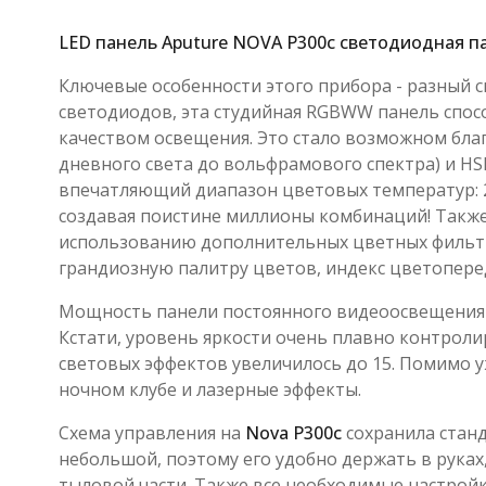
LED панель Aputure NOVA P300c
светодиодная п
Ключевые особенности этого прибора - разный с
светодиодов, эта студийная RGBWW панель спос
качеством освещения. Это стало возможном бла
дневного света до вольфрамового спектра) и HS
впечатляющий диапазон цветовых температур: 20
создавая поистине миллионы комбинаций! Также 
использованию дополнительных цветных фильтр
грандиозную палитру цветов, индекс цветопере
Мощность панели постоянного видеоосвещени
Кстати, уровень яркости очень плавно контроли
световых эффектов увеличилось до 15. Помимо уже 
ночном клубе и лазерные эффекты.
Схема управления на
Nova P300c
сохранила станд
небольшой, поэтому его удобно держать в руках
тыловой части. Также все необходимые настройк