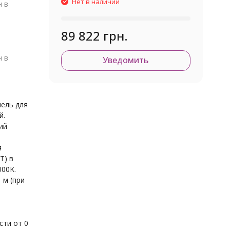
Нет в наличии
н в
89 822 грн.
н в
Уведомить
ель для
й.
ий
я
T) в
000K.
 м (при
сти от 0