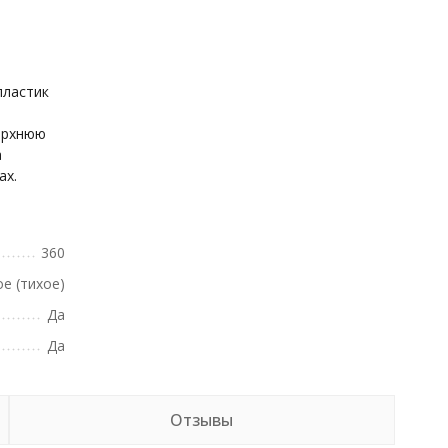
пластик
ерхнюю
а
ах.
360
е (тихое)
Да
Да
Отзывы