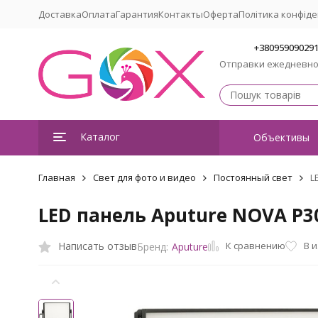
Доставка
Оплата
Гарантия
Контакты
Оферта
Політика конфіде
+38095909029
Отправки ежедневн
Каталог
Объективы
Главная
Свет для фото и видео
Постоянный свет
L
LED панель Aputure NOVA P3
К сравнению
Написать отзыв
В 
Бренд:
Aputure