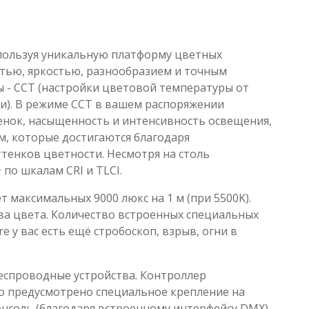
Используя уникальную платформу цветных
стью, яркостью, разнообразием и точным
 - CCT (настройки цветовой температуры от
ти). В режиме CCT в вашем распоряжении
енок, насыщенность и интенсивность освещения,
м, которые достигаются благодаря
енков цветности. Несмотря на столь
 по шкалам CRI и TLCI.
т максимальных 9000 люкс на 1 м (при 5500K).
тва цвета. Количество встроенных специальных
re у вас есть ещё стробоскоп, взрыв, огни в
еспроводные устройства. Контроллер
ого предусмотрено специальное крепление на
нсоль (благодаря встроенному интерфейсу DMX),