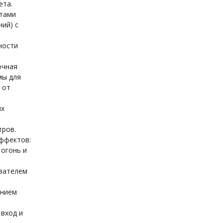
ета.
тами
ний) с
ности
точная
мы для
 от
ых
тров.
эффектов:
 огонь и
вателем
ением
вход и