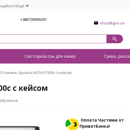
нційності
Ещё
1
+380739090291
shop@gox.ua
о
Светофильтры для камер
Сумки, рюкза
ED панель Aputure NOVA P300c с кейсом
00c с кейсом
избранное
Оплата Частями от
ПриватБанка!