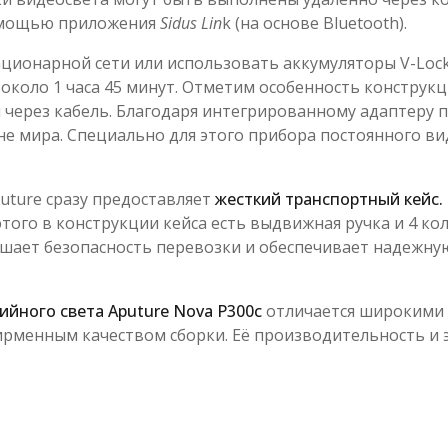
помощью приложения
Sidus Lin
k (на основе Bluetooth).
ионарной сети или использовать аккумуляторы V-Lock (
коло 1 часа 45 минут. Отметим особенность конструкц
через кабель. Благодаря интегрированному адаптеру пи
ане мира. Специально для этого прибора постоянного в
uture сразу предоставляет
жесткий транспортный кейс.
этого в конструкции кейса есть выдвижная ручка и 4 ко
ышает безопасность перевозки и обеспечивает надежну
йного света Aputure Nova P300c
отличается широкими 
менным качеством сборки. Её производительность и эф