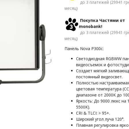
до 3 платежей (29941 гр
месяц)
Покупка Частями от
monobank!
до 3 платежей (29941 гр
месяц)
Панель Nova P300c:
Светодиодная RGBWW пан
видеосъемок и фотостуди
Создает мягкий заливающ
постоянный видеосвет.
Полностью настраиваема
цветовая температура (CC
диапазоне от 2000K до 10
Яркость: До 9000 люкс на 1
5500K).
CRI & TLCI: > 95+.
Широкий угол луча 120°.
Плавная регулировка ярко