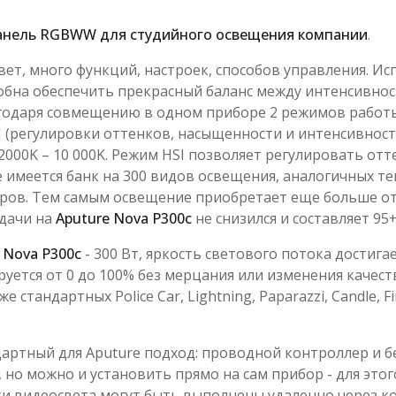
анель RGBWW для студийного освещения компании
.
вет, много функций, настроек, способов управления. 
обна обеспечить прекрасный баланс между интенсивно
годаря совмещению в одном приборе 2 режимов работы
I (регулировки оттенков, насыщенности и интенсивнос
00K – 10 000K. Режим HSI позволяет регулировать отт
имеется банк на 300 видов освещения, аналогичных те
ов. Тем самым освещение приобретает еще больше отт
дачи на
Aputure Nova P300c
не снизился и составляет 95+
я
Nova P300c
- 300 Вт, яркость светового потока достигае
руется от 0 до 100% без мерцания или изменения качес
стандартных Police Car, Lightning, Paparazzi, Candle, Fi
артный для Aputure подход: проводной контроллер и б
, но можно и установить прямо на сам прибор - для эт
и видеосвета могут быть выполнены удаленно через ко