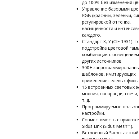
до 100% без изменения цв
Управление базовыми цве
RGB (красный, зеленый, си
регулировкой оттенка,
насыщенности и интенсив
каждого.
Стандарт X, Y (CIE 1931): 
подстройка цветовой гам
комбинации с освещением
других источников.
300+ запрограммированн
шаблонов, имитирующих
применение гелевых филь
15 встроенных световых 
молния, папарацци, свечи,
т. д.
Программируемые пользо
настройки.
Совместимость с прилож
Sidus Link (Sidus Mesh™).
Встроенный 5-контактный 