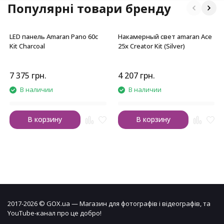
Популярні товари бренду
LED панель Amaran Pano 60c
Накамерный свет amaran Ace
Kit Charcoal
25x Creator Kit (Silver)
7 375
грн.
4 207
грн.
В наличии
В наличии
В корзину
В корзину
2017-2026 © GOX.ua — Магазин для фотографів і відеографів, та
YouTube-канал про це добро!