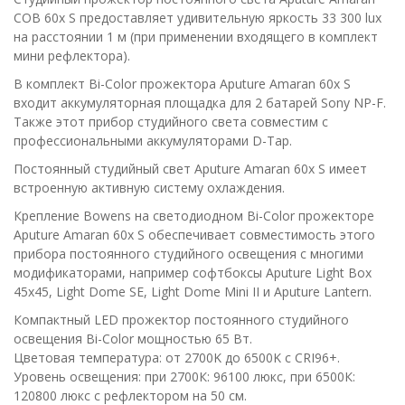
COB 60x S предоставляет удивительную яркость 33 300 lux
на расстоянии 1 м (при применении входящего в комплект
мини рефлектора).
В комплект Bi-Color прожектора Aputure Amaran 60x S
входит аккумуляторная площадка для 2 батарей Sony NP-F.
Также этот прибор студийного света совместим с
профессиональными аккумуляторами D-Tap.
Постоянный студийный свет Aputure Amaran 60x S имеет
встроенную активную систему охлаждения.
Крепление Bowens на светодиодном Bi-Color прожекторе
Aputure Amaran 60x S обеспечивает совместимость этого
прибора постоянного студийного освещения с многими
модификаторами, например софтбоксы Aputure Light Box
45x45, Light Dome SE, Light Dome Mini II и Aputure Lantern.
Компактный LED прожектор постоянного студийного
освещения Bi-Color мощностью 65 Вт.
Цветовая температура: от 2700K до 6500K с CRI96+.
Уровень освещения: при 2700К: 96100 люкс, при 6500К:
120800 люкс с рефлектором на 50 см.