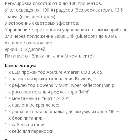
Регулировка яркости: от 0 до 100 процентов.
Угол освещения: 109.4 градусов (без рефлектора), 13.5
градус (с рефлектором).
9 встроенных световых эффектов.
Управление: через органы управления на самом приборе
или через приложение Sidus Link (Bluetooth до 80 м).
Активное охлаждение.
Яркий LCD дисплей.
Питание: от блока питания (в комплекте).
Комплектация
1 х LED прожектор Aputure Amaran COB 60x S;
1 х защитная крышка крепления Bowens;
1 х рефлектор Bowens Mount Hyper Reflector (Mini);
1 х рассеиватель для рефлектора (Mini);
1 х монтажный штифт 1/4-20";
1 х наклонное крепленее;
1 х двохпостовая площадка для аккумуляторов NP-F;
1 х блок питания;
1 х кабель питания.
1 х кейс для переноски.