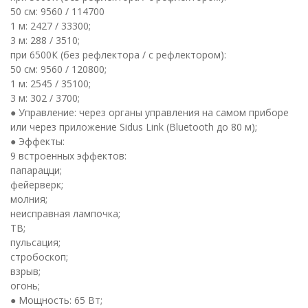
50 см: 9560 / 114700
1 м: 2427 / 33300;
3 м: 288 / 3510;
при 6500К (без рефлектора / с рефлектором):
50 см: 9560 / 120800;
1 м: 2545 / 35100;
3 м: 302 / 3700;
● Управление: через органы управления на самом приборе
или через приложение Sidus Link (Bluetooth до 80 м);
● Эффекты:
9 встроенных эффектов:
папарацци;
фейерверк;
молния;
неисправная лампочка;
ТВ;
пульсация;
стробоскоп;
взрыв;
огонь;
● Мощность: 65 Вт;