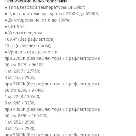
Технические характеристики
● Тип цветовой температуры: Bi-Color;
● Цветовая температура: от 2700K до 6500K;
● Диммирование: от 0 до 100%;
● CRI: 96+;
● Угол освещения:
109.4° (без рефлектора);
13.5° (с рефлектором);
● Уровень освещенности:
при 2700К (без рефлектора / с рефлектором):
50 см: 8270 / 96100;
1 м: 2087 / 27750;
3 м: 252 / 2965;
при 3200К (без рефлектора / с рефлектором):
50 см: 8300 / 97400;
1 м: 2248 / 30500;
3 м: 268 / 3230;
при 4300К (без рефлектора / с рефлектором):
50 см: 8890 / 105400;
1 м: 252 / 2980;
3 м: 252 / 2980;
при 5600К (без рефлектора / с рефлектором):