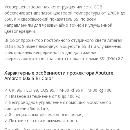
Усовершенствованная конструкция чипсета COB
обеспечивает диапазон цветовой температуры от 2700K до
6500K и сверхвысокий показатель SSI по всем
направлениям для чрезвычайно точной и улучшенной
цветопередачи.
Bi-Color прожектор постоянного студийного света Amaran
COB 60x S имеет выходную мощность 65 Вт и улучшенную
спектральную непрерывность для достижения
сверхвысокого качества света с показателями SSI (D56) 87.
Характерные особенности прожектора Aputure
Amaran 60x S Bi-Color
✓ CRI 96, TLCI 99, CQS 95, TM-30 Rf 96 и TM-30 Rg 100;
✓ Плавное затемнение от 0 до 100 %;
✓ Беспроводное управление с помощью мобильного
приложения Sidus Link;
✓ 8 специальных эффектов освещения;
✓ Питание от сети и аккумуляторов.
Студийный прожектор постоянного света Aputure Amaran