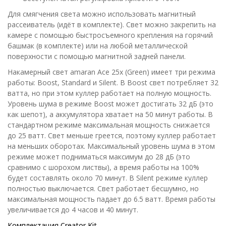
Для смягчения света можно использовать магнитный
рассеиватель (идёт в комплекте). Свет можно закрепить на
камере с помощью быстросъемного крепления на горячий
башмак (в комплекте) или на любой металлической
поверхности с помощью магнитной задней панели.
Накамерный свет amaran Ace 25x (Green) имеет три режима
работы: Boost, Standard и Silent. В Boost свет потребляет 32
ватта, но при этом куллер работает на полную мощность.
Уровень шума в режиме Boost может достигать 32 дБ (это
как шепот), а аккумулятора хватает на 50 минут работы. В
стандартном режиме максимальная мощность снижается
до 25 ватт. Свет меньше греется, поэтому куллер работает
на меньших оборотах. Максимальный уровень шума в этом
режиме может подниматься максимум до 28 дБ (это
сравнимо с шорохом листвы), а время работы на 100%
будет составлять около 70 минут. В Silent режиме куллер
полностью выключается. Свет работает бесшумно, но
максимальная мощность падает до 6.5 ватт. Время работы
увеличивается до 4 часов и 40 минут.
Комплектация Creator Kit