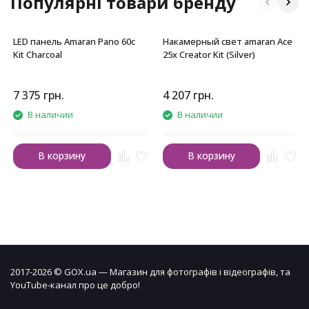
Популярні товари бренду
LED панель Amaran Pano 60c
Накамерный свет amaran Ace
Kit Charcoal
25x Creator Kit (Silver)
7 375
грн.
4 207
грн.
В наличии
В наличии
В корзину
В корзину
2017-2026 © GOX.ua — Магазин для фотографів і відеографів, та
YouTube-канал про це добро!