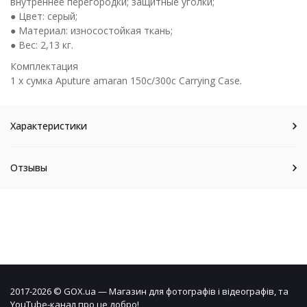
внутреннее перегородки; защитные уголки;
● Цвет: серый;
● Материал: износостойкая ткань;
● Вес: 2,13 кг.
Комплектация
1 х сумка Aputure amaran 150c/300c Carrying Case.
Характеристики
Отзывы
2017-2026 © GOX.ua — Магазин для фотографів і відеографів, та
YouTube-канал про це добро!