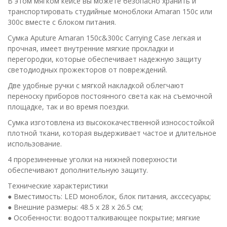
В этом мягком кейсе вы можете безопасно хранить и
транспортировать студийные моноблоки Amaran 150c или
300c вместе с блоком питания.
Сумка Aputure Amaran 150c&300c Carrying Case легкая и
прочная, имеет внутренние мягкие прокладки и
перегородки, которые обеспечивает надежную защиту
светодиодных прожекторов от повреждений.
Две удобные ручки с мягкой накладкой облегчают
переноску приборов постоянного света как на съемочной
площадке, так и во время поездки.
Сумка изготовлена из высококачественной износостойкой
плотной ткани, которая выдерживает частое и длительное
использование.
4 прорезиненные уголки на нижней поверхности
обеспечивают дополнительную защиту.
Технические характеристики
● Вместимость: LED моноблок, блок питания, акссесуары;
● Внешние размеры: 48.5 x 28 x 26.5 см;
● Особенности: водоотталкивающее покрытие; мягкие