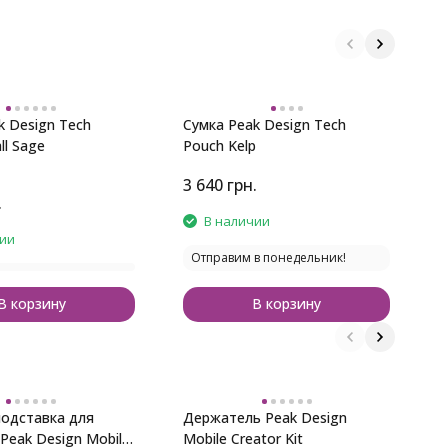
k Design Tech
Сумка Peak Design Tech
Р
ll Sage
Pouch Kelp
B
3 640
грн.
.
1
В наличии
чии
Отправим в понедельник!
В корзину
В корзину
одставка для
Держатель Peak Design
У
Peak Design Mobile
Mobile Creator Kit
з