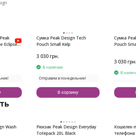
sign
Peak
Сумка Peak Design Tech
Сумка Pea
e Eclipse
Pouch Small Kelp
Pouch Sma
3 030
грн.
3 030
грн
В наличии
В нали
ьник!
Отправим в понедельник!
у
В корзину
ть
ign Wash
Рюкзак Peak Design Everyday
Кошелек-п
Totepack 20L Black
телефона 