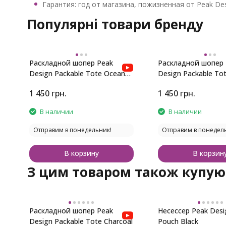
Гарантия: год от магазина, пожизненная от Peak De
Популярні товари бренду
Раскладной шопер Peak
Раскладной шопер 
Design Packable Tote Ocean
Design Packable Tot
Blue
Purple
1 450
грн.
1 450
грн.
В наличии
В наличии
Отправим в понедельник!
Отправим в понедел
В корзину
В корзин
З цим товаром також купую
Раскладной шопер Peak
Несессер Peak Des
Design Packable Tote Charcoal
Pouch Black