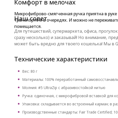
Комфорт в мелочах
Микрофиброво-смягченная ручка приятна в руке
Наш совет
транспорте и в очередях. И можно не переживать
помещается.
Для путешествий, супермаркета, офиса, прогулок
сразу несколько) и заказывай! Но внимание, пр
может быть вредно для твоего кошелька! Мы в G
Технические характеристики
Вес: 80 г
Материалы: 100% переработанный самовосстанавли
Молния: #5 UltraZip с абразивостойкой нитью
Ручка: одиночная, с микрофибровой вставкой для 
Упаковка: складывается во встроенный карман; в 
Производственные стандарты: Fair Trade Certified; 10