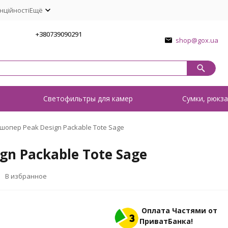
нційності
Ещё
1
+380739090291
shop@gox.ua
о
Светофильтры для камер
Сумки, рюкза
шопер Peak Design Packable Tote Sage
n Packable Tote Sage
В избранное
Оплата Частями от
ПриватБанка!