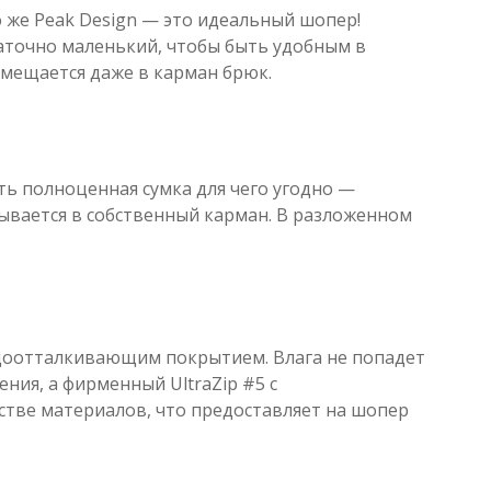
о же Peak Design — это идеальный шопер!
аточно маленький, чтобы быть удобным в
омещается даже в карман брюк.
сть полноценная сумка для чего угодно —
дывается в собственный карман. В разложенном
одоотталкивающим покрытием. Влага не попадет
ия, а фирменный UltraZip #5 с
стве материалов, что предоставляет на шопер