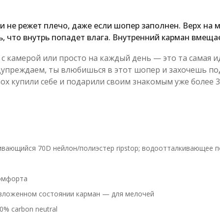
 и не режет плечо, даже если шопер заполнен. Верх на
, что внутрь попадет влага. Внутренний карман вмещает
 с камерой или просто на каждый день — это та самая и
едупреждаем, ты влюбишься в этот шопер и захочешь по
ox купили себе и подарили своим знакомым уже более 3
вающийся 70D нейлон/полиэстер ripstop; водоотталкивающее 
комфорта
разложенном состоянии карман — для мелочей
0% carbon neutral