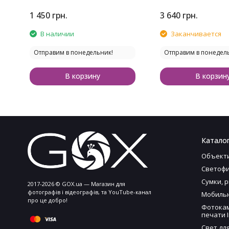
1 450
грн.
3 640
грн.
В наличии
Заканчивается
Отправим в понедельник!
Отправим в понедел
В корзину
В корзин
Каталог
Объект
Светофи
Сумки, 
2017-2026 © GOX.ua — Магазин для
фотографів і відеографів, та YouTube-канал
Мобильн
про це добро!
Фотока
печати I
Свет дл