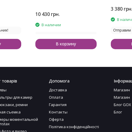
Wallet Sta
3 380
грн
10 430
грн.
В нали
В наличии
ьник!
Отправим 
у
В корзину
 товарів
Допомога
Інформац
ивы
Доставка
Магазин
льтры для камер
Оплата
Магазин
рюкзаки, ремни
Гарантия
Блог GOX
ая съемка
Контакты
Блог
меры моментальной
Оферта
nstax
Політика конфіденційності
я фото и видео