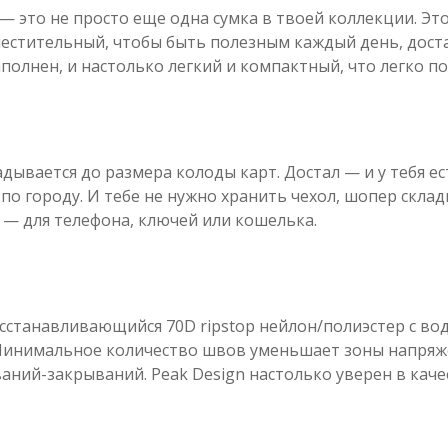
e — это не просто еще одна сумка в твоей коллекции. Эт
местительный, чтобы быть полезным каждый день, дост
олнен, и настолько легкий и компактный, что легко п
адывается до размера колоды карт. Достал — и у тебя е
 по городу. И тебе не нужно хранить чехол, шопер скла
 — для телефона, ключей или кошелька.
сстанавливающийся 70D ripstop нейлон/полиэстер с в
Минимальное количество швов уменьшает зоны напряжен
ний-закрываний. Peak Design настолько уверен в каче