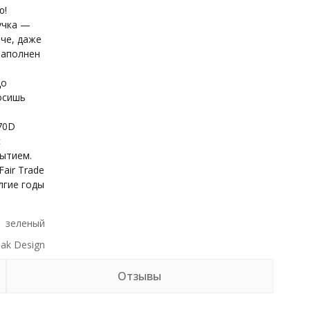
ю!
учка —
ече, даже
заполнен
до
осишь
70D
с
ытием.
air Trade
олгие годы
зеленый
ak Design
Отзывы