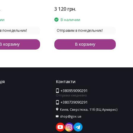
nd
V
.
3 120
грн.
1
чии
В наличии
в понедельник!
Отправим в понедельник!
В корзину
В корзину
ія
Контакти
+380959090291
Отправки ежедневно
+380739090291
Киев, Сверстюка, 11б (БЦ Армарис)
shop@gox.ua