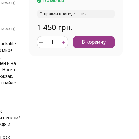
В наличии
 месяц)
Отправим в понедельник!
1 450 грн.
 месяц)
В корзину
ackable
в мире
,
ен и на
. Носи с
рюкзак,
н найдет
не
я песком/
ждя и
 Peak