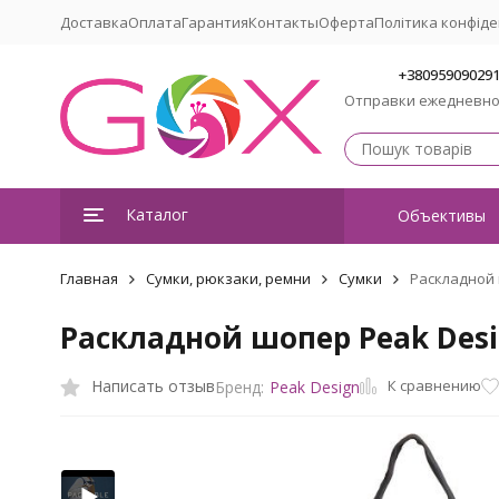
Доставка
Оплата
Гарантия
Контакты
Оферта
Політика конфіде
+38095909029
Отправки ежедневн
Каталог
Объективы
Главная
Сумки, рюкзаки, ремни
Сумки
Раскладной 
Раскладной шопер Peak Desig
К сравнению
Написать отзыв
Бренд:
Peak Design