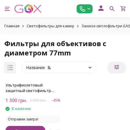
Главная
Светофильтры для камер
Захисні світлофільтри (UV)
Фильтры для объективов с
диаметром 77mm
Название
Ультрафиолетовый
защитный светофильтр
Viltrox Ultra-slim MC UV 77mm
1 300
грн.
2 360
грн.
-45%
В наличии
Отправим завтра!