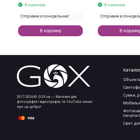
В наличии
В наличии
Отправим в понедельник!
Отправим в понедел
В корзину
В корзин
Каталог
Объект
Светофи
Сумки, 
2017-2026 © GOX.ua — Магазин для
фотографів і відеографів, та YouTube-канал
Мобильн
про це добро!
Фотока
печати I
Свет дл