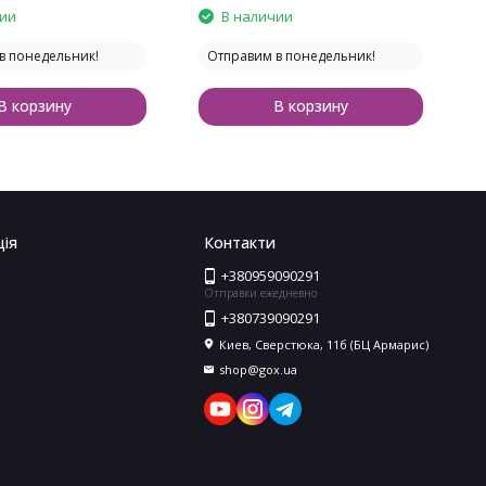
чии
В наличии
в понедельник!
Отправим в понедельник!
В корзину
В корзину
ія
Контакти
+380959090291
Отправки ежедневно
+380739090291
Киев, Сверстюка, 11б (БЦ Армарис)
shop@gox.ua