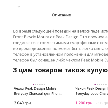
Описание
Во время следующей поездки на велосипеде исп
Front Bicycle Mount от Peak Design. Это прочно
соединяется с совместимыми смартфонами с пом
во время движения, но может быть легко снята 
телефон в установленном положении для мгнове
телефон был оснащен либо чехлом Peak Mobile Ev
З цим товаром також купую
Чехол Peak Design Mobile
Чехол Peak Design 
Everyday Charcoal для iPhone
Everyday Loop Char
14 Pro
iPhone 14 Pro
2 040
грн.
1 200
грн.
2 110
гр