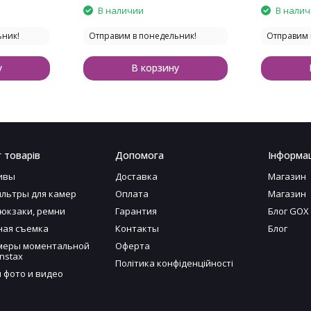
В наличии
В нали
ьник!
Отправим в понедельник!
Отправим 
у
В корзину
 товарів
Допомога
Інформац
ивы
Доставка
Магазин
льтры для камер
Оплата
Магазин
рюкзаки, ремни
Гарантия
Блог GOX
ая съемка
Контакты
Блог
меры моментальной
Оферта
nstax
Політика конфіденційності
я фото и видео