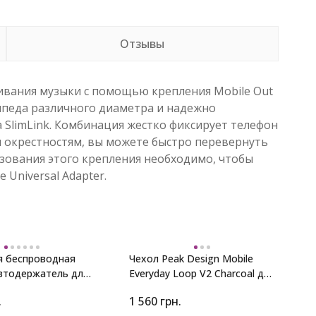
Отзывы
ивания музыки с помощью крепления Mobile Out
сипеда различного диаметра и надежно
SlimLink. Комбинация жестко фиксирует телефон
м окрестностям, вы можете быстро перевернуть
зования этого крепления необходимо, чтобы
Universal Adapter.
я беспроводная
Чехол Peak Design Mobile
втодержатель для
Everyday Loop V2 Charcoal для
 Car Vent Mount
iPhone 15 Pro
.
1 560
грн.