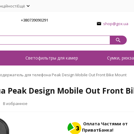
нційності
Ещё
1
+380739090291
shop@gox.ua
о
Светофильтры для камер
Сумки, рюкза
одержатель для телефона Peak Design Mobile Out Front Bike Mount
Peak Design Mobile Out Front B
В избранное
Оплата Частями от
ПриватБанка!