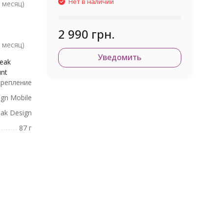
Нет в наличии
 месяц)
2 990 грн.
 месяц)
Уведомить
eak
unt
крепление
gn Mobile
ak Design
87 г