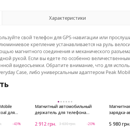
Характеристики
ользуйте свой телефон для GPS-навигации или прослуш
е алюминиевое крепление устанавливается на руль вело
ощью магнитного соединения и механического разъема 
одной рукой. Если вы едете по особенно величественны
нной видеосъемки. Обратите внимание, что для исполь
eryday Case, либо универсальным адаптером Peak Mobile 
ть
Mobile
Магнитный автомобильный
Магнитна
coal для
держатель для телефона
зарядка-а
Peak Design Mobile Car Mount
смартфона
2 912
грн.
5 980
грн
н.
-43%
3 630
грн.
-20%