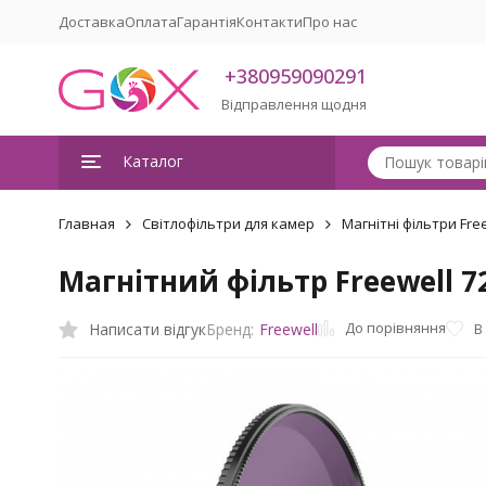
Доставка
Оплата
Гарантія
Контакти
Про нас
+380959090291
Відправлення щодня
Каталог
Главная
Світлофільтри для камер
Магнітні фільтри Fre
Магнітний фільтр Freewell 7
До порівняння
Написати відгук
В
Бренд:
Freewell