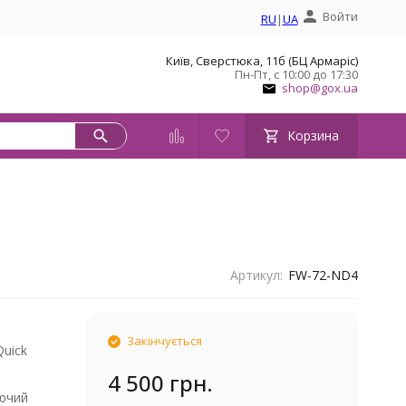
Войти
RU
|
UA
Київ, Сверстюка, 11б (БЦ Армаріс)
Пн-Пт, с 10:00 до 17:30
shop@gox.ua
Корзина
Артикул:
FW-72-ND4
Закінчується
Quick
4 500 грн.
ючий