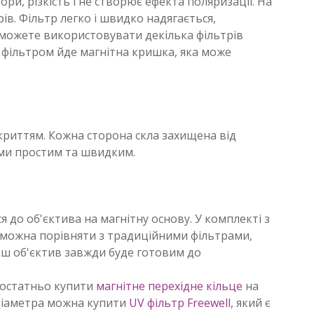
и, різкість і не створює ефекта поляризації. На
ів. Фільтр легко і швидко надягається,
и можете використовувати декілька фільтрів
з фільтром йде магнітна кришка, яка може
окриттям. Кожна сторона скла захищена від
ами простим та швидким.
я до об'єктива на магнітну основу. У комплекті з
ом можна порівняти з традиційними фільтрами,
аш об'єктив завжди буде готовим до
 достатньо купити
магнітне перехідне кільце
на
 діаметра можна купити
UV фільтр Freewell
, який є