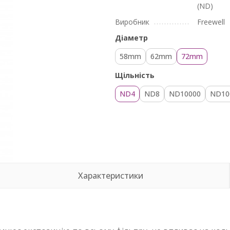
(ND)
Виробник
Freewell
Діаметр
58mm
62mm
72mm
Щільність
ND4
ND8
ND10000
ND10
Характеристики