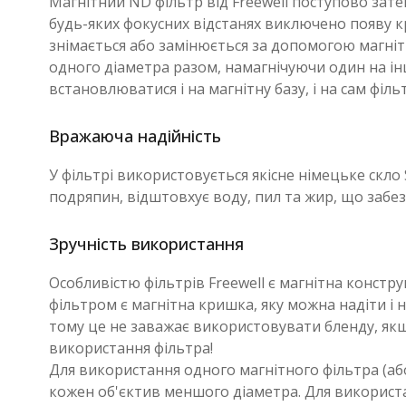
Магнітний ND фільтр від Freewell поступово зате
будь-яких фокусних відстанях виключено появу кро
знімається або замінюється за допомогою магніт
одного діаметра разом, намагнічуючи один на ін
встановлюватися і на магнітну базу, і на сам фільт
Вражаюча надійність
У фільтрі використовується якісне німецьке скло
подряпин, відштовхує воду, пил та жир, що забе
Зручність використання
Особливістю фільтрів Freewell є магнітна констру
фільтром є магнітна кришка, яку можна надіти і 
тому це не заважає використовувати бленду, якщ
використання фільтра!
Для використання одного магнітного фільтра (аб
кожен об'єктив меншого діаметра. Для використ