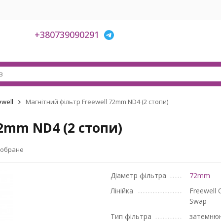
+380739090291
ewell
Магнітний фільтр Freewell 72mm ND4 (2 стопи)
2mm ND4 (2 стопи)
 обране
Діаметр фільтра
72mm
Лінійка
Freewell 
Swap
Тип фільтра
затемню