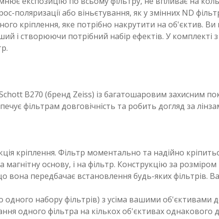
мнює експозицію по всьому фільтру, не впливає на кольор
с-поляризації або віньєтування, як у змінних ND фільтр
ного кріплення, яке потрібно накрутити на об'єктив. В
ший і створюючи потрібний набір ефектів. У комплекті 
р.
 Schott B270 (бренд Zeiss) із багатошаровим захисним п
зпечує фільтрам довговічність та робить догляд за лінз
кція кріплення. Фільтр моментально та надійно кріпитьс
на магнітну основу, і на фільтр. Конструкцію за розмір
о вона передбачає встановлення будь-яких фільтрів. В
о одного набору фільтрів) з усіма вашими об'єктивами
ання одного фільтра на кількох об'єктивах однакового