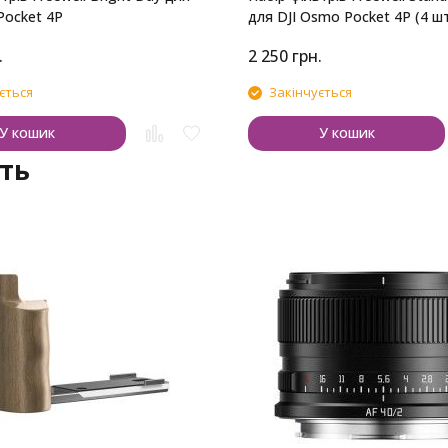
Pocket 4P
для DJI Osmo Pocket 4P (4 шт
.
2 250
грн.
ється
Закінчується
У кошик
У кошик
ть