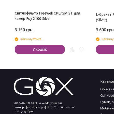
Світлофільтр Freewell CPL/GMIST для
L-брекет F
камер Fuji X100 Silver
(Silver)
3 150
грн.
3 600
грн
Закінчується
Закінчу
У кошик
Катало
Обʼєкти
Світлоф
Сумки, 
2017-2026 © GOX.ua — Магазин для
фотографів і відеографів, та YouTube-канал
Мобільн
про це добро!