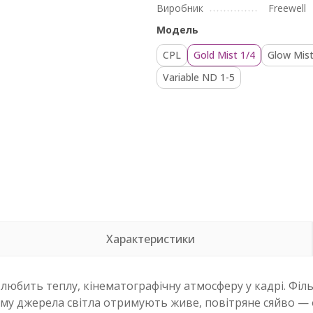
Виробник
Freewell
Модель
CPL
Gold Mist 1/4
Glow Mist
Variable ND 1-5
Характеристики
то любить теплу, кінематографічну атмосферу у кадрі. Філ
ому джерела світла отримують живе, повітряне сяйво — о