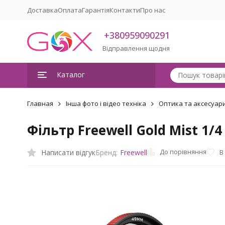
Доставка
Оплата
Гарантія
Контакти
Про нас
+380959090291
Відправлення щодня
Каталог
Главная
Інша фото і відео техніка
Оптика та аксесуари 
Фільтр Freewell Gold Mist 1/
До порівняння
Написати відгук
В
Бренд:
Freewell