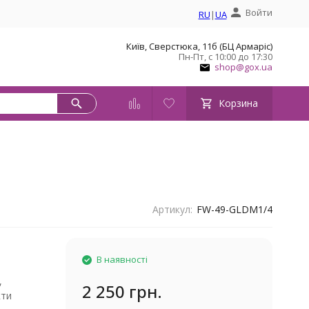
Войти
RU
|
UA
Київ, Сверстюка, 11б (БЦ Армаріс)
Пн-Пт, с 10:00 до 17:30
shop@gox.ua
Корзина
Артикул:
FW-49-GLDM1/4
В наявності
,
2 250 грн.
кти