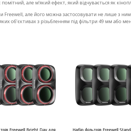
є помітний, але мʼякий ефект, який відчувається як кінопл
Freewell, але його можна застосовувати не лише з ними. 
ких об'єктивах з різьбленням під фільтри 49 мм або мен
трів Freewell Bright Day для
Набір фільтрів Freewell Stan