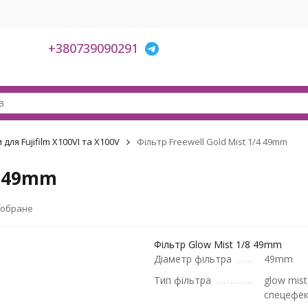
+380739090291
для Fujifilm X100VI та X100V
Фільтр Freewell Gold Mist 1/4 49mm
4 49mm
 обране
Фільтр Glow Mist 1/8 49mm
Діаметр фільтра
49mm
Тип фільтра
glow mist
спецефе