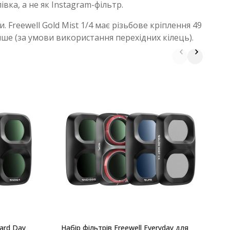
івка, а не як Instagram-фільтр.
Freewell Gold Mist 1/4 має різьбове кріплення 49
ше (за умови використання перехідних кілець).
Н
I
dard Day
Набір фільтрів Freewell Everyday для