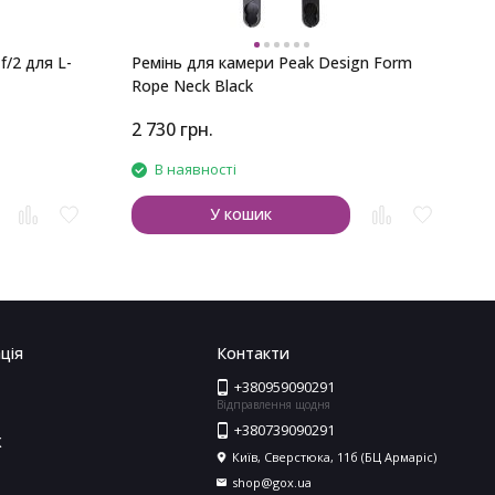
f/2 для L-
Ремінь для камери Peak Design Form
Rope Neck Black
2 730
грн.
В наявності
У кошик
ція
Контакти
+380959090291
Відправлення щодня
+380739090291
X
Київ, Сверстюка, 11б (БЦ Армаріс)
shop@gox.ua