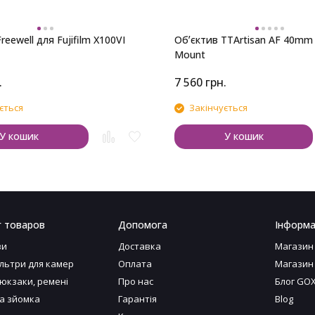
reewell для Fujifilm X100VI
Обʼєктив TTArtisan AF 40mm 
Mount
.
7 560
грн.
ється
Закінчується
У кошик
У кошик
г товаров
Допомога
Інформа
ви
Доставка
Магазин
ільтри для камер
Оплата
Магазин
рюкзаки, ремені
Про нас
Блог GO
а зйомка
Гарантія
Blog