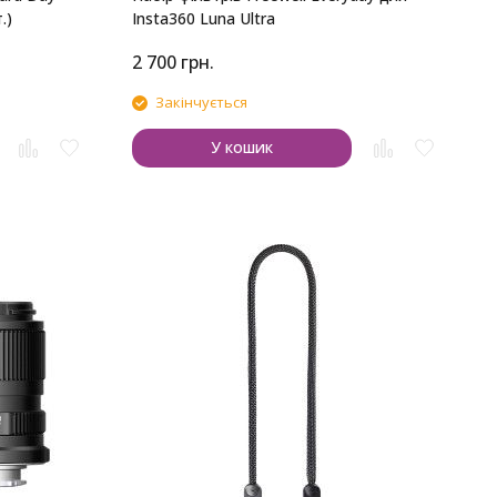
.)
Insta360 Luna Ultra
2 700
грн.
3
Закінчується
У кошик