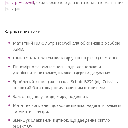
фільтр Freewell
, який є основою для встановлення магнітних
фільтрів.
Характеристики:
Магнітний ND фільтр Freewell для об'єктивів з різьбою
72мм.
Щільність 4.0, затемнює кадр у 10000 разів (13 стопів).
Рівномірно затемнює весь кадр, дозволяючи
уповільнити витримку, ширше відкрити діафрагму.
Зроблений з німецького скла Schott B270 (від Zeiss) та
покритий багатошаровим захисним покриттям.
Захист від пилу, води, жиру, подряпин.
Магнітне кріплення дозволяє швидко надягати, знімати
та міняти фільтри.
Зменшує блакитний відтінок, що дає денне світло
(ефект UV).