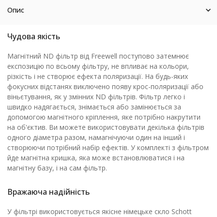
Опис
Чудова якість
Магнітний ND фільтр від Freewell поступово затемнює
експозицію по всьому фільтру, не впливає на кольори,
різкість і не створює ефекта поляризації. На будь-яких
фокусних відстанях виключено появу крос-поляризації або
віньєтування, як у змінних ND фільтрів. Фільтр легко і
швидко надягається, знімається або замінюється за
допомогою магнітного кріплення, яке потрібно накрутити
на об'єктив. Ви можете використовувати декілька фільтрів
одного діаметра разом, намагнічуючи один на інший і
створюючи потрібний набір ефектів. У комплекті з фільтром
йде магнітна кришка, яка може встановлюватися і на
магнітну базу, і на сам фільтр.
Вражаюча надійність
У фільтрі використовується якісне німецьке скло Schott