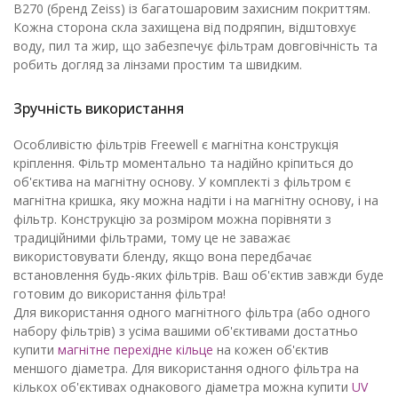
B270 (бренд Zeiss) із багатошаровим захисним покриттям.
Кожна сторона скла захищена від подряпин, відштовхує
воду, пил та жир, що забезпечує фільтрам довговічність та
робить догляд за лінзами простим та швидким.
Зручність використання
Особливістю фільтрів Freewell є магнітна конструкція
кріплення. Фільтр моментально та надійно кріпиться до
об'єктива на магнітну основу. У комплекті з фільтром є
магнітна кришка, яку можна надіти і на магнітну основу, і на
фільтр. Конструкцію за розміром можна порівняти з
традиційними фільтрами, тому це не заважає
використовувати бленду, якщо вона передбачає
встановлення будь-яких фільтрів. Ваш об'єктив завжди буде
готовим до використання фільтра!
Для використання одного магнітного фільтра (або одного
набору фільтрів) з усіма вашими об'єктивами достатньо
купити
магнітне перехідне кільце
на кожен об'єктив
меншого діаметра. Для використання одного фільтра на
кількох об'єктивах однакового діаметра можна купити
UV