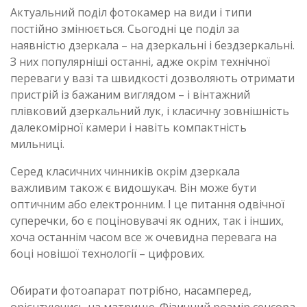
Актуальний поділ фотокамер на види і типи
постійно змінюється. Сьогодні це поділ за
наявністю дзеркала – на дзеркальні і бездзеркальні.
З них популярніші останні, адже окрім технічної
переваги у вазі та швидкості дозволяють отримати
пристрій із бажаним виглядом – і вінтажний
плівковий дзеркальний лук, і класичну зовнішність
далекомірної камери і навіть компактність
мильниці.
Серед класичних чинників окрім дзеркала
важливим також є видошукач. Він може бути
оптичним або електронним. І це питання одвічної
суперечки, бо є поціновувачі як одних, так і інших,
хоча останнім часом все ж очевидна перевага на
боці новішої технології – цифрових.
Обирати фотоапарат потрібно, насамперед,