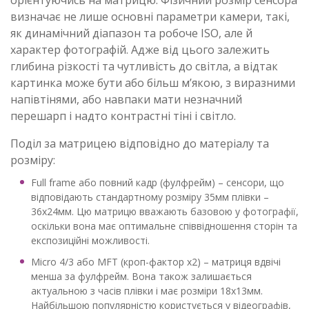
орієнтуючись на матрицю. Фізичний розмір сенсора
визначає не лише основні параметри камери, такі,
як динамічний діапазон та робоче ISO, але й
характер фотографій. Адже від цього залежить
глибина різкості та чутливість до світла, а відтак
картинка може бути або більш м’якою, з виразними
напівтінями, або навпаки мати незначний
перешарп і надто контрастні тіні і світло.
Поділ за матрицею відповідно до матеріалу та
розміру:
Full frame або повний кадр (фулфрейм) – сенсори, що
відповідають стандартному розміру 35мм плівки –
36х24мм. Цю матрицю вважають базовою у фотографії,
оскільки вона має оптимальне співвідношення сторін та
експозиційні можливості.
Micro 4/3 або MFT (кроп-фактор х2) – матриця вдвічі
менша за фулфрейм. Вона також залишається
актуальною з часів плівки і має розміри 18х13мм.
Найбільшою популярністю користується у відеографів,