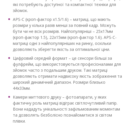
які потребують доступної та компактної техніки для
зйомок.
APS-C (кроп-фактор х1.5/1.6) – матриці, що мають
розміри у кілька разів менші за повний кадр. Можуть
бути чи не всіх розмірів. Найпопулярніші – 25х17мм
(кроп-фактор 1.5), 22х15мм (кроп-фактор 1.6). APS-C-
матриці одні з найпопулярніших на ринку, оскільки
дозволяють зберегти якість за оптимальної ціни.
Цифровий середній формат – це сенсори більші за
фулфрейм, що використовуються професіоналами для
зйомок часто з подальшим друком. Такі матриці
дозволяють отримати надвисоку якість зображення та
широкий динамічний діапазон. Розміри близько
44х33мм.
Камери миттєвого друку – фотоапарати, у яких
фактичну роль матриці відіграє світлочутливий папір.
Вони нададуть унікальності зафільмованим моментам
та дозволять безболісно познайомитися зі світом
плівки.