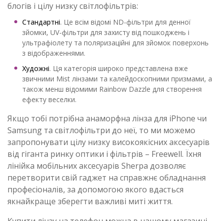
блогів і цілу низку світлофільтрів:
Стандартні
. Це всім відомі ND-фільтри для денної
зйомки, UV-фільтри для захисту від пошкоджень і
ультрафіолету та поляризаційні для зйомок поверхонь
з відображеннями.
Художні
. Ця категорія широко представлена вже
звичними Mist лінзами та калейдоскопними призмами, а
також менш відомими Rainbow Dazzle для створення
ефекту веселки.
Якщо тобі потрібна анаморфна лінза для iPhone чи
Samsung та світлофільтри до неї, то ми можемо
запропонувати цілу низку високоякісних аксесуарів
від гіганта ринку оптики і фільтрів – Freewell. Їхня
лінійка мобільних аксесуарів Sherpa дозволяє
перетворити свій гаджет на справжнє обладнання
професіоналів, за допомогою якого вдасться
якнайкраще зберегти важливі миті життя.