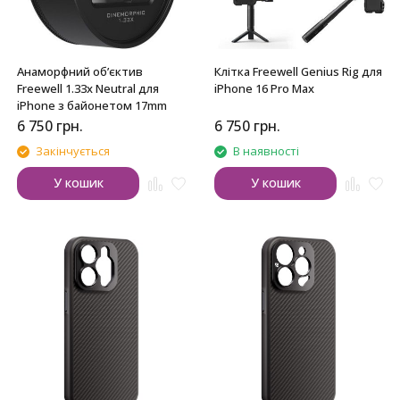
Анаморфний об’єктив
Клітка Freewell Genius Rig для
Freewell 1.33x Neutral для
iPhone 16 Pro Max
iPhone з байонетом 17mm
6 750
грн.
6 750
грн.
Закінчується
В наявності
У кошик
У кошик