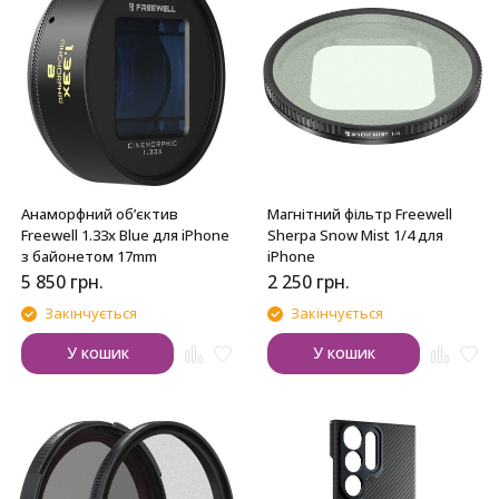
Анаморфний об’єктив
Магнітний фільтр Freewell
Freewell 1.33x Blue для iPhone
Sherpa Snow Mist 1/4 для
з байонетом 17mm
iPhone
5 850
грн.
2 250
грн.
Закінчується
Закінчується
У кошик
У кошик