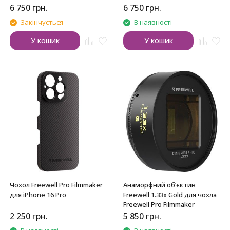
6 750
грн.
6 750
грн.
Закінчується
В наявності
У кошик
У кошик
Чохол Freewell Pro Filmmaker
Анаморфний об’єктив
для iPhone 16 Pro
Freewell 1.33x Gold для чохла
Freewell Pro Filmmaker
2 250
грн.
5 850
грн.