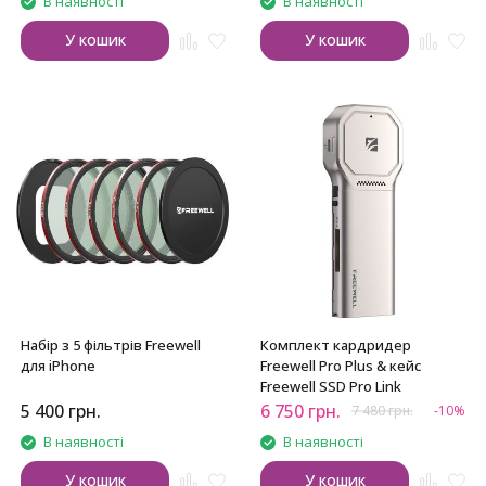
В наявності
В наявності
У кошик
У кошик
Набір з 5 фільтрів Freewell
Комплект кардридер
для iPhone
Freewell Pro Plus & кейс
Freewell SSD Pro Link
5 400
грн.
6 750
грн.
7 480
грн.
-10%
В наявності
В наявності
У кошик
У кошик