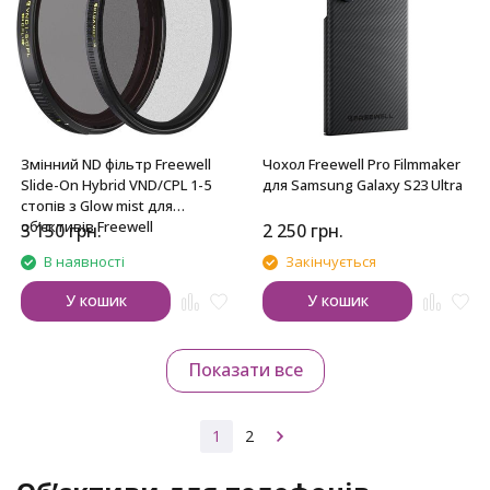
Змінний ND фільтр Freewell
Чохол Freewell Pro Filmmaker
Slide-On Hybrid VND/CPL 1-5
для Samsung Galaxy S23 Ultra
стопів з Glow mist для
обʼєктивів Freewell
3 150
грн.
2 250
грн.
В наявності
Закінчується
У кошик
У кошик
Показати все
1
2