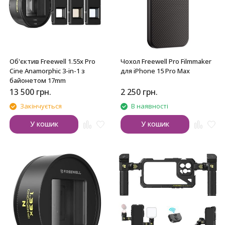
Об'єктив Freewell 1.55x Pro
Чохол Freewell Pro Filmmaker
Cine Anamorphic 3-in-1 з
для iPhone 15 Pro Max
байонетом 17mm
13 500
грн.
2 250
грн.
Закінчується
В наявності
У кошик
У кошик