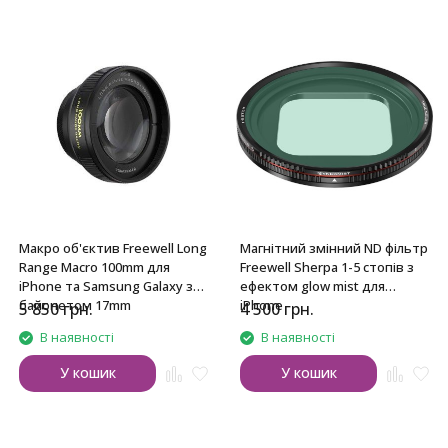
Макро об'єктив Freewell Long
Магнітний змінний ND фільтр
Range Macro 100mm для
Freewell Sherpa 1-5 стопів з
iPhone та Samsung Galaxy з
ефектом glow mist для
байонетом 17mm
iPhone
5 850
грн.
4 500
грн.
В наявності
В наявності
У кошик
У кошик