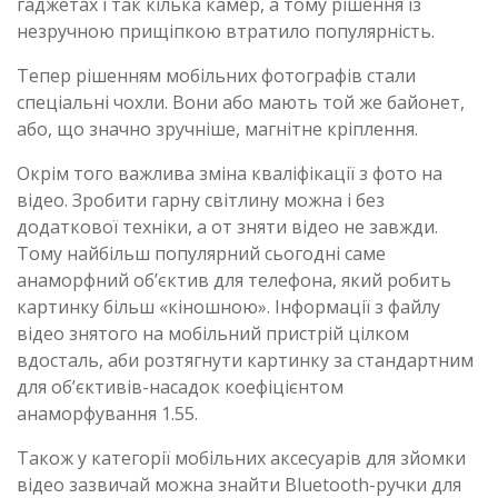
гаджетах і так кілька камер, а тому рішення із
незручною прищіпкою втратило популярність.
Тепер рішенням мобільних фотографів стали
спеціальні чохли. Вони або мають той же байонет,
або, що значно зручніше, магнітне кріплення.
Окрім того важлива зміна кваліфікації з фото на
відео. Зробити гарну світлину можна і без
додаткової техніки, а от зняти відео не завжди.
Тому найбільш популярний сьогодні саме
анаморфний об’єктив для телефона, який робить
картинку більш «кіношною». Інформації з файлу
відео знятого на мобільний пристрій цілком
вдосталь, аби розтягнути картинку за стандартним
для об’єктивів-насадок коефіцієнтом
анаморфування 1.55.
Також у категорії мобільних аксесуарів для зйомки
відео зазвичай можна знайти Bluetooth-ручки для