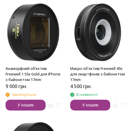
Анаморфний об’єктив
Макро об'єктив Freewell 45x
Freewell 1.55x Gold для iPhone
для смартфонів з байонетом
з байонетом 17mm
17mm
9 000
грн.
4 500
грн.
Закінчується
В наявності
У кошик
У кошик