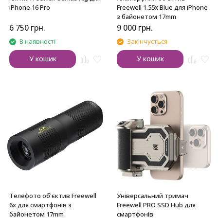
iPhone 16 Pro
Freewell 1.55x Blue для iPhone
з байонетом 17mm
6 750
грн.
9 000
грн.
В наявності
Закінчується
У кошик
У кошик
Телефото об'єктив Freewell
Універсальний тримач
6x для смартфонів з
Freewell PRO SSD Hub для
байонетом 17mm
смартфонів