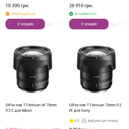
10 300
грн.
26 910
грн.
Закінчується
В наявності
У кошик
У кошик
Обʼєктив TTArtisan AF 75mm
Обʼєктив TTArtisan 75mm f/2
f/2 Z для Nikon
FE для Sony
4.0
відгуків ще немає