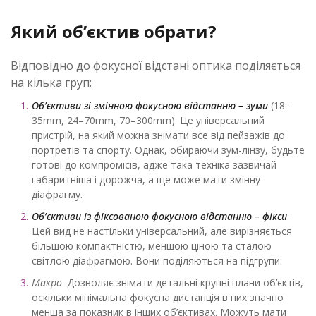
Який об’єктив обрати?
Відповідно до фокусної відстані оптика поділяється
на кілька груп:
Об’єктиви зі змінною фокусною відстанню – зуми
(18–
35mm, 24–70mm, 70–300mm). Це універсальний
пристрій, на який можна знімати все від пейзажів до
портретів та спорту. Однак, обираючи зум-лінзу, будьте
готові до компромісів, адже така техніка зазвичай
габаритніша і дорожча, а ще може мати змінну
діафрагму.
Об’єктиви із фіксованою фокусною відстанню – фікси
.
Цей вид не настільки універсальний, але вирізняється
більшою компактністю, меншою ціною та сталою
світлою діафрагмою. Вони поділяються на підгрупи:
Макро
. Дозволяє знімати детальні крупні плани об’єктів,
оскільки мінімальна фокусна дистанція в них значно
менша за показник в інших об’єктивах. Можуть мати