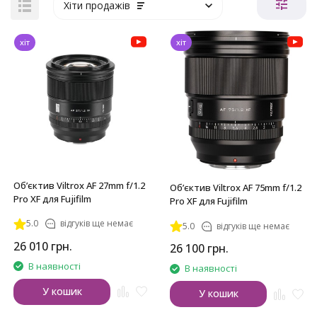
Хіти продажів
хіт
хіт
Обʼєктив Viltrox AF 27mm f/1.2
Обʼєктив Viltrox AF 75mm f/1.2
Pro XF для Fujifilm
Pro XF для Fujifilm
5.0
відгуків ще немає
5.0
відгуків ще немає
26 010
грн.
26 100
грн.
В наявності
В наявності
У кошик
У кошик