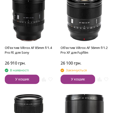
Обʼєктив Viltrox AF 85mm f/1.4
Обʼєктив Viltrox AF 56mm f/1.2
Pro FE для Sony
Pro XF для Fujifilm
26 910
грн.
26 100
грн.
В наявності
Закінчується
У кошик
У кошик