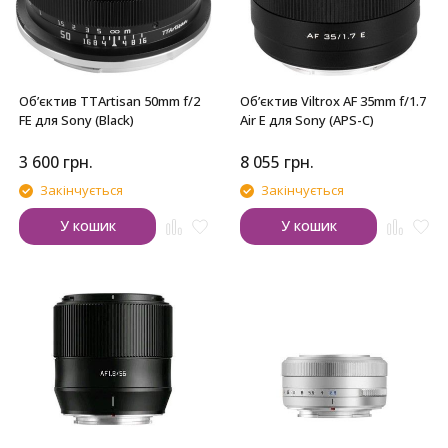
Обʼєктив TTArtisan 50mm f/2
Обʼєктив Viltrox AF 35mm f/1.7
FE для Sony (Black)
Air E для Sony (APS-C)
3 600
грн.
8 055
грн.
Закінчується
Закінчується
У кошик
У кошик