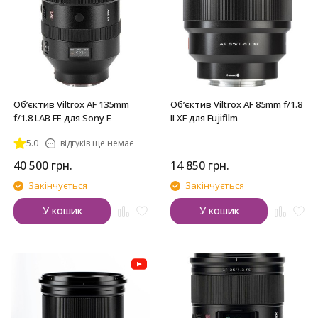
Обʼєктив Viltrox AF 135mm
Обʼєктив Viltrox AF 85mm f/1.8
f/1.8 LAB FE для Sony E
II XF для Fujifilm
5.0
відгуків ще немає
40 500
грн.
14 850
грн.
Закінчується
Закінчується
У кошик
У кошик