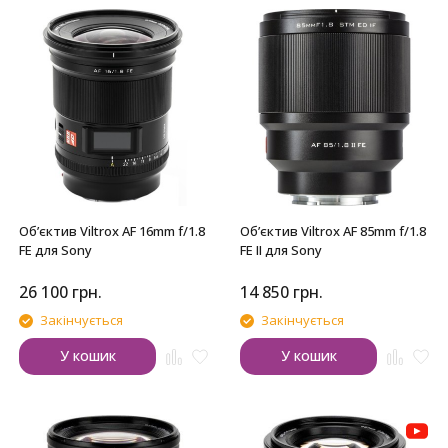
Обʼєктив Viltrox AF 16mm f/1.8
Обʼєктив Viltrox AF 85mm f/1.8
FE для Sony
FE II для Sony
26 100
грн.
14 850
грн.
Закінчується
Закінчується
У кошик
У кошик