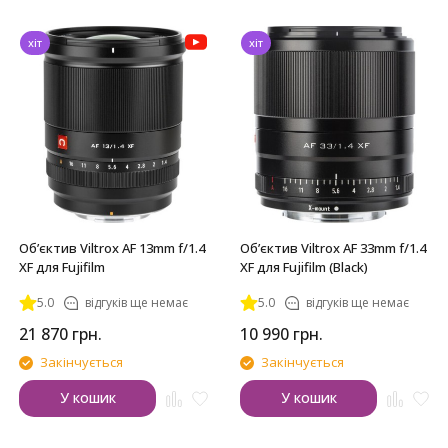
хіт
хіт
Обʼєктив Viltrox AF 13mm f/1.4
Обʼєктив Viltrox AF 33mm f/1.4
XF для Fujifilm
XF для Fujifilm (Black)
5.0
відгуків ще немає
5.0
відгуків ще немає
21 870
грн.
10 990
грн.
Закінчується
Закінчується
У кошик
У кошик