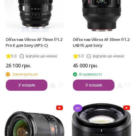
Обʼєктив Viltrox AF 75mm f/1.2
Обʼєктив Viltrox AF 35mm f/1.2
Pro E для Sony (APS-C)
LAB FE для Sony
5.0
відгуків ще немає
5.0
відгуків ще немає
26 100
грн.
45 000
грн.
Закінчується
В наявності
У кошик
У кошик
хіт