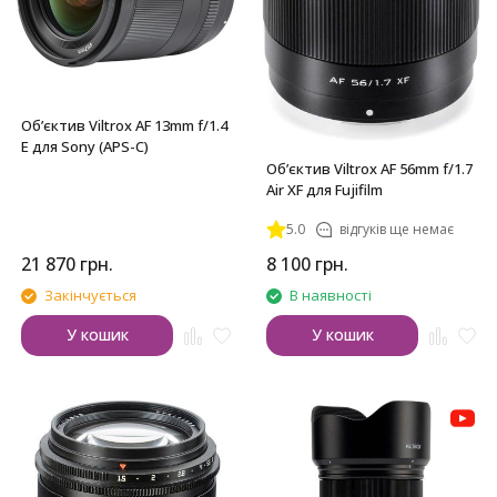
Обʼєктив Viltrox AF 13mm f/1.4
E для Sony (APS-C)
Обʼєктив Viltrox AF 56mm f/1.7
Air XF для Fujifilm
5.0
відгуків ще немає
21 870
грн.
8 100
грн.
Закінчується
В наявності
У кошик
У кошик