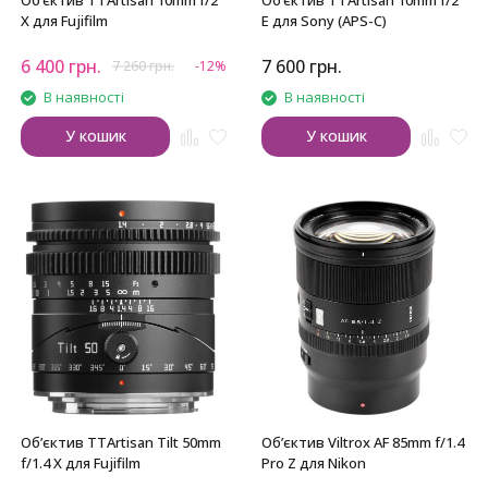
Обʼєктив TTArtisan 10mm f/2
Обʼєктив TTArtisan 10mm f/2
X для Fujifilm
E для Sony (APS-C)
6 400
грн.
7 600
грн.
7 260
грн.
-12%
В наявності
В наявності
У кошик
У кошик
Обʼєктив TTArtisan Tilt 50mm
Обʼєктив Viltrox AF 85mm f/1.4
f/1.4 X для Fujifilm
Pro Z для Nikon