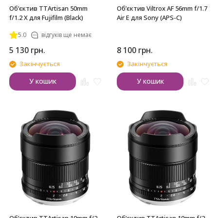
Обʼєктив TTArtisan 50mm
Обʼєктив Viltrox AF 56mm f/1.7
f/1.2 X для Fujifilm (Black)
Air E для Sony (APS-C)
5.0
відгуків ще немає
5 130
грн.
8 100
грн.
Закінчується
Закінчується
У кошик
У кошик