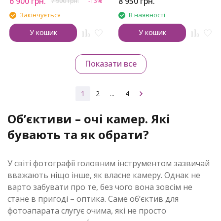
6 900
грн.
8 950
грн.
7 900
грн.
-13%
Закінчується
В наявності
У кошик
У кошик
Показати все
1
2
...
4
Об’єктиви – очі камер. Які
бувають та як обрати?
У світі фотографії головним інструментом зазвичай
вважають ніщо інше, як власне камеру. Однак не
варто забувати про те, без чого вона зовсім не
стане в пригоді – оптика. Саме об’єктив для
фотоапарата слугує очима, які не просто