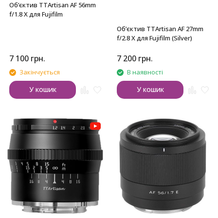
Обʼєктив TTArtisan AF 56mm
f/1.8 X для Fujifilm
Обʼєктив TTArtisan AF 27mm
f/2.8 X для Fujifilm (Silver)
7 100
грн.
7 200
грн.
Закінчується
В наявності
У кошик
У кошик