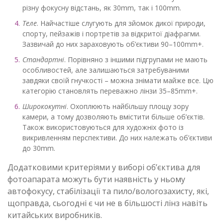
різну фокусну відстань, як 30mm, так і 100mm.
Теле
. Найчастіше слугують для зйомок дикої природи,
спорту, пейзажів і портретів за відкритої діафрагми.
Зазвичай до них зараховують об’єктиви 90–100mm+.
Стандартні
. Порівняно з іншими підгрупами не мають
особливостей, але залишаються затребуваними
завдяки своїй гнучкості – можна знімати майже все. Цю
категорію становлять переважно лінзи 35–85mm+.
Ширококутні
. Охоплюють найбільшу площу зору
камери, а тому дозволяють вмістити більше об’єктів.
Також використовуються для художніх фото із
викривленням перспективи. До них належать об’єктиви
до 30mm.
Додатковими критеріями у виборі об’єктива для
фотоапарата можуть бути наявність у ньому
автофокусу, стабілізації та пило/вологозахисту, які,
щоправда, сьогодні є чи не в більшості лінз навіть
китайських виробників.