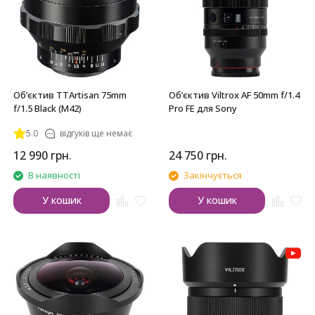
Обʼєктив TTArtisan 75mm
Обʼєктив Viltrox AF 50mm f/1.4
f/1.5 Black (M42)
Pro FE для Sony
5.0
відгуків ще немає
12 990
грн.
24 750
грн.
В наявності
Закінчується
У кошик
У кошик