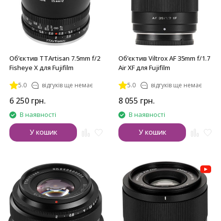
Обʼєктив TTArtisan 7.5mm f/2
Обʼєктив Viltrox AF 35mm f/1.7
Fisheye X для Fujifilm
Air XF для Fujifilm
5.0
відгуків ще немає
5.0
відгуків ще немає
6 250
грн.
8 055
грн.
В наявності
В наявності
У кошик
У кошик