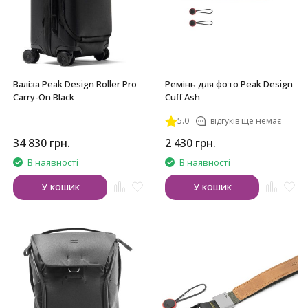
Валіза Peak Design Roller Pro
Ремінь для фото Peak Design
Carry-On Black
Cuff Ash
5.0
відгуків ще немає
34 830
грн.
2 430
грн.
В наявності
В наявності
У кошик
У кошик