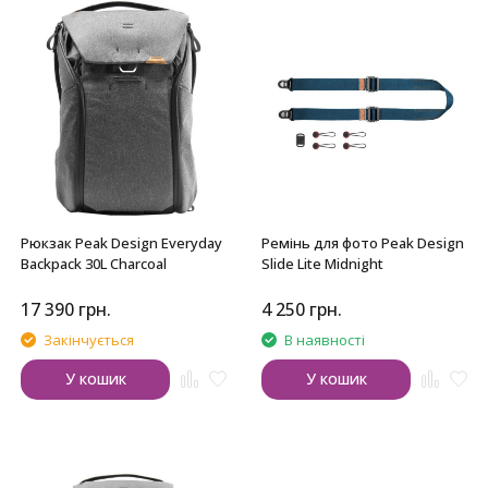
Рюкзак Peak Design Everyday
Ремінь для фото Peak Design
Backpack 30L Charcoal
Slide Lite Midnight
17 390
грн.
4 250
грн.
Закінчується
В наявності
У кошик
У кошик