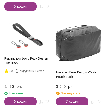
У кошик
Ремінь для фото Peak Design
Cuff Black
5.0
відгуків ще немає
Несесер Peak Design Wash
Pouch Black
2 430
грн.
3 640
грн.
В наявності
Закінчується
У кошик
У кошик