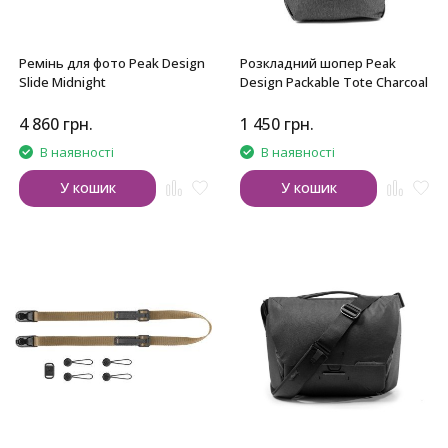
Ремінь для фото Peak Design
Розкладний шопер Peak
Slide Midnight
Design Packable Tote Charcoal
4 860
грн.
1 450
грн.
В наявності
В наявності
У кошик
У кошик