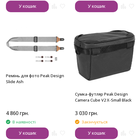
У кошик
У кошик
Ремінь для фото Peak Design
Slide Ash
Сумка-футляр Peak Design
Camera Cube V2 X-Small Black
4 860
грн.
3 030
грн.
В наявності
Закінчується
У кошик
У кошик