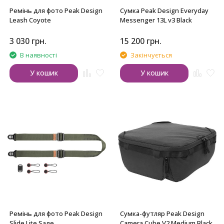
Ремінь для фото Peak Design
Сумка Peak Design Everyday
Leash Coyote
Messenger 13L v3 Black
3 030
грн.
15 200
грн.
В наявності
Закінчується
У кошик
У кошик
Ремінь для фото Peak Design
Сумка-футляр Peak Design
Slide Lite Sage
Camera Cube V2 Medium Black