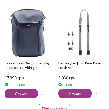
Рюкзак Peak Design Everyday
Ремінь для фото Peak Design
Backpack 30L Midnight
Leash Ash
17 390
грн.
3 030
грн.
В наявності
В наявності
У кошик
У кошик
Показати все