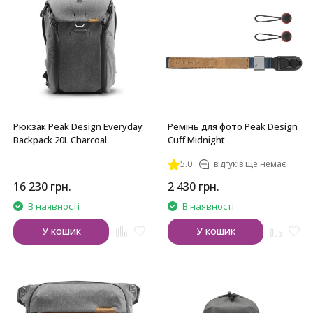
Рюкзак Peak Design Everyday
Ремінь для фото Peak Design
Backpack 20L Charcoal
Cuff Midnight
5.0
відгуків ще немає
16 230
грн.
2 430
грн.
В наявності
В наявності
У кошик
У кошик