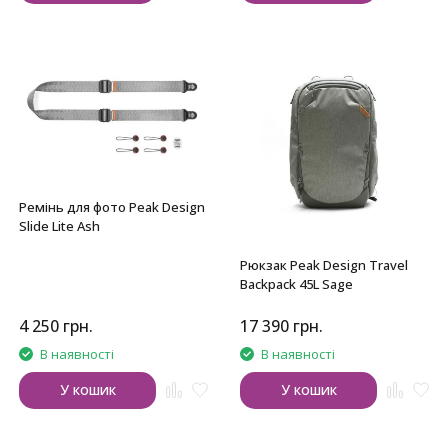
Ремінь для фото Peak Design
Slide Lite Ash
Рюкзак Peak Design Travel
Backpack 45L Sage
4 250
грн.
17 390
грн.
В наявності
В наявності
У кошик
У кошик