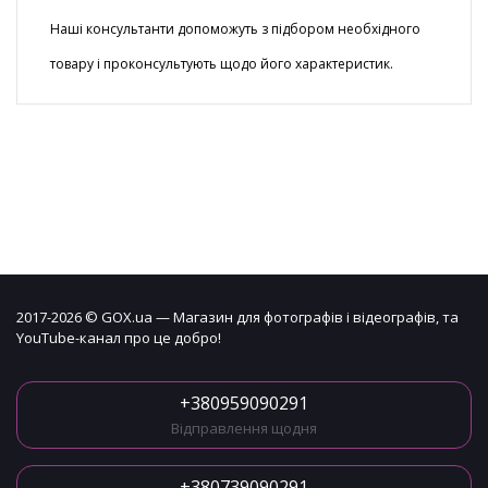
Наші консультанти допоможуть з підбором необхідного
товару і проконсультують щодо його характеристик.
2017-2026 © GOX.ua — Магазин для фотографів і відеографів, та
YouTube-канал про це добро!
+380959090291
Відправлення щодня
+380739090291