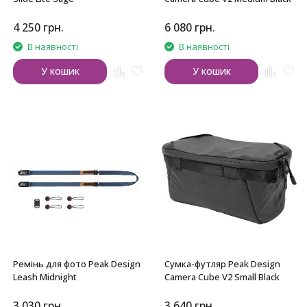
4 250
грн.
6 080
грн.
В наявності
В наявності
У кошик
У кошик
Ремінь для фото Peak Design
Сумка-футляр Peak Design
Leash Midnight
Camera Cube V2 Small Black
3 030
грн.
3 640
грн.