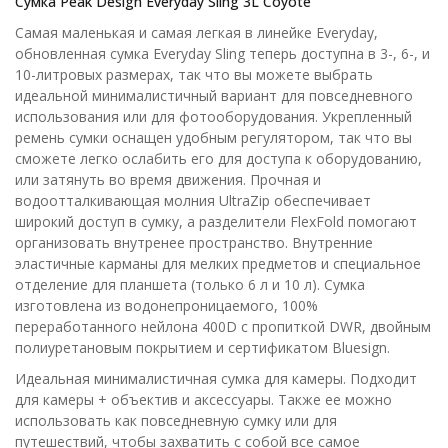
Сумка Peak Design Everyday Sling 3L Coyote
Самая маленькая и самая легкая в линейке Everyday,
обновленная сумка Everyday Sling теперь доступна в 3-, 6-, и
10-литровых размерах, так что вы можете выбрать
идеальной минималистичный вариант для повседневного
использования или для фотооборудования. Укрепленный
ремень сумки оснащен удобным регулятором, так что вы
сможете легко ослабить его для доступа к оборудованию,
или затянуть во время движения. Прочная и
водоотталкивающая молния UltraZip обеспечивает
широкий доступ в сумку, а разделители FlexFold помогают
организовать внутренее пространство. Внутренние
эластичные карманы для мелких предметов и специальное
отделение для планшета (только 6 л и 10 л). Сумка
изготовлена из водонепроницаемого, 100%
переработанного нейлона 400D с пропиткой DWR, двойным
полиуретановым покрытием и сертификатом Bluesign.
Идеальная минималистичная сумка для камеры. Подходит
для камеры + объектив и аксессуары. Также ее можно
использовать как повседневную сумку или для
путешествий, чтобы захватить с собой все самое