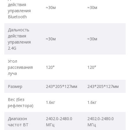
действия
≈30м
≈30м
управления
Bluetooth
Дальность
действия
≈30м
≈30м
управления
2.4G
Угол
рассеивания
120°
120°
луча
Размер
243*205*127мм
243*205*127мм
Вес (без
1.6кг
1.6кг
рефлектора)
Диапазон
2402.0-2480.0
2402.0-2480.0
частот BT
МГц
МГц