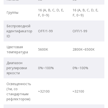
16 (A, B, C, D, E,
16 (A, B, C, D, E,
Группы
F, 0~9)
F, 0~9)
Беспроводной
идентификатор
OFF/1-99
OFF/1-99
ID
Цветовая
5600K
2800K~6500K
температура
Диапазон
регулировки
0%~100%
0%~100%
яркости
Освещенность
(1м, со
≈32100
≈32100
стандартным
рефлектором)