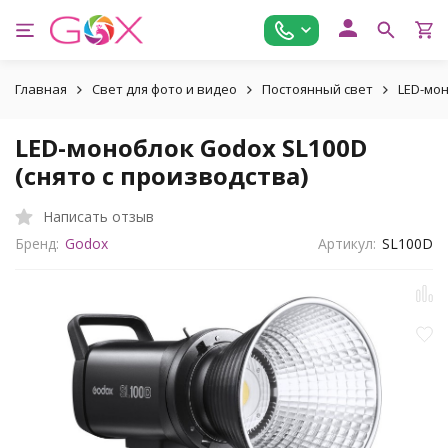
Главная
Свет для фото и видео
Постоянный свет
LED-мо
LED-моноблок Godox SL100D
(снято с производства)
Написать отзыв
Бренд:
Godox
Артикул:
SL100D