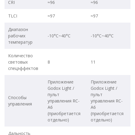
CRI
≈96
≈96
TLCI
≈97
≈97
Диапазон
рабочих
-10°C~40°C
-10°C~40°C
температур
Количество
световых
8
11
спецэффектов
Приложение
Приложение
Godox Light /
Godox Light /
пульт
пульт
Способы
управления RC-
управления RC-
управления
A6
A6
(приобретается
(приобретается
отдельно)
отдельно)
Дальность