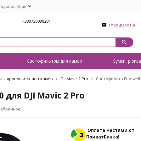
нційності
Ещё
1
+380739090291
shop@gox.ua
о
Светофильтры для камер
Сумки, рюкза
ля дронов и экшен-камер
DJI Mavic 2 Pro
Светофильтр Freewell N
для DJI Mavic 2 Pro
избранное
Оплата Частями от
ПриватБанка!