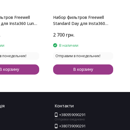
ьтров Freewell
Набор фильтров Freewell
Б
 для Insta360 Luna
Standard Day для Insta360
F
Luna Ultra (4 шт.)
.
2 700
грн.
1
чии
В наличии
в понедельник!
Отправим в понедельник!
В корзину
В корзину
ія
Контакти
+380959090291
Отправки ежедневно
+380739090291