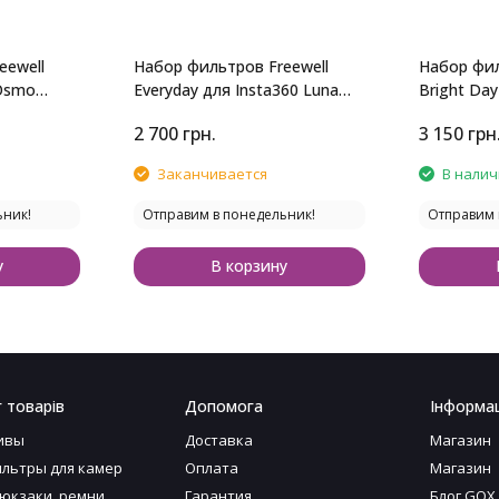
eewell
Набор фильтров Freewell
Набор фил
 Osmo
Everyday для Insta360 Luna
Bright Day
Ultra
Ultra
2 700
грн.
3 150
грн
Заканчивается
В нали
ьник!
Отправим в понедельник!
Отправим 
у
В корзину
 товарів
Допомога
Інформац
ивы
Доставка
Магазин
льтры для камер
Оплата
Магазин
рюкзаки, ремни
Гарантия
Блог GOX