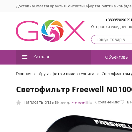
Доставка
Оплата
Гарантия
Контакты
Оферта
Політика конфіде
+38095909029
Отправки ежедневн
Каталог
Объективы
Главная
Другая фото и видео техника
Светофильтры д
Светофильтр Freewell ND1000 
К сравнению
Написать отзыв
В 
Бренд:
Freewell