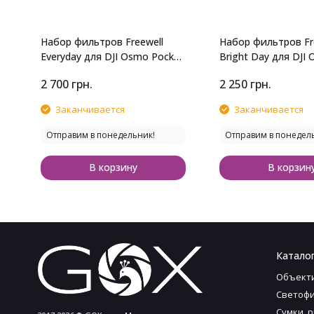
Набор фильтров Freewell
Набор фильтров Fr
Everyday для DJI Osmo Pocket
Bright Day для DJI
4P
Pocket 4P
2 700
грн.
2 250
грн.
Заканчивается
Заканчивается
Отправим в понедельник!
Отправим в понедел
В корзину
В корзин
Каталог
Объект
Светофи
Сумки, 