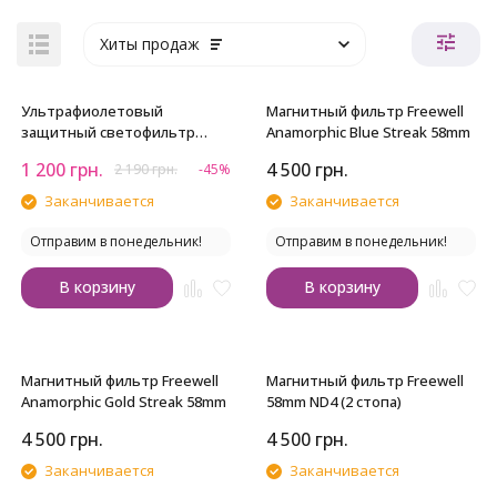
Хиты продаж
Ультрафиолетовый
Магнитный фильтр Freewell
защитный светофильтр
Anamorphic Blue Streak 58mm
Viltrox Ultra-slim MC UV 58mm
1 200
грн.
4 500
грн.
2 190
грн.
-45%
Заканчивается
Заканчивается
Отправим в понедельник!
Отправим в понедельник!
В корзину
В корзину
Магнитный фильтр Freewell
Магнитный фильтр Freewell
Anamorphic Gold Streak 58mm
58mm ND4 (2 стопа)
4 500
грн.
4 500
грн.
Заканчивается
Заканчивается