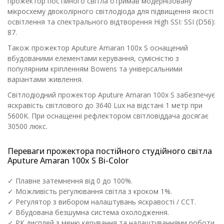
прожектор постійного світла отримав модернізовану
мікросхему двоколірного світлодіода для підвищення якості
освітлення та спектрального відтворення High SSI: SSI (D56):
87.
Також прожектор Aputure Amaran 100x S оснащений
вбудованими елементами керування, сумісністю з
популярним кріпленням Bowens та універсальними
варіантами живлення.
Світлодіодний прожектор Aputure Amaran 100x S забезпечує
яскравість світлового до 3640 Lux на відстані 1 метр при
5600K. При оснащенні рефлектором світловіддача досягає
30500 люкс.
Переваги прожектора постійного студійного світла
Aputure Amaran 100x S Bi-Color
✓ Плавне затемнення від 0 до 100%.
✓ Можливість регулювання світла з кроком 1%.
✓ Регулятор з вибором налаштувань яскравості / CCT.
✓ Вбудована безшумна система охолодження.
✓ РК дисплей з меню керування та налаштуваннями роботи.