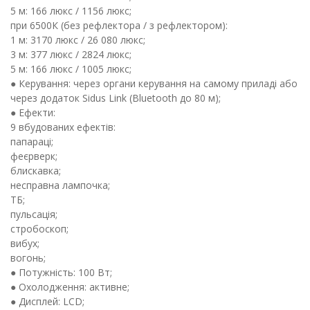
5 м: 166 люкс / 1156 люкс;
при 6500К (без рефлектора / з рефлектором):
1 м: 3170 люкс / 26 080 люкс;
3 м: 377 люкс / 2824 люкс;
5 м: 166 люкс / 1005 люкс;
● Керування: через органи керування на самому приладі або
через додаток Sidus Link (Bluetooth до 80 м);
● Ефекти:
9 вбудованих ефектів:
папараці;
феєрверк;
блискавка;
несправна лампочка;
ТБ;
пульсація;
стробоскоп;
вибух;
вогонь;
● Потужність: 100 Вт;
● Охолодження: активне;
● Дисплей: LCD;