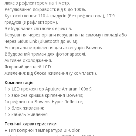
люкс з рефлектором на 1 метр.
Регулювання яскравості: від 0 до 100%.
Кут освітлення: 110.4 градусів (без рефлектора), 17.9
градусів (з рефлектором).
9 вбудованих світлових ефектів.
Керування: через органи керування на самому приладі або
через Sidus Link (Bluetooth до 80 м).
Універсальне кріплення для аксесуарів Bowens
Вбудований тримач для фотопарасолі.
Активне охолодження.
Яскравий дисплей LCD.
Живлення: від блока живлення (у комплекті).
Комплектація
1 х LED прожектор Aputure Amaran 100x S;
1 х захисна кришка кріплення Bowens;
1х рефлектор Bowens Hyper Reflector;
1 х блок живлення;
1 х кабель живлення.
Технічні характеристики
● Тип колірної температури Bi-Color;