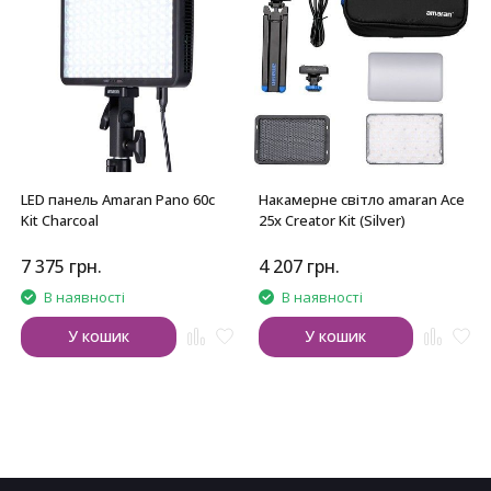
LED панель Amaran Pano 60c
Накамерне світло amaran Ace
Kit Charcoal
25x Creator Kit (Silver)
7 375
грн.
4 207
грн.
В наявності
В наявності
У кошик
У кошик