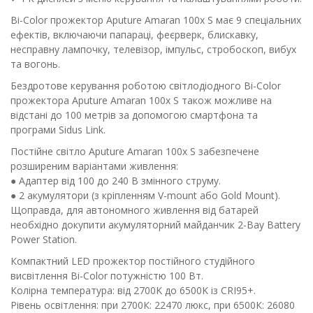
Bi-Color прожектор Aputure Amaran 100x S має 9 спеціальних
ефектів, включаючи папараці, феєрверк, блискавку,
несправну лампочку, телевізор, імпульс, стробоскоп, вибух
та вогонь.
Бездротове керування роботою світлодіодного Bi-Color
прожектора Aputure Amaran 100x S також можливе на
відстані до 100 метрів за допомогою смартфона та
програми Sidus Link.
Постійне світло Aputure Amaran 100x S забезпечене
розширеним варіантами живлення:
● Адаптер від 100 до 240 В змінного струму.
● 2 акумулятори (з кріпленням V-mount або Gold Mount).
Щоправда, для автономного живлення від батарей
необхідно докупити акумуляторний майданчик 2-Bay Battery
Power Station.
Компактний LED прожектор постійного студійного
висвітлення Bi-Color потужністю 100 Вт.
Колірна температура: від 2700K до 6500K із CRI95+.
Рівень освітлення: при 2700К: 22470 люкс, при 6500К: 26080