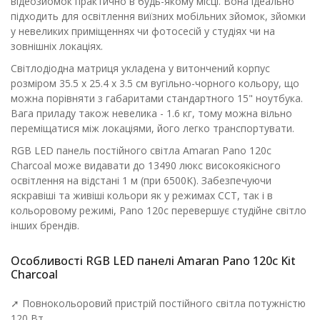
відеозйомок практично в будь-якому місці. Вона ідеально
підходить для освітлення виїзних мобільних зйомок, зйомки
у невеликих приміщеннях чи фотосесій у студіях чи на
зовнішніх локаціях.
Світлодіодна матриця укладена у витончений корпус
розміром 35.5 x 25.4 x 3.5 см вугільно-чорного кольору, що
можна порівняти з габаритами стандартного 15" ноутбука.
Вага приладу також невелика - 1.6 кг, тому можна вільно
переміщатися між локаціями, його легко транспортувати.
RGB LED панель постійного світла Amaran Pano 120c
Charcoal може видавати до 13490 люкс високоякісного
освітлення на відстані 1 м (при 6500K). Забезпечуючи
яскравіші та живіші кольори як у режимах CCT, так і в
кольоровому режимі, Pano 120c перевершує студійне світло
інших брендів.
Особливості RGB LED панелі Amaran Pano 120c Kit
Charcoal
➚ Повнокольоровий пристрій постійного світла потужністю
120 Вт.