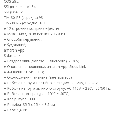
CQS ≥95;
SSI (вольфрам) 84;
SSI (D56) 73;
TM-30 RF (середнє) 93;
TM-30 RG (середнє) 101;
● 12 строєних колірних ефектів
● Макс. вихідна потужність: 120 Вт;
● Способи керування:
Вбудований;
amaran App,
Sidus Link
● Бездротовий діапазон (Bluetooth): ≤80 м;
● Оновлення прошивки: amaran App, Sidus Link;
● Живлення: USB-C PD;
● Охолодження: активне (вентилятор);
● Робоча напруга постійного струму: DC 24V, PD 28V;
● Робоча напруга змінного струму: AC 110V ~ 220V, 50/60 Гц;
● Робоча температура: -10°C ~ 40°C;
● Колір: вугільний;
● Розміри: 35.5 x 25.4 x 3.5 см;
● Вага: 1,6 кг.