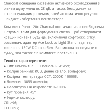
Charcoal оснащена системою активного охолодження з
рівнем шуму менш як 28 дБ, а також безшумним та
інтелектуальним режимом, який автоматично регулює
швидкість обертання вентилятора.
Комплект Pano 120c Charcoal постачається з необхідними
інструментами для формування світла, щоб створювати
кращий контент будь-де, включаючи софтбокс, сітку,
розсіювач, адаптер Ace Lock to Light Stand, адаптер
живлення 150W DC та кабелі. Все можна запакувати в
сумку, яка також є в комплекті постачання.
Технічні характеристики
● Тип: Компактна LED панель RGBWW;
● Колірні режими: RGB, денне світло, вольфрам;
● Колірна температура CCT: 2000K–10000K;
● Люмени: 13855 люменів;
● Налаштування яскравості: 0–100%.
● Кут променя: 45°;
● Індекси кольору:
CRI ≥96;
TLCI ≥97;