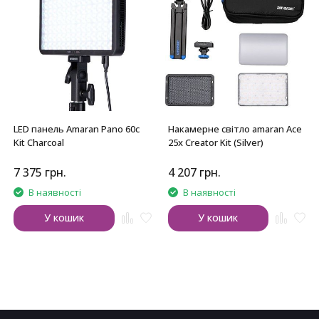
LED панель Amaran Pano 60c
Накамерне світло amaran Ace
Kit Charcoal
25x Creator Kit (Silver)
7 375
грн.
4 207
грн.
В наявності
В наявності
У кошик
У кошик