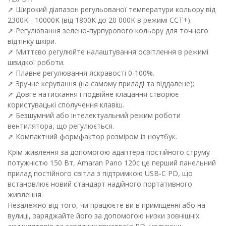
➚ Широкий діапазон регульованої температури кольору від
2300K - 10000K (від 1800K до 20 000K в режимі CCT+).
➚ Регулювання зелено-пурпурового кольору для точного
відтінку шкіри.
➚ Миттєво регулюйте налаштування освітлення в режимі
швидкої роботи.
➚ Плавне регулювання яскравості 0-100%.
➚ Зручне керування (на самому приладі та віддалене);
➚ Довге натискання і подвійне клацання створює
користувацькі сполучення клавіш.
➚ Безшумний або інтелектуальний режим роботи
вентилятора, що регулюється.
➚ Компактний формфактор розміром із ноутбук.
Крім живлення за допомогою адаптера постійного струму
потужністю 150 Вт, Amaran Pano 120c це перший панельний
прилад постійного світла з підтримкою USB-C PD, що
встановлює новий стандарт надійного портативного
живлення.
Незалежно від того, чи працюєте ви в приміщенні або на
вулиці, заряджайте його за допомогою низки зовнішніх