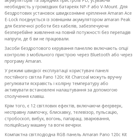
акумуляторів та зарядних пристроїв PD, усуваючи
необхідність у громіздких батареях NP-F або V-Mount. Для
бездротових установок швидкознімне кріплення Amaran Ace
E-Lock поєднується із зовнішнім акумулятором amaran Peak
для безпечної роботи без кабелів, забезпечуючи
безперебійне живлення на повній потужності без перепадів
напруги, де б ви не працювали.
Засоби бездротового керування панеллю включають опції
контролю з мобільного пристрою через Bluetooth або через
програму Amaran.
У режимі швидкої експлуатації користувачі панелі
постійного світла Pano 120c Kit Charcoal можуть вручну
регулювати яскравість і колірну температуру або
активувати встановлені налаштування за допомогою
сполучення клавіш.
Крім того, є 12 світлових ефектів, включаючи феєрверк,
несправну лампочку, блискавку, телевізор, пульсацію,
стробоскоп, вибух, вогонь, папараці, зварювання,
поліцейську машину та вогні вечірки.
Компактна світлодіодна RGB панель Amaran Pano 120c Kit