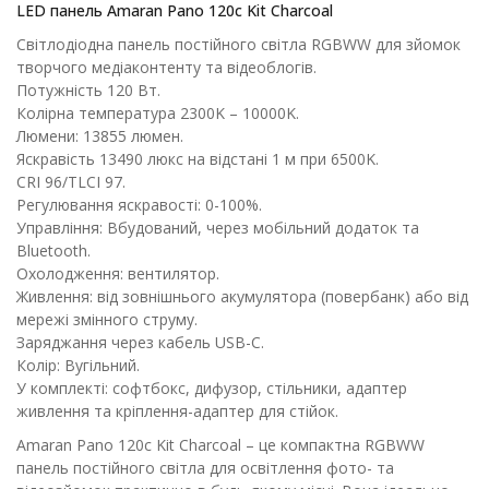
LED панель Amaran Pano 120c Kit Charcoal
Світлодіодна панель постійного світла RGBWW для зйомок
творчого медіаконтенту та відеоблогів.
Потужність 120 Вт.
Колірна температура 2300K – 10000K.
Люмени: 13855 люмен.
Яскравість 13490 люкс на відстані 1 м при 6500K.
CRI 96/TLCI 97.
Регулювання яскравості: 0-100%.
Управління: Вбудований, через мобільний додаток та
Bluetooth.
Охолодження: вентилятор.
Живлення: від зовнішнього акумулятора (повербанк) або від
мережі змінного струму.
Заряджання через кабель USB-C.
Колір: Вугільний.
У комплекті: софтбокс, дифузор, стільники, адаптер
живлення та кріплення-адаптер для стійок.
Amaran Pano 120c Kit Charcoal – це компактна RGBWW
панель постійного світла для освітлення фото- та