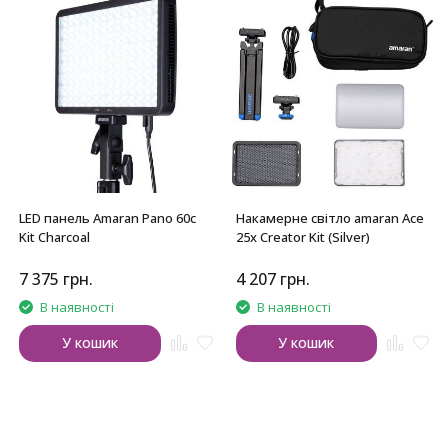
LED панель Amaran Pano 60c
Накамерне світло amaran Ace
Kit Charcoal
25x Creator Kit (Silver)
7 375
грн.
4 207
грн.
В наявності
В наявності
У кошик
У кошик