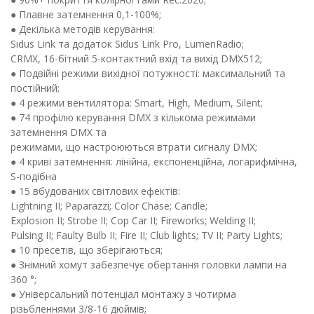
● Плавне затемнення 0,1-100%;
● Декілька методів керування:
Sidus Link та додаток Sidus Link Pro, LumenRadio;
CRMX, 16-бітний 5-контактний вхід та вихід DMX512;
● Подвійні режими вихідної потужності: максимальний та
постійний;
● 4 режими вентилятора: Smart, High, Medium, Silent;
● 74 профілю керування DMX з кількома режимами
затемнення DMX та
режимами, що настроюються втрати сигналу DMX;
● 4 криві затемнення: лінійна, експоненційна, логарифмічна,
S-подібна
● 15 вбудованих світлових ефектів:
Lightning II; Paparazzi; Color Chase; Candle;
Explosion II; Strobe II; Cop Car II; Fireworks; Welding II;
Pulsing II; Faulty Bulb II; Fire II; Club lights; TV II; Party Lights;
● 10 пресетів, що зберігаються;
● Знімний хомут забезпечує обертання головки лампи на
360 °;
● Універсальний потенціал монтажу з чотирма
різьбленнями 3/8-16 дюймів;