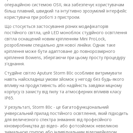
операційною системою OSII, яка забезпечує користувачам
більш плавний, швидкий та інтуїтивно зрозумілий інтерфейс
користувача при роботі з пристроєм.
Що стосується застосування різних модифікаторів
постійного світла, цей LED моноблок студійного освітлення
світла оснащений новим кріпленням Mini ProLock,
розробленим спеціально для нової лінійки. Однак таке
кріплення може бути адаптоване до повнорозмірного
кріплення Bowens, зберігаючи при цьому просту процедуру
з'єднання.
Студійне світло Aputure Storm 80c особливе витримувати
навіть найскладніші умови зйомок у негоду без будь-якого
впливу на продуктивність або надійність завдяки міцному
корпусу із захисту від пилу та атмосферних впливів класу
IP65.
У результаті, Storm 80c - це багатофункціональний
універсальний прилад постійного освітлення, який підходить
для величезного спектра знімання: від професійного
кіновиробництва до відео- або фотозйомок невеликою
знімальною групою або індивідуальним відеомейкером.