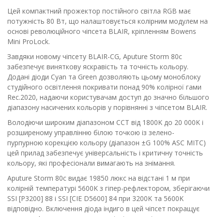
Цей компактний прожектор постійного світла RGB має
потужність 80 Вт, що налаштовується колірним модулем на
основі революційного чіпсета BLAIR, кріпленням Bowens
Mini ProLock.
Завдяки новому чіпсету BLAIR-CG, Aputure Storm 80c
забезпечує виняткову яскравість та точність кольору.
Додані діоди Cyan та Green дозволяють цьому моноблоку
студійного освітлення покривати понад 90% колірної гами
Rec.2020, надаючи користувачам доступ до значно більшого
діапазону насичених кольорів у порівнянні з чіпсетом BLAIR.
Володіючи широким діапазоном CCT від 1800K до 20 000K і
розширеному управлінню білою точкою із зелено-
пурпурною корекцією кольору (діапазон ±G 100% ASC MITC)
цей прилад забезпечує універсальність і критичну точність
кольору, які професіонали вимагають на знімання.
Aputure Storm 80c видає 19850 люкс на відстані 1 м при
колірній температурі 5600K з гіпер-рефлектором, зберігаючи
SSI [P3200] 88 і SSI [CIE D5600] 84 при 3200K та 5600K
відповідно. Включення діода індиго в цей чіпсет покращує