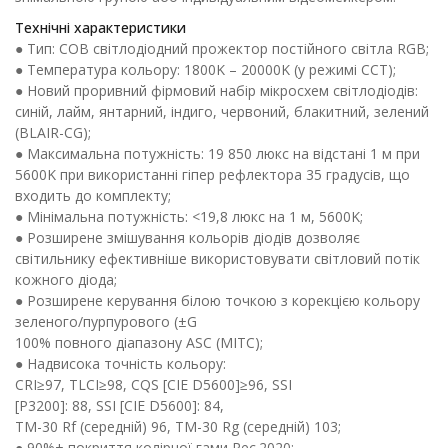
Технічні характеристики
● Тип: COB світлодіодний прожектор постійного світла RGB;
● Температура кольору: 1800K – 20000K (у режимі CCT);
● Новий проривний фірмовий набір мікросхем світлодіодів:
синій, лайм, янтарний, індиго, червоний, блакитний, зелений
(BLAIR-CG);
● Максимальна потужність: 19 850 люкс на відстані 1 м при
5600K при використанні гіпер рефлектора 35 градусів, що
входить до комплекту;
● Мінімальна потужність: <19,8 люкс на 1 м, 5600K;
● Розширене змішування кольорів діодів дозволяє
світильнику ефективніше використовувати світловий потік
кожного діода;
● Розширене керування білою точкою з корекцією кольору
зеленого/пурпурового (±G
100% повного діапазону ASC (MITC);
● Надвисока точність кольору:
CRI≥97, TLCI≥98, CQS [CIE D5600]≥96, SSI
[P3200]: 88, SSI [CIE D5600]: 84,
TM-30 Rf (середній) 96, TM-30 Rg (середній) 103;
● 90%+ покриття колірної гами Rec.2020;