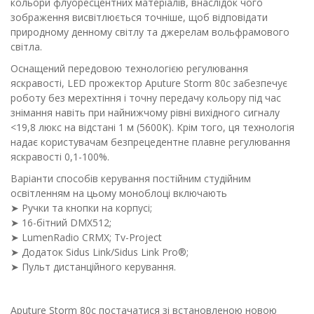
кольори флуоресцентних матеріалів, внаслідок чого
зображення висвітлюється точніше, щоб відповідати
природному денному світлу та джерелам вольфрамового
світла.
Оснащений передовою технологією регулювання
яскравості, LED прожектор Aputure Storm 80c забезпечує
роботу без мерехтіння і точну передачу кольору під час
знімання навіть при найнижчому рівні вихідного сигналу
<19,8 люкс на відстані 1 м (5600K). Крім того, ця технологія
надає користувачам безпрецедентне плавне регулювання
яскравості 0,1-100%.
Варіанти способів керування постійним студійним
освітленням на цьому моноблоці включають
➤ Ручки та кнопки на корпусі;
➤ 16-бітний DMX512;
➤ LumenRadio CRMX; Tv-Project
➤ Додаток Sidus Link/Sidus Link Pro®;
➤ Пульт дистанційного керування.
Aputure Storm 80c постачатися зі встановленою новою