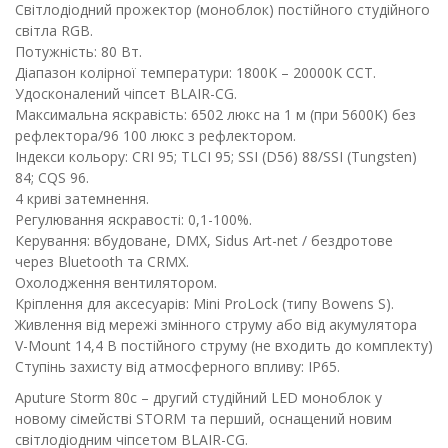
Світлодіодний прожектор (моноблок) постійного студійного
світла RGB.
Потужність: 80 Вт.
Діапазон колірної температури: 1800K – 20000K CCT.
Удосконалений чіпсет BLAIR-CG.
Максимальна яскравість: 6502 люкс на 1 м (при 5600K) без
рефлектора/96 100 люкс з рефлектором.
Індекси кольору: CRI 95; TLCI 95; SSI (D56) 88/SSI (Tungsten)
84; CQS 96.
4 криві затемнення.
Регулювання яскравості: 0,1-100%.
Керування: вбудоване, DMX, Sidus Art-net / бездротове
через Bluetooth та CRMX.
Охолодження вентилятором.
Кріплення для аксесуарів: Mini ProLock (типу Bowens S).
Живлення від мережі змінного струму або від акумулятора
V-Mount 14,4 В постійного струму (не входить до комплекту)
Ступінь захисту від атмосферного впливу: IP65.
Aputure Storm 80c – другий студійний LED моноблок у
новому сімействі STORM та перший, оснащений новим
світлодіодним чіпсетом BLAIR-CG.