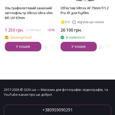
Ультрафіолетовий захисний
Обʼєктив Viltrox AF 75mm f/1.2
світлофільтр Viltrox Ultra-slim
Pro XF для Fujifilm
MC UV 67mm
5.0
відгуків ще немає
1 250
грн.
26 100
грн.
2 190
грн.
-43%
Закінчується
В наявності
У кошик
У кошик
2017-2026 © GOX.ua — Магазин для фотографів і відеографів, та
YouTube-канал про це добро!
+380959090291