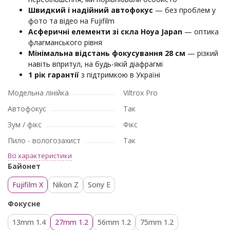
Швидкий і надійний автофокус
— без проблем у
фото та відео на Fujifilm
Асферичні елементи зі скла Hoya Japan
— оптика
флагманського рівня
Мінімальна відстань фокусування 28 см
— різкий
навіть впритул, на будь-якій діафрагмі
1 рік гарантії
з підтримкою в Україні
Модельна лінійка
Viltrox Pro
Автофокус
Так
Зум / фікс
Фікс
Пило - вологозахист
Так
Всі характеристики
Байонет
Fujifilm X
Nikon Z
Sony E
Фокусне
13mm 1.4
27mm 1.2
56mm 1.2
75mm 1.2