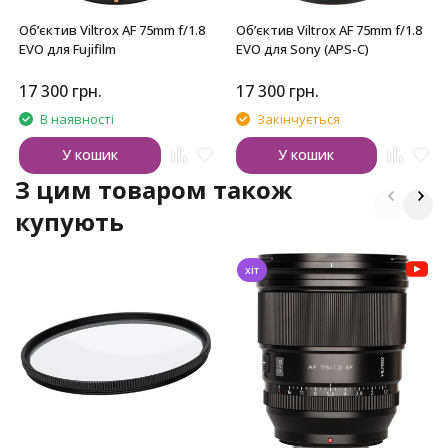
Обʼєктив Viltrox AF 75mm f/1.8
Обʼєктив Viltrox AF 75mm f/1.8
EVO для Fujifilm
EVO для Sony (APS-C)
17 300
грн.
17 300
грн.
В наявності
Закінчується
У кошик
У кошик
З цим товаром також
купують
хіт