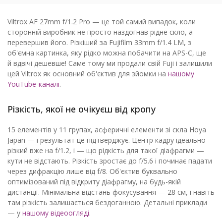
Viltrox AF 27mm f/1.2 Pro — це той самий випадок, коли
сторонній виробник не просто наздогнав рідне скло, а
перевершив його. Різкіший за Fujifilm 33mm f/1.4 LM, з
об'ємна картинка, яку рідко можна побачити на APS-C, ще
й вдвічі дешевше! Саме тому ми продали свій Fuji і залишили
цей Viltrox як основний об'єктив для зйомки на
нашому
YouTube-каналі
.
Різкість, якої не очікуєш від кропу
15 елементів у 11 групах, асферичні елементи зі скла Hoya
Japan — і результат це підтверджує. Центр кадру ідеально
різкий вже на f/1.2, і — що рідкість для такої діафрагми —
кути не відстають. Різкість зростає до f/5.6 і починає падати
через дифракцію лише від f/8. Об'єктив буквально
оптимізований під відкриту діафрагму, на будь-якій
дистанції. Мінімальна відстань фокусування — 28 см, і навіть
там різкість залишається бездоганною. Детальні приклади
— у
нашому відеоогляді
.