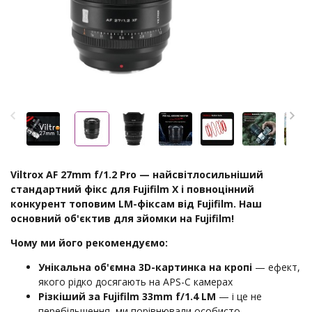
Viltrox AF 27mm f/1.2 Pro — найсвітлосильніший
стандартний фікс для Fujifilm X і повноцінний
конкурент топовим LM-фіксам від Fujifilm. Наш
основний об'єктив для зйомки на Fujifilm!
Чому ми його рекомендуємо:
Унікальна об'ємна 3D-картинка на кропі
— ефект,
якого рідко досягають на APS-C камерах
Різкіший за Fujifilm 33mm f/1.4 LM
— і це не
перебільшення, ми порівнювали особисто