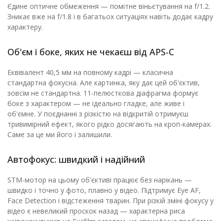
Єдине оптичне обмеження — помітне віньєтування на f/1.2.
Зникає вже на f/1.8 і в багатьох ситуаціях навіть додає кадру
характеру.
Об'єм і боке, яких не чекаєш від APS-C
Еквівалент 40,5 мм на повному кадрі — класична
стандартна фокусна. Але картинка, яку дає цей об'єктив,
зовсім не стандартна. 11-пелюсткова діафрагма формує
боке з характером — не ідеально гладке, але живе і
об'ємне. У поєднанні з різкістю на відкритій отримуєш
тривимірний ефект, якого рідко досягають на кроп-камерах.
Саме за це ми його і залишили.
Автофокус: швидкий і надійний
STM-мотор на цьому об'єктиві працює без нарікань —
швидко і точно у фото, плавно у відео. Підтримує Eye AF,
Face Detection і відстеження тварин. При різкій зміні фокусу у
відео є невеликий проскок назад — характерна риса