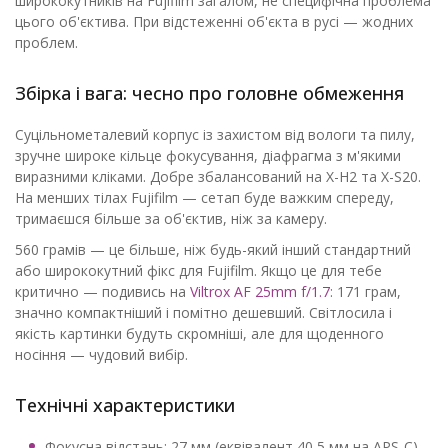
ширококутників на Fujifilm загалом, не специфічна проблема
цього об'єктива. При відстеженні об'єкта в русі — жодних
проблем.
Збірка і вага: чесно про головне обмеження
Суцільнометалевий корпус із захистом від вологи та пилу,
зручне широке кільце фокусування, діафрагма з м'якими
виразними кліками. Добре збалансований на X-H2 та X-S20.
На менших тілах Fujifilm — сетап буде важким спереду,
тримаєшся більше за об'єктив, ніж за камеру.
560 грамів — це більше, ніж будь-який інший стандартний
або ширококутний фікс для Fujifilm. Якщо це для тебе
критично — подивись на
Viltrox AF 25mm f/1.7
: 171 грам,
значно компактніший і помітно дешевший. Світлосила і
якість картинки будуть скромніші, але для щоденного
носіння — чудовий вибір.
Технічні характеристики
Фокусна відстань: 27 мм (еквівалент 40,5 мм на APS-C)