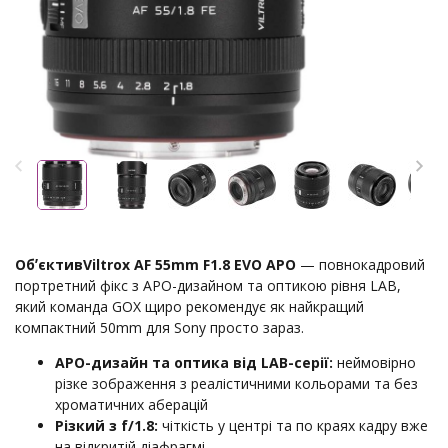
ОбʼєктивViltrox AF 55mm F1.8 EVO APO
— повнокадровий
портретний фікс з APO-дизайном та оптикою рівня LAB,
який команда GOX щиро рекомендує як найкращий
компактний 50mm для Sony просто зараз.
APO-дизайн та оптика від LAB-серії:
неймовірно
різке зображення з реалістичними кольорами та без
хроматичних аберацій
Різкий з f/1.8:
чіткість у центрі та по краях кадру вже
на відкритій діафрагмі