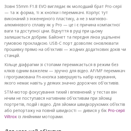
Зовні 55mm F1.8 EVO виглядає як молодший брат Pro-серії
— та ж форма, ті ж кнопки і перемикачі. Корпус тут
виконаний з інженерного пластику, а не з магнієво-
алюмінієвого сплаву як у Pro — це і є причина компактної
ваги та доступної ціни. Відчуття в руці при цьому
залишається добрим. Байонет та передня лінза ущільнені
гумовою прокладкою. USB-C порт дозволяє оновлювати
прошивку прямо на об'єктиві — жодних додаткових доків чи
станцій.
Кільце діафрагми зі стопами перемикається в режим без
кліків одним важелем — зручно для відео. AF/MF перемикач
і програмована Fn-кнопка завершують набір керування,
якого немає навіть у деяких значно дорожчих об'єктивів.
STM-мотор фокусування тихий і впевнений: у тестах він
нічим не поступався нативним об'єктивам при зйомці
портретів, подій і відео. Для зйомки швидкорухомих обʼєктів
або репортажу на повній швидкості — дивися у бік
Pro-серії
Viltrox
із лінійними моторами.