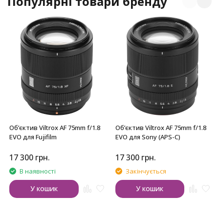
Популярні товари бренду
Обʼєктив Viltrox AF 75mm f/1.8
Обʼєктив Viltrox AF 75mm f/1.8
EVO для Fujifilm
EVO для Sony (APS-C)
17 300
грн.
17 300
грн.
В наявності
Закінчується
У кошик
У кошик