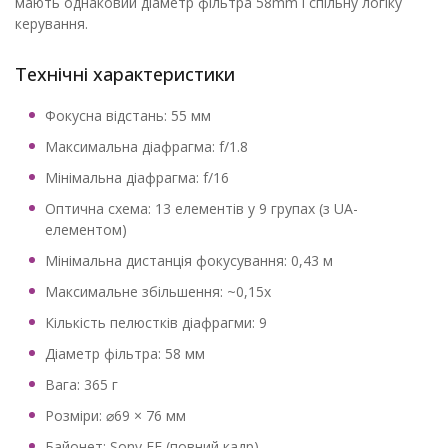
мають однаковий діаметр фільтра 58mm і спільну логіку
керування.
Технічні характеристики
Фокусна відстань: 55 мм
Максимальна діафрагма: f/1.8
Мінімальна діафрагма: f/16
Оптична схема: 13 елементів у 9 групах (з UA-
елементом)
Мінімальна дистанція фокусування: 0,43 м
Максимальне збільшення: ~0,15x
Кількість пелюстків діафрагми: 9
Діаметр фільтра: 58 мм
Вага: 365 г
Розміри: ⌀69 × 76 мм
Байонет: Sony FE (повний кадр)