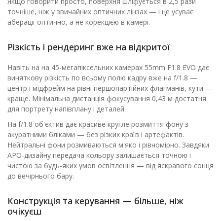
Якщо говорити просто, поверхня шліфується в 2,5 рази
точніше, ніж у звичайних оптичних лінзах — і це усуває
аберації оптично, а не корекцією в камері.
Різкість і рендеринг вже на відкритої
Навіть на на 45-мегапіксельних камерах 55mm F1.8 EVO дає
виняткову різкість по всьому полю кадру вже на f/1.8 —
центр і мідфрейм на рівні першопартійних флагманів, кути —
краще. Мінімальна дистанція фокусування 0,43 м достатня
для портрету напівплану і деталей.
На f/1.8 об'єктив дає красиве кругле розмиття фону з
акуратними бліками — без різких країв і артефактів.
Нейтральні фони розмиваються м'яко і рівномірно. Завдяки
APO-дизайну передача кольору залишається точною і
чистою за будь-яких умов освітлення — від яскравого сонця
до вечірнього бару.
Конструкція та керування — більше, ніж
очікуєш