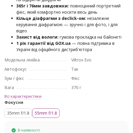
365г і 76мм завдовжки:
повноцінний портретний
фікс, який комфортно носити весь день
Кільце діафрагми з declick-ом:
незалежне
керування діафрагмою — зручно і для фото, і для
відео
Захист від вологи:
гумова прокладка на байонеті
1 рік гарантії від GOX.ua
— повна підтримка в
Україні від офіційного дистриб'ютора
Модельна лінійка
Viltrox Evo
Автофокус
Так
Зум / фікс
Фікс
Вага
370 г
Всі характеристики
Фокусне
35mm f/1.8
55mm f/1.8
В наявності