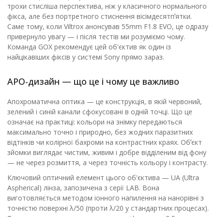
трохи стисліша перспектива, ніж у класичного нормального
фікса, але без портретного стиснення вісімдесятпʼятки.
Саме тому, коли Viltrox анонсував 55mm F1.8 EVO, це одразу
привернуло увагу — і після тестів ми розуміємо чому.
Команда GOX рекомендує цей об'єктив як один із
найцікавіших фіксів у системі Sony прямо зараз.
APO-дизайн — що це і чому це важливо
Апохроматична оптика — це конструкція, в якій червоний,
зелений і синій канали сфокусовані в одній точці. Що це
означає на практиці: кольори на знімку передаються
максимально точно і природно, без жодних паразитних
відтінків чи колірної бахроми на контрастних краях. Обʼєкт
зйомки виглядає чистим, живим і добре відділеним від фону
— не через розмиття, а через точність кольору і контрасту.
Ключовий оптичний елемент цього об'єктива — UA (Ultra
Aspherical) лінза, запозичена з серії LAB. Вона
виготовляється методом іонного напилення на нанорівні з
точністю поверхні λ/50 (проти λ/20 у стандартних процесах).