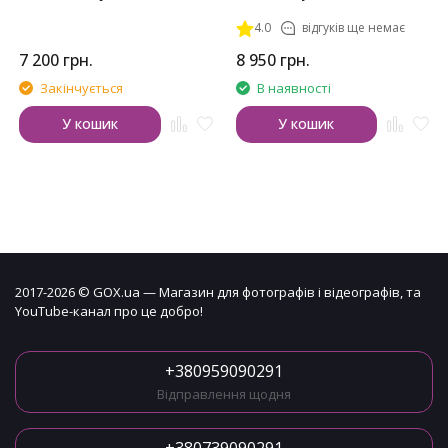
4.0
відгуків ще немає
7 200
грн.
8 950
грн.
Закінчується
В наявності
У кошик
У кошик
2017-2026 © GOX.ua — Магазин для фотографів і відеографів, та
YouTube-канал про це добро!
+380959090291
Відправлення щодня