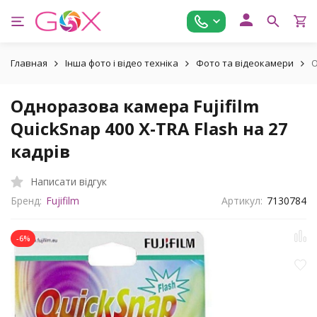
Главная
Інша фото і відео техніка
Фото та відеокамери
О
Одноразова камера Fujifilm
QuickSnap 400 X-TRA Flash на 27
кадрів
Написати відгук
Бренд:
Fujifilm
Артикул:
7130784
-6%