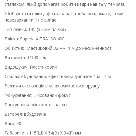
спалахом, який допомагає робити кадри навіть у темряві.
Щоб дістати плівку, фотоапарат треба розламати, тому
перезарядити її не вийде.
Тип плівки: 135 (35-мм плівка)
Плівка: Superia X-TRA ISO 400
Об'єктив: Пластиковий 32 мм, 1 м до нескінченності
Витримка: 1/140 сек.
Видошукач: Пластиковий
Спалах: вбудований, ефективний діапазон 1 м - 4 м
Режими експозиції: спалах вмикається вручну
Фокусування: фіксований фокус
Просування плівки: коліщатко
Батарея: вбудована
Вага: 90 г
Габарити: - 115(Ш) X 54(В) X 34(Г) мм