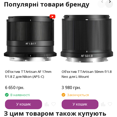
Популярні товари бренду
Обʼєктив TTArtisan AF 17mm
Обʼєктив TTArtisan 50mm f/1.8
f/1.8 Z для Nikon (APS-C)
Neo для L-Mount
6 650
грн.
3 980
грн.
В наявності
Закінчується
У кошик
У кошик
З цим товаром також купують