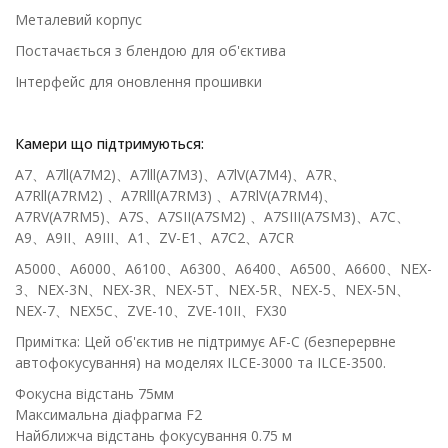
Металевий корпус
Постачається з блендою для об'єктива
Інтерфейс для оновлення прошивки
Камери що підтримуються:
A7、A7ll(A7M2)、A7lll(A7M3)、A7lV(A7M4)、A7R、
A7Rll(A7RM2) 、A7Rlll(A7RM3) 、A7RlV(A7RM4)、
A7RV(A7RM5)、A7S、A7SII(A7SM2) 、A7SIII(A7SM3)、A7C、
A9、A9II、A9III、A1、ZV-E1、A7C2、A7CR
A5000、A6000、A6100、A6300、A6400、A6500、A6600、NEX-
3、NEX-3N、NEX-3R、NEX-5T、NEX-5R、NEX-5、NEX-5N、
NEX-7、NEX5C、ZVE-10、ZVE-10II、FX30
Примітка: Цей об'єктив не підтримує AF-C (безперервне
автофокусування) на моделях ILCE-3000 та ILCE-3500.
Фокусна відстань 75мм
Максимальна діафрагма F2
Найближча відстань фокусування 0.75 м