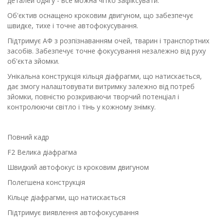
деталей одягу - все можна чітко зафіксувати.
Об'єктив оснащено кроковим двигуном, що забезпечує
швидке, тихе і точне автофокусування.
Підтримує АФ з розпізнаванням очей, тварин і транспортних
засобів. Забезпечує точне фокусування незалежно від руху
об'єкта зйомки.
Унікальна конструкція кільця діафрагми, що натискається,
дає змогу налаштовувати витримку залежно від потреб
зйомки, повністю розкриваючи творчий потенціал і
контролюючи світло і тінь у кожному знімку.
Повний кадр
F2 Велика діафрагма
Швидкий автофокус із кроковим двигуном
Полегшена конструкція
Кільце діафрагми, що натискається
Підтримує виявлення автофокусування