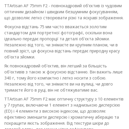
TTArtisan AF 75mm F2 - повнокадровий об'єктив із чудовим
оптичним дизайном і швидким безшумним фокусуванням,
що дозволяє легко створювати різкі та яскраві зображення.
Фокусна відстань 75 мм часто вважається золотим
стандартом для портретної фотографії, оскільки вона
ідеально передає пропорції та деталі об'єкта зйомки.
Незалежно від того, чи знімаєте ви крупним планом, чи в
повний зріст, ця фокусна відстань передає природну красу
об'єкта зйомки.
Як повнокадровий об'єктив, він легший за більшість
об'єктивів з такою ж фокусною відстанню. Він важить лише
340 г, тому його компактно і легко носити з собою.
Незалежно від того, чи знімаєте ви на вулиці, чи довго
тримаєте його в руці, він не обтяжуватиме вас.
TTArtisan AF 75mm F2 має оптичну структуру з 10 елементів
у 7 групах, включаючи 1 елемент з наднизькою дисперсією
(ED) і 4 елементи з високою індексом, що дозволяє
ефективно зменшити дисперсію і хроматичну аберацію та
покращити якість зображення. Від текстури шкіри до