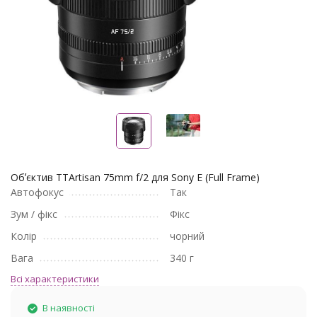
Обʼєктив TTArtisan 75mm f/2 для Sony E (Full Frame)
Автофокус
Так
Зум / фікс
Фікс
Колір
чорний
Вага
340 г
Всі характеристики
В наявності