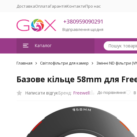
Доставка
Оплата
Гарантія
Контакти
Про нас
+380959090291
Відправлення щодня
Каталог
Главная
Світлофільтри для камер
Змінні ND фільтри (V
Базове кільце 58mm для Free
До порівняння
Написати відгук
В
Бренд:
Freewell