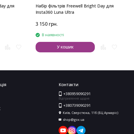
day для
Набір фільтрів Freewell Bright Day для
Insta360 Luna Ultra
3 150
грн.
2
В наявності
У кошик
ція
Контакти
+380959090291
Відправлення щодня
+380739090291
X
Київ, Сверстюка, 11б (БЦ Армаріс)
shop@gox.ua