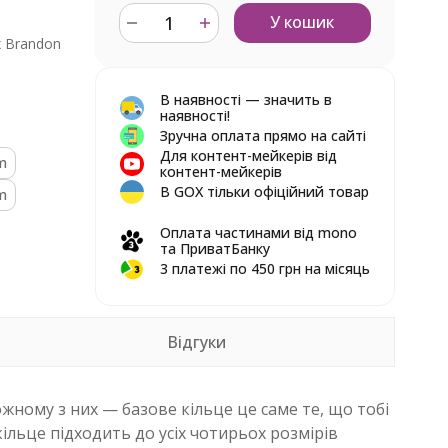
У кошик
x Brandon
В наявності — значить в
наявності!
Зручна оплата прямо на сайті
Для контент-мейкерів від
m
контент-мейкерів
В GOX тільки офіційний товар
m
Оплата частинами від mono
та ПриватБанку
3 платежі по 450 грн на місяць
Відгуки
ожному з них — базове кільце це саме те, що тобі
кільце підходить до усіх чотирьох розмірів