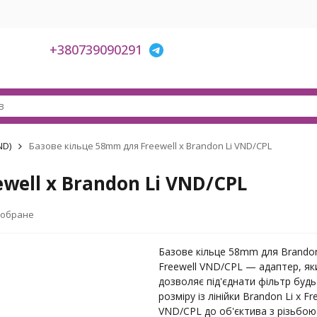
+380739090291
ND)
Базове кільце 58mm для Freewell x Brandon Li VND/CPL
well x Brandon Li VND/CPL
 обране
Базове кільце 58mm для Brandon
Freewell VND/CPL — адаптер, як
дозволяє під'єднати фільтр будь
розміру із лінійки Brandon Li x Fr
VND/CPL до об'єктива з різьбою