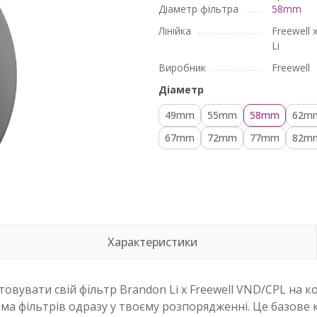
Діаметр фільтра
58mm
Лінійка
Freewell 
Li
Виробник
Freewell
Діаметр
49mm
55mm
58mm
62m
67mm
72mm
77mm
82m
Характеристики
товувати свій фільтр Brandon Li x Freewell VND/CPL на к
тема фільтрів одразу у твоєму розпорядженні. Це базове 