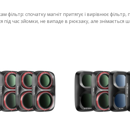
 сам фільтр: спочатку магніт притягує і вирівнює фільтр
ся під час зйомки, не випаде в рюкзаку, але знімається