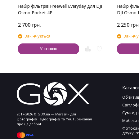
Набір фільтрів Freewell Everyday для DJI
Набір філь
Osmo Pocket 4P
DJI Osmo 
2 700
грн.
2 250
грн
Закінчується
Закінчу
У кошик
Катало
Обʼєкти
Світлоф
Сумки, 
2017-2026 © GOX.ua — Магазин для
фотографів і відеографів, та YouTube-канал
Мобільн
про це добро!
Фотокам
друку In