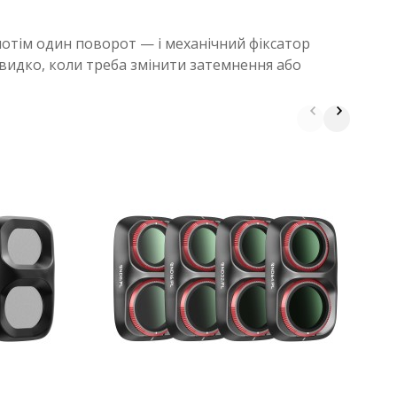
, потім один поворот — і механічний фіксатор
 швидко, коли треба змінити затемнення або
Н
д