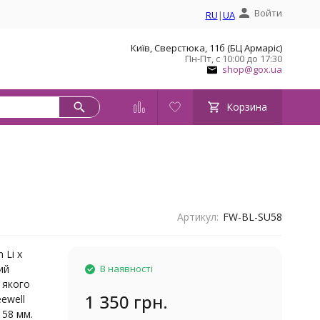
Войти
RU
|
UA
Київ, Сверстюка, 11б (БЦ Армаріс)
Пн-Пт, с 10:00 до 17:30
shop@gox.ua
Корзина
Артикул:
FW-BL-SU58
 Li x
ий
В наявності
 якого
1 350 грн.
eewell
 58 мм.