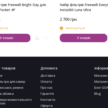
трів Freewell Bright Day для
Набір фільтрів Freewell Every
Pocket 4P
Insta360 Luna Ultra
.
2 700
грн.
ється
Закінчується
У кошик
У кошик
г товаров
Допомога
Інформа
ви
Доставка
Магазин
ільтри для камер
Оплата
Магазин
рюкзаки, ремені
Про нас
Блог GO
а зйомка
Гарантія
Blog
ери моментального
Контакти
stax
Оферта