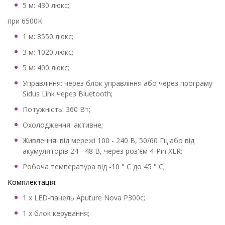
5 м: 430 люкс;
при 6500K:
1 м: 8550 люкс;
3 м: 1020 люкс;
5 м: 400 люкс;
Управління: через блок управління або через програму
Sidus Link через Bluetooth;
Потужність: 360 Вт;
Охолодження: активне;
Живлення: від мережі 100 - 240 В, 50/60 Гц або від
акумуляторів 24 - 48 В, через роз'єм 4-Pin XLR;
Робоча температура від -10 ° C до 45 ° C;
Комплектація:
1 x LED-панель Aputure Nova P300c;
1 x блок керування;