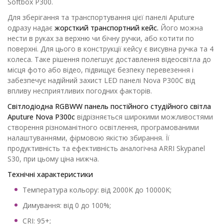
Softbox P300.
Для зберігання та транспортування цієї панелі Aputure
одразу надає
жорсткий транспортний кейс.
Його можна
нести в руках за верхню чи бічну ручки, або котити по
поверхні. Для цього в конструкції кейсу є висувна ручка та 4
колеса. Таке рішення полегшує доставлення відеосвітла до
місця фото або відео, підвищує безпеку перевезення і
забезпечує надійний захист LED панелі Nova P300С від
впливу несприятливих погодних факторів.
Світлодіодна RGBWW панель постійного студійного світла
Aputure Nova P300c
відрізняється широкими можливостями
створення різноманітного освітлення, програмованими
налаштуваннями, фірмовою якістю збирання. Її
продуктивність та ефективність аналогічна ARRI Skypanel
S30, при цьому ціна нижча.
Технічні характеристики
Температура кольору: від 2000K до 10000K;
Димування: від 0 до 100%;
CRI: 95+;