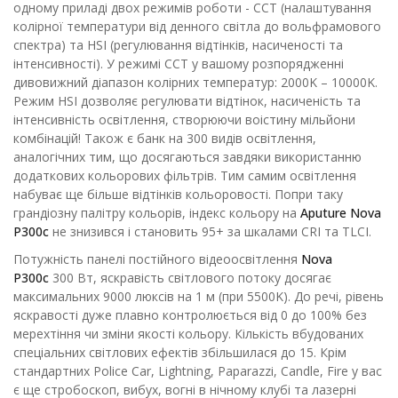
одному приладі двох режимів роботи - CCT (налаштування
колірної температури від денного світла до вольфрамового
спектра) та HSI (регулювання відтінків, насиченості та
інтенсивності). У режимі CCT у вашому розпорядженні
дивовижний діапазон колірних температур: 2000K – 10000K.
Режим HSI дозволяє регулювати відтінок, насиченість та
інтенсивність освітлення, створюючи воістину мільйони
комбінацій! Також є банк на 300 видів освітлення,
аналогічних тим, що досягаються завдяки використанню
додаткових кольорових фільтрів. Тим самим освітлення
набуває ще більше відтінків кольоровості. Попри таку
грандіозну палітру кольорів, індекс кольору на
Aputure Nova
P300c
не знизився і становить 95+ за шкалами CRI та TLCI.
Потужність панелі постійного відеоосвітлення
Nova
P300c
300 Вт, яскравість світлового потоку досягає
максимальних 9000 люксів на 1 м (при 5500K). До речі, рівень
яскравості дуже плавно контролюється від 0 до 100% без
мерехтіння чи зміни якості кольору. Кількість вбудованих
спеціальних світлових ефектів збільшилася до 15. Крім
стандартних Police Car, Lightning, Paparazzi, Candle, Fire у вас
є ще стробоскоп, вибух, вогні в нічному клубі та лазерні