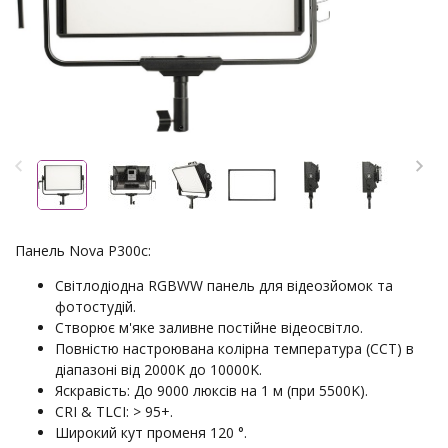
Панель Nova P300c:
Світлодіодна RGBWW панель для відеозйомок та
фотостудій.
Створює м'яке заливне постійне відеосвітло.
Повністю настроювана колірна температура (CCT) в
діапазоні від 2000K до 10000K.
Яскравість: До 9000 люксів на 1 м (при 5500K).
CRI & TLCI: > 95+.
Широкий кут променя 120 °.