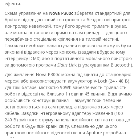
ефекти.
Схема управління на
Nova P300c
зберегла стандартний для
Aputure підхід: дротовий контролер та бездротові пристрої.
Контролер невеликий, тому його зручно тримати в руках,
але можна встановити прямо на сам прилад — для цього
передбачено спеціальне кріплення на тиловій частині.
Також всі необхідні налаштування відеосвітла можуть бути
виконані віддалено через консоль (завдяки вбудованому
інтерфейсу DMX) або з портативного мобільного пристрою
за допомогою програми
Sidus Lin
k (з урахуванням Bluetooth).
Для живлення Nova P300c можна під'єднати до стаціонарної
мережі або використовувати акумулятор V-Lock (24 - 48 В).
Дві такі батареї місткістю 90Wh забезпечують тривалість
роботи відеосвітла близько 1 години 45 хвилин. Відзначимо
особливість конструкції панелі – акумулятори тепер не
встановлюються на сам прилад, а підключаються через
кабель. Завдяки інтегрованому адаптеру живлення (100 -
240 В) змінного струму панель постійного світла готова до
роботи в будь-якій країні світу. Спеціально для цього
пристрою постійного відеоосвітлення Aputure розробила