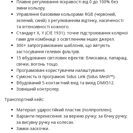
Плавне регулювання яскравості від 0 до 100% без
зміни кольору.
Управління базовими кольорами RGB (червоний,
зелений, синій) з регулюванням відтінку, насиченості
та інтенсивності кожного.
Стандарт X, Y (CIE 1931): точне підстроювання колірної
гами для комбінації з освітленням інших джерел.
300+ запрограмованих шаблонів, що імітують
застосування гелевих фільтрів.
15 вбудованих світлових ефектів: блискавка, папараці,
свічки, вогонь тощо.
Програмовані користувачем налаштування.
Сумісність із програмою Sidus Link (Sidus Mesh™).
Вбудований 5-контактний вхід та вихід DMX512.
Зовнішній контролер.
Транспортний кейс:
Матеріал: ударостійкий пластик (поліпропілен);
Варіанти перенесення: за верхню ручку; за бічну ручку;
за висувну ручку на колесах.
Замки-заскочки.