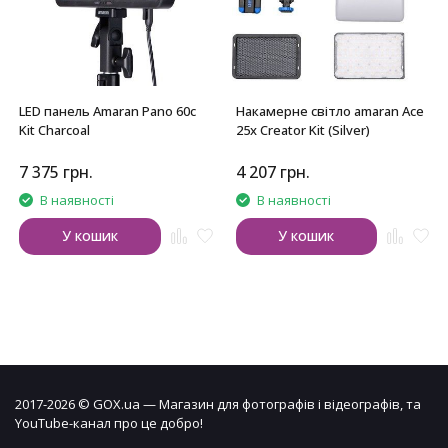
LED панель Amaran Pano 60c
Накамерне світло amaran Ace
Kit Charcoal
25x Creator Kit (Silver)
7 375
грн.
4 207
грн.
В наявності
В наявності
У кошик
У кошик
2017-2026 © GOX.ua — Магазин для фотографів і відеографів, та
YouTube-канал про це добро!