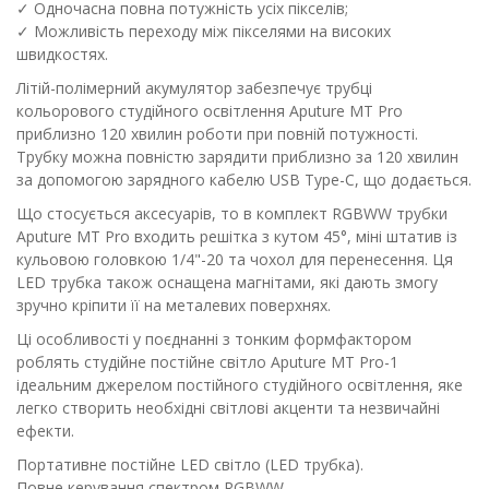
✓ Одночасна повна потужність усіх пікселів;
✓ Можливість переходу між пікселями на високих
швидкостях.
Літій-полімерний акумулятор забезпечує трубці
кольорового студійного освітлення Aputure MT Pro
приблизно 120 хвилин роботи при повній потужності.
Трубку можна повністю зарядити приблизно за 120 хвилин
за допомогою зарядного кабелю USB Type-C, що додається.
Що стосується аксесуарів, то в комплект RGBWW трубки
Aputure MT Pro входить решітка з кутом 45°, міні штатив із
кульовою головкою 1/4"-20 та чохол для перенесення. Ця
LED трубка також оснащена магнітами, які дають змогу
зручно кріпити її на металевих поверхнях.
Ці особливості у поєднанні з тонким формфактором
роблять студійне постійне світло Aputure MT Pro-1
ідеальним джерелом постійного студійного освітлення, яке
легко створить необхідні світлові акценти та незвичайні
ефекти.
Портативне постійне LED світло (LED трубка).
Повне керування спектром RGBWW.