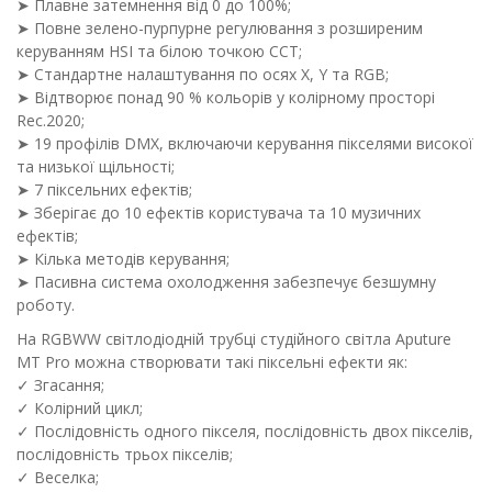
➤ Плавне затемнення від 0 до 100%;
➤ Повне зелено-пурпурне регулювання з розширеним
керуванням HSI та білою точкою CCT;
➤ Стандартне налаштування по осях X, Y та RGB;
➤ Відтворює понад 90 % кольорів у колірному просторі
Rec.2020;
➤ 19 профілів DMX, включаючи керування пікселями високої
та низької щільності;
➤ 7 піксельних ефектів;
➤ Зберігає до 10 ефектів користувача та 10 музичних
ефектів;
➤ Кілька методів керування;
➤ Пасивна система охолодження забезпечує безшумну
роботу.
На RGBWW світлодіодній трубці студійного світла Aputure
MT Pro можна створювати такі піксельні ефекти як:
✓ Згасання;
✓ Колірний цикл;
✓ Послідовність одного пікселя, послідовність двох пікселів,
послідовність трьох пікселів;
✓ Веселка;