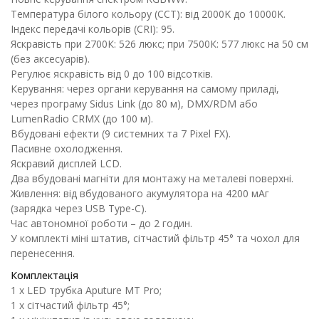
Температура білого кольору (CCT): від 2000K до 10000K.
Індекс передачі кольорів (CRI): 95.
Яскравість при 2700К: 526 люкс; при 7500К: 577 люкс на 50 см
(без аксесуарів).
Регулює яскравість від 0 до 100 відсотків.
Керування: через органи керування на самому приладі,
через програму Sidus Link (до 80 м), DMX/RDM або
LumenRadio CRMX (до 100 м).
Вбудовані ефекти (9 системних та 7 Pixel FX).
Пасивне охолодження.
Яскравий дисплей LCD.
Два вбудовані магніти для монтажу на металеві поверхні.
Живлення: від вбудованого акумулятора на 4200 мАг
(зарядка через USB Type-C).
Час автономної роботи – до 2 годин.
У комплекті міні штатив, сітчастий фільтр 45° та чохол для
перенесення.
Комплектація
1 х LED трубка Aputure MT Pro;
1 х сітчастий фільтр 45°;