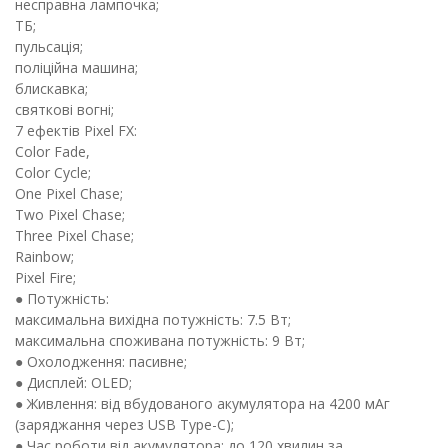
несправна лампочка;
ТБ;
пульсація;
поліційна машина;
блискавка;
святкові вогні;
7 ефектів Pixel FX:
Color Fade,
Color Cycle;
One Pixel Chase;
Two Pixel Chase;
Three Pixel Chase;
Rainbow;
Pixel Fire;
● Потужність:
максимальна вихідна потужність: 7.5 Вт;
максимальна споживана потужність: 9 Вт;
● Охолодження: пасивне;
● Дисплей: OLED;
● Живлення: від вбудованого акумулятора на 4200 мАг
(заряджання через USB Type-C);
● Час роботи від акумулятора: до 120 хвилин за