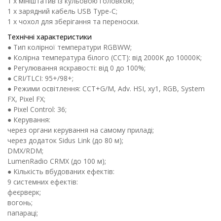
1 х мініштатив із кульовою головкою;
1 х зарядний кабель USB Type-C;
1 х чохол для зберігання та переноски.
Технічні характеристики
● Тип колірної температури RGBWW;
● Колірна температура білого (CCT): від 2000K до 10000K;
● Регулювання яскравості: від 0 до 100%;
● CRI/TLCI: 95+/98+;
● Режими освітлення: CCT+G/M, Adv. HSI, xy1, RGB, System
FX, Pixel FX;
● Pixel Control: 36;
● Керування:
через органи керування на самому приладі;
через додаток Sidus Link (до 80 м);
DMX/RDM;
LumenRadio CRMX (до 100 м);
● Кількість вбудованих ефектів:
9 системних ефектів:
феєрверк;
вогонь;
папараці;