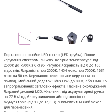
Портативне постійне LED світло (LED трубка). Повне
керування спектром RGBWW. Колірна температура: від
2500К до 7500К з CRI 95. Регулює яскравість від 0 до 100
відсотків. Яскравість при 2500К: 1454 люкс; при 7500К: 1631
люкс на 50 см. Керування: через органи керування на
приладі, мобільний додаток Sidus Link (до 80 м) або DMX. 15
запрограмованих світлових ефектів. Пасивне охолодження.
Яскравий дисплей LCD. Живлення: від акумуляторної ручки
на 77 Вт/год, блоку живлення або від зовнішніх
акумуляторів (від 12 до 16,8 В). У комплекті м'який чохол
для перенесення.