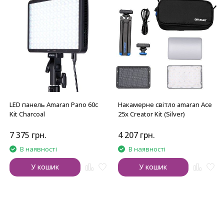
LED панель Amaran Pano 60c
Накамерне світло amaran Ace
Kit Charcoal
25x Creator Kit (Silver)
7 375
грн.
4 207
грн.
В наявності
В наявності
У кошик
У кошик