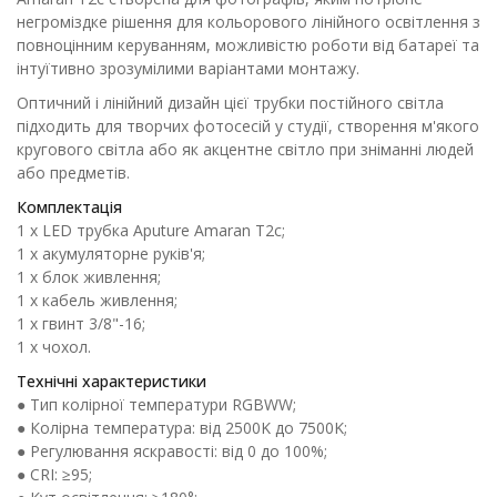
негроміздке рішення для кольорового лінійного освітлення з
повноцінним керуванням, можливістю роботи від батареї та
інтуїтивно зрозумілими варіантами монтажу.
Оптичний і лінійний дизайн цієї трубки постійного світла
підходить для творчих фотосесій у студії, створення м'якого
кругового світла або як акцентне світло при зніманні людей
або предметів.
Комплектація
1 х LED трубка Aputure Amaran T2c;
1 х акумуляторне руків'я;
1 х блок живлення;
1 х кабель живлення;
1 х гвинт 3/8"-16;
1 х чохол.
Технічні характеристики
● Тип колірної температури RGBWW;
● Колірна температура: від 2500K до 7500K;
● Регулювання яскравості: від 0 до 100%;
● CRI: ≥95;