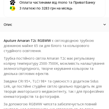
Оплата частинами від mono та ПриватБанку
3 платежі по 3283 грн на місяць
Опис
Aputure Amaran T2c RGBWW
є світлодіодною трубкою
довжиною майже 65 см для білого та кольорового
студійного освітлення.
Трубка постійного світла Amaran T2c має регульовану
колірну температуру 2500-7500K, можливість налаштування
зеленого/пурпурного, творче керування кольором та
декілька світлових ефектів.
Завдяки CRI 95+, TLCI 98+ та сумісності з додатком Sidus
Link, це постійне студійне світло ідеально підходить як для
творців аматорського медіаконтенту, так і для професійних
кінематографістів та фотографів.
За допомогою RGBWW чипсета забезпечується повний