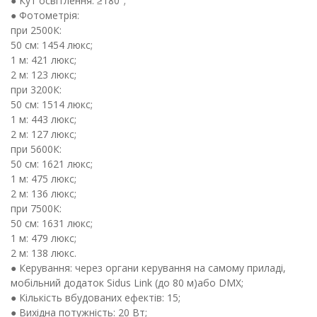
● Кут освітлення: ≥180°;
● Фотометрія:
при 2500К:
50 см: 1454 люкс;
1 м: 421 люкс;
2 м: 123 люкс;
при 3200К:
50 см: 1514 люкс;
1 м: 443 люкс;
2 м: 127 люкс;
при 5600К:
50 см: 1621 люкс;
1 м: 475 люкс;
2 м: 136 люкс;
при 7500К:
50 см: 1631 люкс;
1 м: 479 люкс;
2 м: 138 люкс.
● Керування: через органи керування на самому приладі,
мобільний додаток Sidus Link (до 80 м)або DMX;
● Кількість вбудованих ефектів: 15;
● Вихідна потужність: 20 Вт;