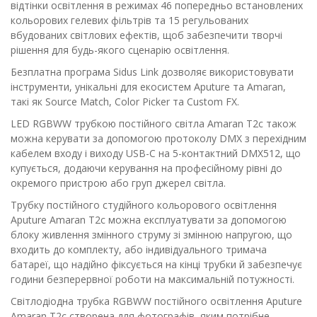
відтінки освітлення в режимах 46 попередньо встановлених
кольорових гелевих фільтрів та 15 регульованих
вбудованих світлових ефектів, щоб забезпечити творчі
рішення для будь-якого сценарію освітлення.
Безплатна програма Sidus Link дозволяє використовувати
інструменти, унікальні для екосистем Aputure та Amaran,
такі як Source Match, Color Picker та Custom FX.
LED RGBWW трубкою постійного світла Amaran T2c також
можна керувати за допомогою протоколу DMX з перехідним
кабелем входу і виходу USB-C на 5-контактний DMX512, що
купується, додаючи керування на професійному рівні до
окремого пристрою або груп джерел світла.
Трубку постійного студійного кольорового освітлення
Aputure Amaran T2c можна експлуатувати за допомогою
блоку живлення змінного струму зі змінною напругою, що
входить до комплекту, або індивідуального тримача
батареї, що надійно фіксується на кінці трубки й забезпечує
години безперервної роботи на максимальній потужності.
Світлодіодна трубка RGBWW постійного освітлення Aputure
Amaran T2c створена для фотографів, яким потрібне