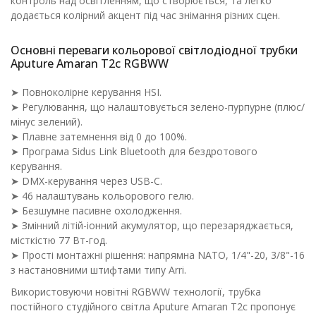
контроль над освітленням, що створюється, та легко
додається колірний акцент під час знімання різних сцен.
Основні переваги кольорової світлодіодної трубки
Aputure Amaran T2c RGBWW
➤ Повноколірне керування HSI.
➤ Регулювання, що налаштовується зелено-пурпурне (плюс/
мінус зелений).
➤ Плавне затемнення від 0 до 100%.
➤ Програма Sidus Link Bluetooth для бездротового
керування.
➤ DMX-керування через USB-C.
➤ 46 налаштувань кольорового гелю.
➤ Безшумне пасивне охолодження.
➤ Змінний літій-іонний акумулятор, що перезаряджається,
місткістю 77 Вт-год.
➤ Прості монтажні рішення: напрямна NATO, 1/4"-20, 3/8"-16
з настановними штифтами типу Arri.
Використовуючи новітні RGBWW технології, трубка
постійного студійного світла Aputure Amaran T2c пропонує