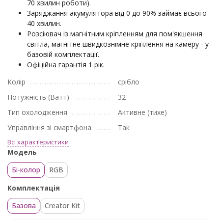
70 хвилин роботи).
Заряджання акумулятора від 0 до 90% займає всього
40 хвилин.
Розсіювач із магнітним кріпленням для пом'якшення
світла, магнітне швидкознімне кріплення на камеру - у
базовій комплектації.
Офіційна гарантія 1 рік.
Колір
срібло
Потужність (Ватт)
32
Тип охолодження
Активне (тихе)
Управління зі смартфона
Так
Всі характеристики
Модель
Бі-колор
RGB
Комплектація
Базова
Creator Kit