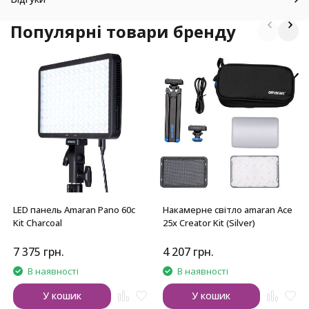
Популярні товари бренду
LED панель Amaran Pano 60c
Накамерне світло amaran Ace
Kit Charcoal
25x Creator Kit (Silver)
7 375
грн.
4 207
грн.
В наявності
В наявності
У кошик
У кошик