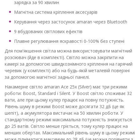
зарядка за 90 хвилин
Магнітна система кріплення аксесуарів
Керування через застосунок amaran через Bluetooth
9 вбудованих світлових ефектів
Плавне регулювання яскравості 0-100% без ступені
Для пом'якшення світла можна використовувати магнітний
розсіювач (йде в комплекті). Світло можна закріпити на
камері за допомогою швидкознімного кріплення на гарячий
черевик (у комплекті) або на будь-якій металевій поверхні
за допомогою магнітної задньої панелі.
Накамерне світло amaran Ace 25x (Silver) має три режими
роботи: Boost, Standard і Silent. У Boost світло споживає 32
вати, але при цьому кулер працює на повну потужність.
Рівень шуму в режимі Boost може досягати 32 дБ (це як
шепіт), а акумулятора вистачає на 50 хвилин роботи. У
стандартному режимі максимальна потужність знижується
до 25 ватів. Світло менше гріється, тому кулер працює на
менших обертах. Максимальний рівень шуму в цьому режимі
може підніматися максимум до 28 дБ (це можна порівняти з