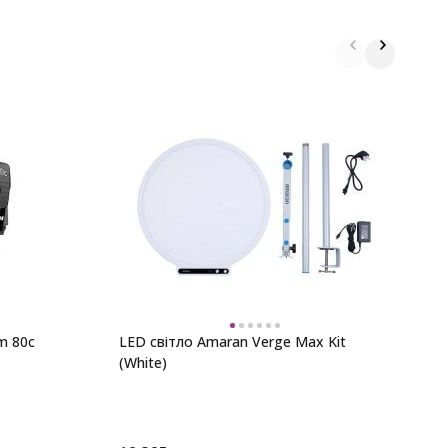
Н
C
m 80c
LED світло Amaran Verge Max Kit
(White)