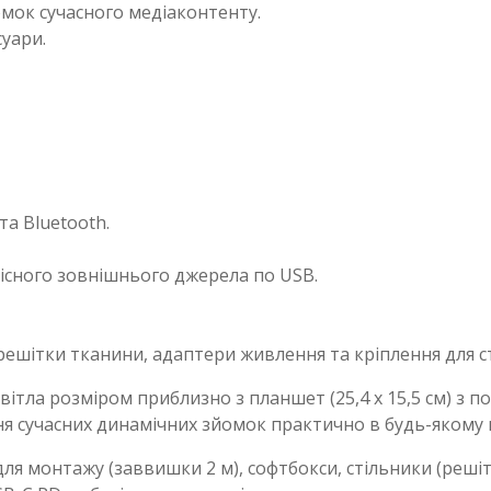
омок сучасного медіаконтенту.
суари.
а Bluetooth.
місного зовнішнього джерела по USB.
 решітки тканини, адаптери живлення та кріплення для ст
ітла розміром приблизно з планшет (25,4 x 15,5 см) з 
ння сучасних динамічних зйомок практично в будь-якому м
ля монтажу (заввишки 2 м), софтбокси, стільники (решітк