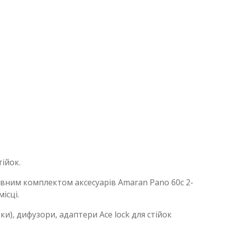
ійок.
повним комплектом аксесуарів Amaran Pano 60c 2-
ісці.
и), дифузори, адаптери Ace lock для стійок