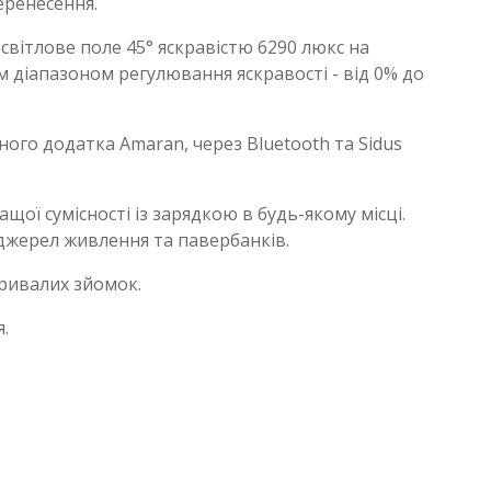
еренесення.
світлове поле 45° яскравістю 6290 люкс на
им діапазоном регулювання яскравості - від 0% до
го додатка Amaran, через Bluetooth та Sidus
ої сумісності із зарядкою в будь-якому місці.
джерел живлення та павербанків.
ривалих зйомок.
.