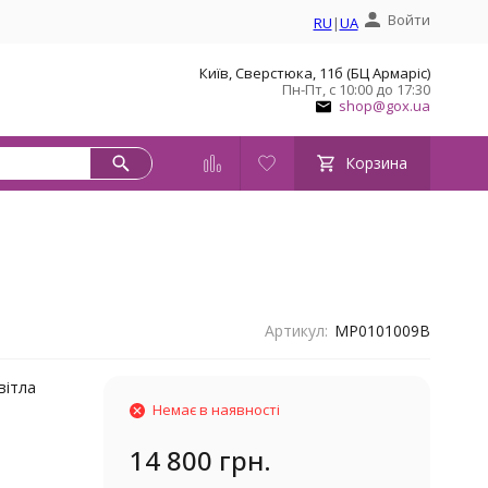
Войти
RU
|
UA
Київ, Сверстюка, 11б (БЦ Армаріс)
Пн-Пт, с 10:00 до 17:30
shop@gox.ua
Корзина
Артикул:
MP0101009B
вітла
Немає в наявності
14 800 грн.