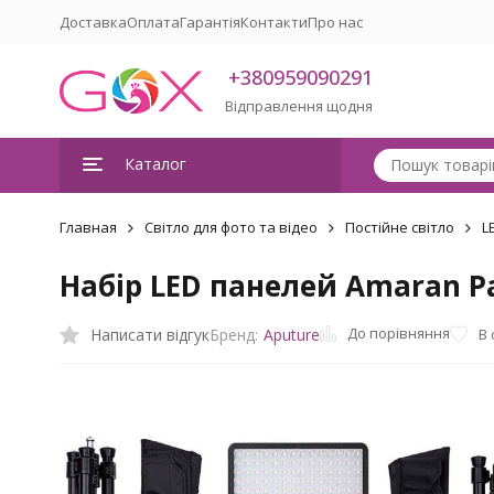
Доставка
Оплата
Гарантія
Контакти
Про нас
+380959090291
Відправлення щодня
Каталог
Главная
Світло для фото та відео
Постійне світло
L
Набір LED панелей Amaran Pan
До порівняння
Написати відгук
В
Бренд:
Aputure