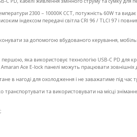
-C PD, кабелі живлення змінного струму та сумку для п
мператури 2300 – 10000K CCT, потужність 60W та видає 
високим індексом передачі світла CRI 96 / TLCI 97 і повн
онувати за допомогою вбудованого керування, мобільно
є першою, яка використовує технологію USB-C PD для кращ
 Amaran Ace E-lock панелі можуть працювати зовнішніх 
не в нагоді для охолодження і не заважатиме під час т
о транспортувати та використовувати на місці знімання
;