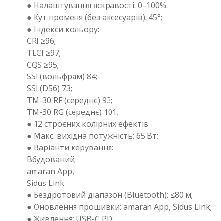
● Налаштування яскравості: 0–100%.
● Кут променя (без аксесуарів): 45°;
● Індекси кольору:
CRI ≥96;
TLCI ≥97;
CQS ≥95;
SSI (вольфрам) 84;
SSI (D56) 73;
TM-30 RF (середнє) 93;
TM-30 RG (середнє) 101;
● 12 строєних колірних ефектів
● Макс. вихідна потужність: 65 Вт;
● Варіанти керування:
Вбудований;
amaran App,
Sidus Link
● Бездротовий діапазон (Bluetooth): ≤80 м;
● Оновлення прошивки: amaran App, Sidus Link;
● Живлення: USB-C PD;