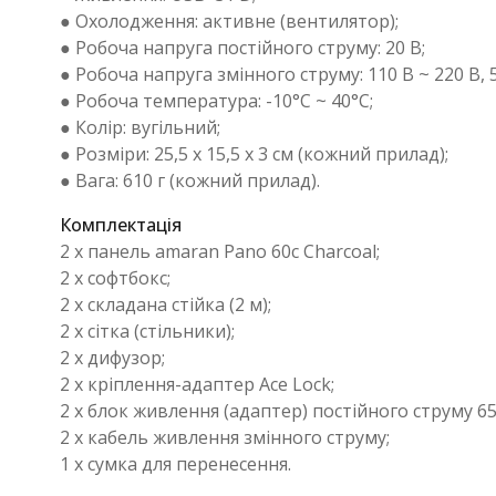
● Охолодження: активне (вентилятор);
● Робоча напруга постійного струму: 20 В;
● Робоча напруга змінного струму: 110 В ~ 220 В, 5
● Робоча температура: -10°C ~ 40°C;
● Колір: вугільний;
● Розміри: 25,5 x 15,5 x 3 см (кожний прилад);
● Вага: 610 г (кожний прилад).
Комплектація
2 x панель amaran Pano 60c Charcoal;
2 x софтбокс;
2 х складана стійка (2 м);
2 x сітка (стільники);
2 x дифузор;
2 x кріплення-адаптер Ace Lock;
2 x блок живлення (адаптер) постійного струму 65
2 x кабель живлення змінного струму;
1 x сумка для перенесення.