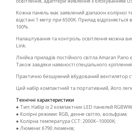
освітлення, адаптери живлення з блокуванням USB
Кожна панель має заявлений діапазон колірної те
відстані 1 метр при 6500K. Прилад відрізняється 
100%.
Налаштування та контроль освітлення можна вик
Link.
Лінійка приладів постійного світла Amaran Pano 
Також завдяки наявності спеціального кріплення
Практично безшумний вбудований вентилятор ста
Цей набір компактний та портативний, його легк
Технічні характеристики
● Тип: Набір із 2 компактних LED панелей RGBWW
● Колірні режими: RGB, денне світло, вольфрам;
● Колірна температура CCT: 2000K–10000K;
● Люмени: 6790 люменів;