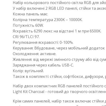
Набір кольорового постійного світла RGB для зй
У набір включені 2 RGB LED панелі, стійки та аксе
Кожна панель має:
Колірна температура 2300K – 10000K.
Потужність 60W.
Яскравість 6290 люкс на відстані 1 м при 6500K.
CRI 96/TLCI 97.
Регулювання яскравості: 0-100%.
Керування: Вбудоване, через мобільний додаток т
Охолодження: активне.
Живлення: від мережі змінного струму або від су
Заряджання через кабель USB-C.
Колір: вугільний.
Також в комплекті: стійки, софтбокси, дифузори,
Набір двох компактних RGB панелей постійного св
Light Kit Charcoal - готовий до творчого освітле
Крім самих панелей, набір також включає стійки д