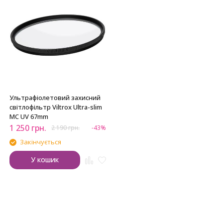
Ультрафіолетовий захисний
світлофільтр Viltrox Ultra-slim
MC UV 67mm
1 250
грн.
2 190
грн.
-43%
Закінчується
У кошик