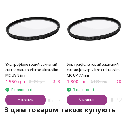
Ультрафіолетовий захисний
Ультрафіолетовий захисний
світлофільтр Viltrox Ultra-slim
світлофільтр Viltrox Ultra-slim
MC UV 82mm
MC UV 77mm
1 550
грн.
1 300
грн.
3 150
грн.
-51%
2 360
грн.
-45%
В наявності
В наявності
У кошик
У кошик
З цим товаром також купують