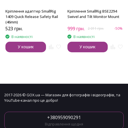
Кріплення адаптер SmallRig
Кріплення SmallRig BSE2294
1409 Quick Release Safety Rail
Swivel and Tilt Monitor Mount
(46mm)
523
грн.
999
грн.
2 011
грн.
-50%
В наявності
В наявності
У кошик
У кошик
2017-2026 © GOX.ua — Магазин для фотографів і відеографів, та
YouTube-канал про це добро!
+380959090291
Відправлення щодня