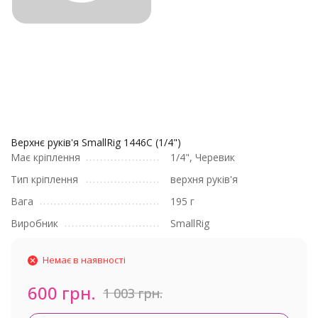
Верхнє руків'я SmallRig 1446C (1/4")
Має кріплення
1/4", Черевик
Тип кріплення
верхня руків'я
Вага
195 г
Виробник
SmallRig
Немає в наявності
600 грн.
1 003 грн.