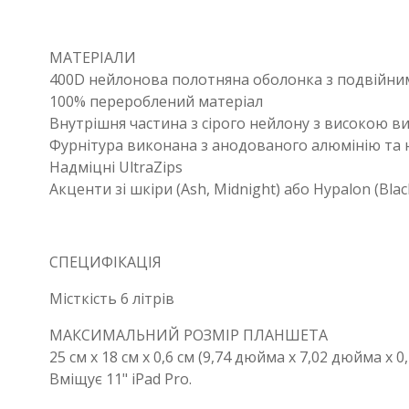
МАТЕРІАЛИ
400D нейлонова полотняна оболонка з подвійни
100% перероблений матеріал
Внутрішня частина з сірого нейлону з високою в
Фурнітура виконана з анодованого алюмінію та 
Надміцні UltraZips
Акценти зі шкіри (Ash, Midnight) або Hypalon (Blac
СПЕЦИФІКАЦІЯ
Місткість 6 літрів
МАКСИМАЛЬНИЙ РОЗМІР ПЛАНШЕТА
25 см x 18 см x 0,6 см (9,74 дюйма x 7,02 дюйма x 
Вміщує 11" iPad Pro.