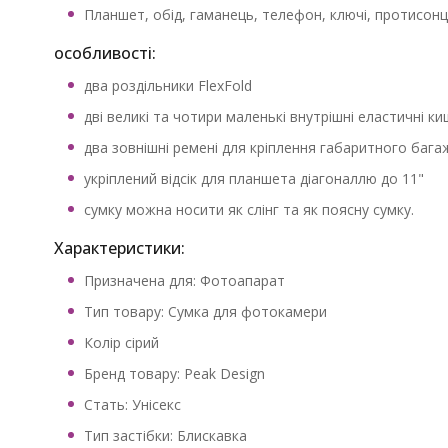
Планшет, обід, гаманець, телефон, ключі, протисонц
особливості:
два роздільники FlexFold
дві великі та чотири маленькі внутрішні еластичні ки
два зовнішні ремені для кріплення габаритного бага
укріплений відсік для планшета діагоналлю до 11"
сумку можна носити як слінг та як поясну сумку.
Характеристики:
Призначена для: Фотоапарат
Тип товару: Сумка для фотокамери
Колір сірий
Бренд товару: Peak Design
Стать: Унісекс
Тип застібки: Блискавка