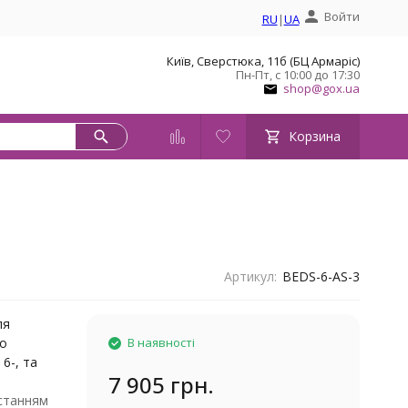
Войти
RU
|
UA
Київ, Сверстюка, 11б (БЦ Армаріс)
Пн-Пт, с 10:00 до 17:30
shop@gox.ua
Корзина
Артикул:
BEDS-6-AS-3
ля
бо
В наявності
6-, та
7 905 грн.
станням