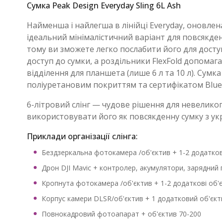
Сумка Peak Design Everyday Sling 6L Ash
Найменша і найлегша в лінійці Everyday, оновлена
ідеальний мінімалістичний варіант для повсякд
тому ви зможете легко послабити його для доступ
доступ до сумки, а роздільники FlexFold допомаг
відділення для планшета (лише 6 л та 10 л). Су
поліуретановим покриттям та сертифікатом Blue
6-літровий слінг — чудове рішення для невелико
використовувати його як повсякденну сумку з ук
Приклади організації слінга:
Бездзеркальна фотокамера /об'єктив + 1-2 додатков
Дрон DJI Mavic + контролер, акумулятори, зарядний 
Кропнута фотокамера /об'єктив + 1-2 додаткові об'
Корпус камери DLSR/об'єктив + 1 додатковий об'єкт
Повнокадровий фотоапарат + об'єктив 70-200