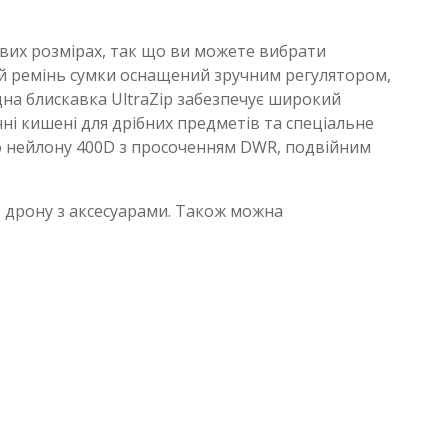
трових розмірах, так що ви можете вибрати
ий ремінь сумки оснащений зручним регулятором,
іцна блискавка UltraZip забезпечує широкий
чні кишені для дрібних предметів та спеціальне
го нейлону 400D з просоченням DWR, подвійним
о дрону з аксесуарами. Також можна