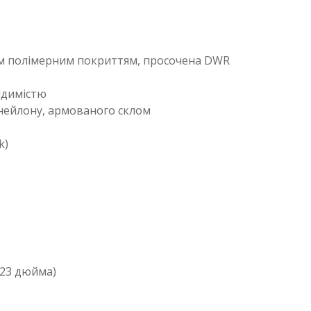
м полімерним покриттям, просочена DWR
идимістю
нейлону, армованого склом
k)
0,23 дюйма)