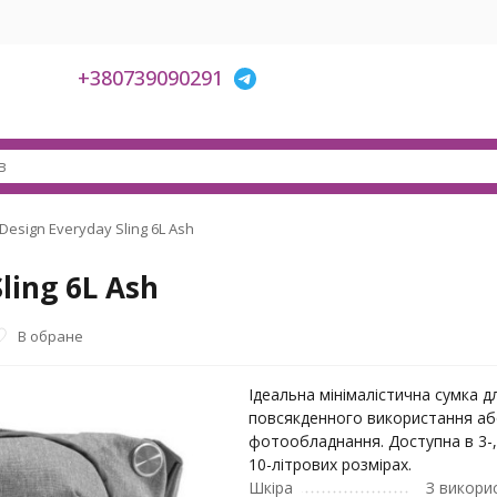
+380739090291
Design Everyday Sling 6L Ash
ling 6L Ash
В обране
Ідеальна мінімалістична сумка д
повсякденного використання а
фотообладнання. Доступна в 3-, 
10-літрових розмірах.
Шкіра
З викори