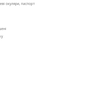
еві окуляри, паспорт
шені
жу