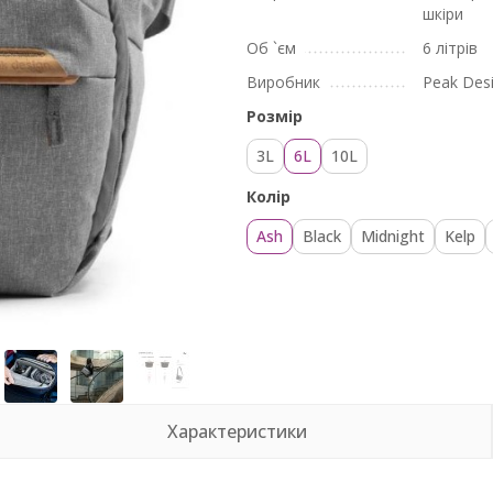
шкіри
Об `єм
6 літрів
Виробник
Peak Des
Розмір
3L
6L
10L
Колір
Ash
Black
Midnight
Kelp
Характеристики