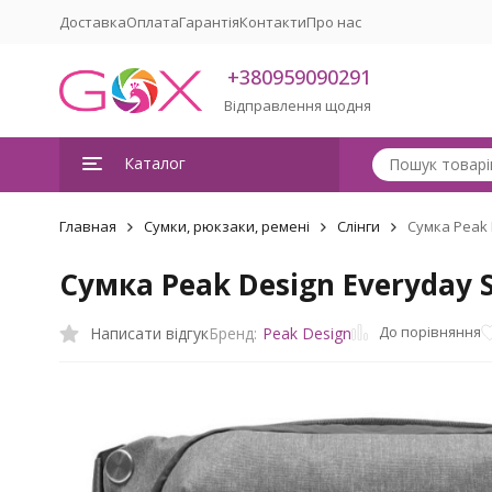
Доставка
Оплата
Гарантія
Контакти
Про нас
+380959090291
Відправлення щодня
Каталог
Главная
Сумки, рюкзаки, ремені
Слінги
Сумка Peak 
Сумка Peak Design Everyday S
До порівняння
Написати відгук
Бренд:
Peak Design