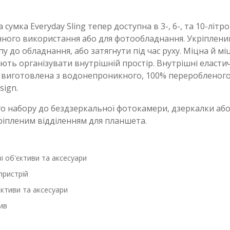
 сумка Everyday Sling тепер доступна в 3-, 6-, та 10-лі
енного використання або для фотообладнання. Укріплен
у до обладнання, або затягнути під час руху. Міцна й м
ають організувати внутрішній простір. Внутрішні еласти
мка виготовлена з водонепроникного, 100% перероблено
sign.
го набору до бездзеркальної фотокамери, дзеркалки аб
ріпленим відділенням для планшета.
і об'єктиви та аксесуари
пристрій
єктиви та аксесуари
ив