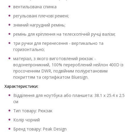
вентильована спинка
регульовані плечові ремені;
знімний нагрудний ремінь;
ремінь для кріплення на телескопічній ручці валізи;
три ручки для перенесення - вертикально та
горизонтально;
матеріал, з якого виготовлений рюкзак -
водонепроникний, 100% перероблений нейлон 400D із
просоченням DWR, подвійним поліуретановим
покриттям та сертифікатом Bluesign.
Характеристики:
Відділення для ноутбука або планшета: 38.1 x 25.4 x 2.5
см
Тип товару: Рюкзак
Колір чорний
Бренд товару: Peak Design