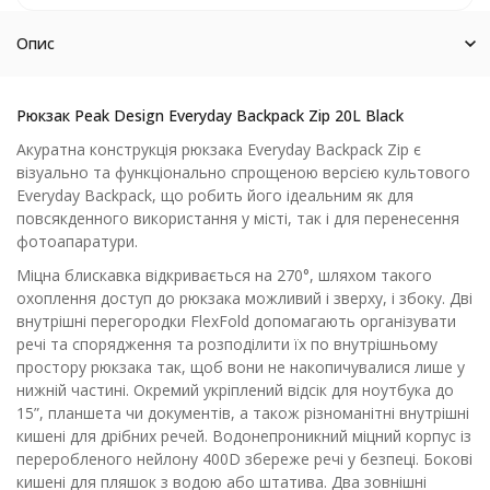
Опис
Рюкзак Peak Design Everyday Backpack Zip 20L Black
Акуратна конструкція рюкзака Everyday Backpack Zip є
візуально та функціонально спрощеною версією культового
Everyday Backpack, що робить його ідеальним як для
повсякденного використання у місті, так і для перенесення
фотоапаратури.
Міцна блискавка відкривається на 270°, шляхом такого
охоплення доступ до рюкзака можливий і зверху, і збоку. Дві
внутрішні перегородки FlexFold допомагають організувати
речі та спорядження та розподілити їх по внутрішньому
простору рюкзака так, щоб вони не накопичувалися лише у
нижній частині. Окремий укріплений відсік для ноутбука до
15”, планшета чи документів, а також різноманітні внутрішні
кишені для дрібних речей. Водонепроникний міцний корпус із
переробленого нейлону 400D збереже речі у безпеці. Бокові
кишені для пляшок з водою або штатива. Два зовнішні