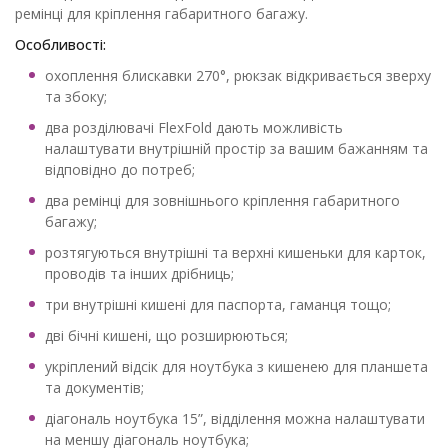
ремінці для кріплення габаритного багажу.
Особливості:
охоплення блискавки 270°, рюкзак відкривається зверху
та збоку;
два розділювачі FlexFold дають можливість
налаштувати внутрішній простір за вашим бажанням та
відповідно до потреб;
два ремінці для зовнішнього кріплення габаритного
багажу;
розтягуються внутрішні та верхні кишеньки для карток,
проводів та інших дрібниць;
три внутрішні кишені для паспорта, гаманця тощо;
дві бічні кишені, що розширюються;
укріплений відсік для ноутбука з кишенею для планшета
та документів;
діагональ ноутбука 15”, відділення можна налаштувати
на меншу діагональ ноутбука;