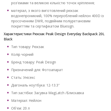
роз'ємами та великою кількістю точок кріплення;
матеріал, з якого виготовлений рюкзак
водонепроникний, 100% перероблений нейлон 400D із
просоченням DWR, подвійним поліуретановим
покриттям та сертифікатом Bluesign.
Характеристики Рюкзак Peak Design Everyday Backpack 20L
Black
Тип товару: Рюкзак
Колір чорний
Бренд товару: Peak Design
Призначений для: Фотоапарат
Стать: Унісекс
Діагональ ноутбука: 12-13.3''
Тип застібки: Засувка MagLatch /Блискавка
Матеріал: Нейлон
Об'єм: 20 л