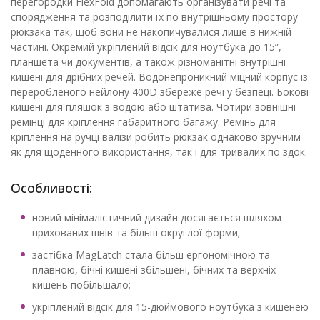
перегородки FlexFold допомагають організувати речі та
спорядження та розподілити їх по внутрішньому простору
рюкзака так, щоб вони не накопичувалися лише в нижній
частині. Окремий укріплений відсік для ноутбука до 15”,
планшета чи документів, а також різноманітні внутрішні
кишені для дрібних речей. Водонепроникний міцний корпус із
переробленого нейлону 400D збереже речі у безпеці. Бокові
кишені для пляшок з водою або штатива. Чотири зовнішні
ремінці для кріплення габаритного багажу. Ремінь для
кріплення на ручці валізи робить рюкзак однаково зручним
як для щоденного використання, так і для тривалих поїздок.
Особливості:
новий мінімалістичний дизайн досягається шляхом
прихованих швів та більш округлої форми;
застібка MagLatch стала більш ергономічною та
плавною, бічні кишені збільшені, бічних та верхніх
кишень побільшало;
укріплений відсік для 15-дюймового ноутбука з кишенею