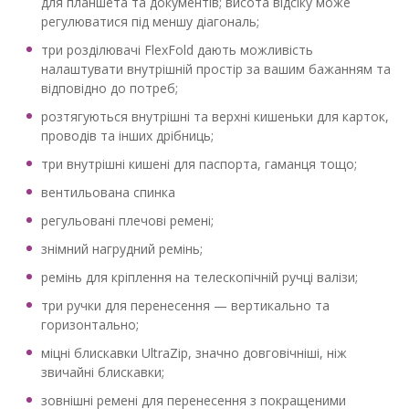
для планшета та документів; висота відсіку може
регулюватися під меншу діагональ;
три розділювачі FlexFold дають можливість
налаштувати внутрішній простір за вашим бажанням та
відповідно до потреб;
розтягуються внутрішні та верхні кишеньки для карток,
проводів та інших дрібниць;
три внутрішні кишені для паспорта, гаманця тощо;
вентильована спинка
регульовані плечові ремені;
знімний нагрудний ремінь;
ремінь для кріплення на телескопічній ручці валізи;
три ручки для перенесення — вертикально та
горизонтально;
міцні блискавки UltraZip, значно довговічніші, ніж
звичайні блискавки;
зовнішні ремені для перенесення з покращеними