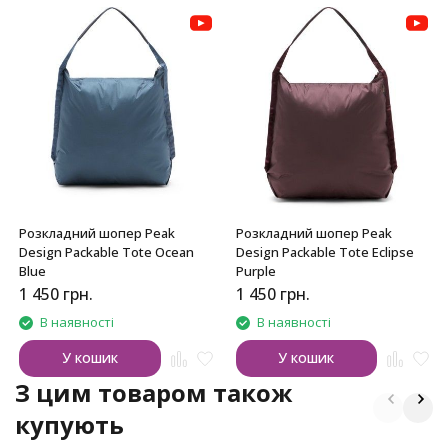
Розкладний шопер Peak
Розкладний шопер Peak
Design Packable Tote Ocean
Design Packable Tote Eclipse
Blue
Purple
1 450
грн.
1 450
грн.
В наявності
В наявності
У кошик
У кошик
З цим товаром також
купують