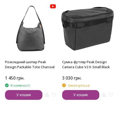
Розкладний шопер Peak
Сумка-футляр Peak Design
Design Packable Tote Charcoal
Camera Cube V2 X-Small Black
1 450
грн.
3 030
грн.
В наявності
Закінчується
У кошик
У кошик