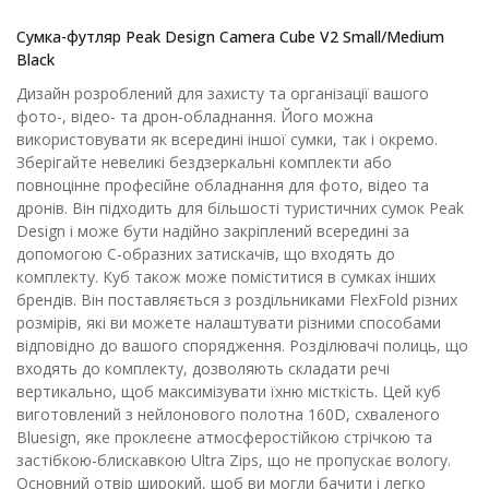
Сумка-футляр Peak Design Camera Cube V2 Small/Medium
Black
Дизайн розроблений для захисту та організації вашого
фото-, відео- та дрон-обладнання. Його можна
використовувати як всередині іншої сумки, так і окремо.
Зберігайте невеликі бездзеркальні комплекти або
повноцінне професійне обладнання для фото, відео та
дронів. Він підходить для більшості туристичних сумок Peak
Design і може бути надійно закріплений всередині за
допомогою C-образних затискачів, що входять до
комплекту. Куб також може поміститися в сумках інших
брендів. Він поставляється з роздільниками FlexFold різних
розмірів, які ви можете налаштувати різними способами
відповідно до вашого спорядження. Розділювачі полиць, що
входять до комплекту, дозволяють складати речі
вертикально, щоб максимізувати їхню місткість. Цей куб
виготовлений з нейлонового полотна 160D, схваленого
Bluesign, яке проклеєне атмосферостійкою стрічкою та
застібкою-блискавкою Ultra Zips, що не пропускає вологу.
Основний отвір широкий, щоб ви могли бачити і легко