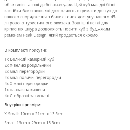
об'єктивів та інші дрібні аксесуари. Цей куб має дві бічні
застібки-блискавки, які дозволяють отримати доступ до
вашого спорядження з бічних точок доступу вашого 45-
літрового туристичного рюкзака. Зовнішні петлі для
кріплення шнура дозволяють носити куб з будь-яким
ременем Peak Design, який продається окремо.
В комплекті присутні:
1x Великий камерний куб
2x X-великі роздільники
2x малі перегородки
2x малі поличні перегородки
4x X-малі перегородки
1x плаваюча кишеня
4x С-образні затискачі
Внутрішні розміри:
X-Small: 10cm x 21cm x 13.5cm
Small: 13cm x 29cm x 13.5cm