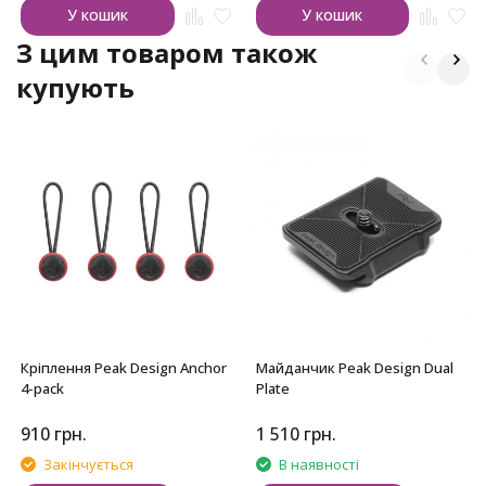
У кошик
У кошик
З цим товаром також
купують
Кріплення Peak Design Anchor
Майданчик Peak Design Dual
4-pack
Plate
910
грн.
1 510
грн.
Закінчується
В наявності