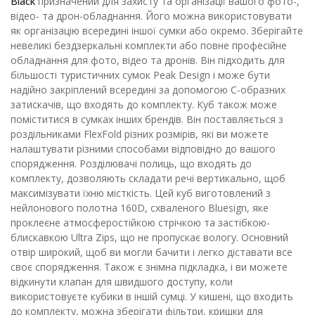
Black
призначений для захисту та організації вашого фото-,
відео- та дрон-обладнання. Його можна використовувати
як організацію всередині іншої сумки або окремо. Зберігайте
невеликі бездзеркальні комплекти або повне професійне
обладнання для фото, відео та дронів. Він підходить для
більшості туристичних сумок Peak Design і може бути
надійно закріплений всередині за допомогою C-образних
затискачів, що входять до комплекту. Куб також може
поміститися в сумках інших брендів. Він поставляється з
роздільниками FlexFold різних розмірів, які ви можете
налаштувати різними способами відповідно до вашого
спорядження. Розділювачі полиць, що входять до
комплекту, дозволяють складати речі вертикально, щоб
максимізувати їхню місткість. Цей куб виготовлений з
нейлонового полотна 160D, схваленого Bluesign, яке
проклеєне атмосферостійкою стрічкою та застібкою-
блискавкою Ultra Zips, що не пропускає вологу. Основний
отвір широкий, щоб ви могли бачити і легко діставати все
своє спорядження. Також є знімна підкладка, і ви можете
відкинути клапан для швидшого доступу, коли
використовуєте кубики в іншій сумці. У кишені, що входить
до комплекту, можна зберігати фільтри, кришки для