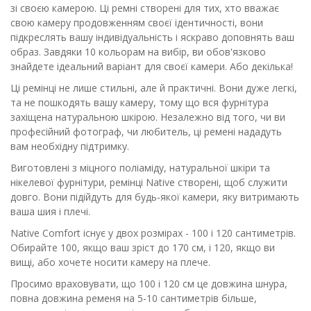
зі своєю камерою. Ці ремні створені для тих, хто вважає
свою камеру продовженням своєї ідентичності, вони
підкреслять вашу індивідуальність і яскраво доповнять ваш
образ. Завдяки 10 кольорам на вибір, ви обов'язково
знайдете ідеальний варіант для своєї камери. Або декілька!
Ці ремінці не лише стильні, але й практичні. Вони дуже легкі,
та не пошкодять вашу камеру, тому що вся фурнітура
захіщена натуральною шкірою. Незалежно від того, чи ви
професійний фотограф, чи любитель, ці ремені нададуть
вам необхідну підтримку.
Виготовлені з міцного поліаміду, натуральної шкіри та
нікелевої фурнітури, ремінці Native створені, щоб служити
довго. Вони підійдуть для будь-якої камери, яку витримають
ваша шия і плечі.
Native Comfort існує у двох розмірах - 100 і 120 сантиметрів.
Обирайте 100, якщо ваш зріст до 170 см, і 120, якщо ви
вищі, або хочете носити камеру на плече.
Просимо враховувати, що 100 і 120 см це довжина шнура,
повна довжина ременя на 5-10 сантиметрів більше,