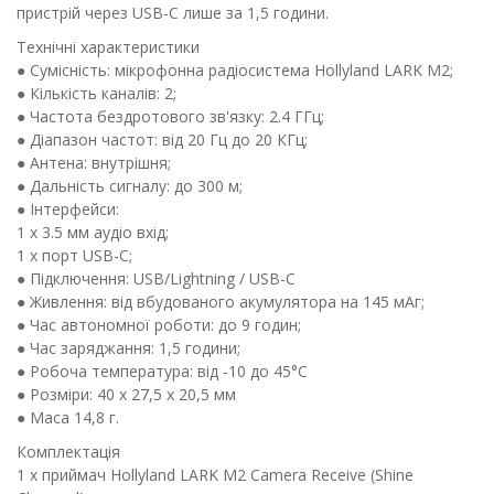
пристрій через USB-C лише за 1,5 години.
Технічні характеристики
● Сумісність: мікрофонна радіосистема Hollyland LARK M2;
● Кількість каналів: 2;
● Частота бездротового зв'язку: 2.4 ГГц;
● Діапазон частот: від 20 Гц до 20 КГц;
● Антена: внутрішня;
● Дальність сигналу: до 300 м;
● Інтерфейси:
1 х 3.5 мм аудіо вхід;
1 х порт USB-C;
● Підключення: USB/Lightning / USB-C
● Живлення: від вбудованого акумулятора на 145 мАг;
● Час автономної роботи: до 9 годин;
● Час заряджання: 1,5 години;
● Робоча температура: від -10 до 45°C
● Розміри: 40 х 27,5 х 20,5 мм
● Маса 14,8 г.
Комплектація
1 х приймач Hollyland LARK M2 Camera Receive (Shine