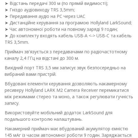
➤ Відстань передачі 300 м (по прямій видимості);
➤ Гніздо аудіовиходу TRS 3,5mm;
➤ Передавання аудіо на PC через UAC
➤ Дистанційне керування за програмою Hollyland LarkSound;
➤ Час автономної роботи на повному заряді 9 годин;
➤ До комплекту входять кабель USB-A <-> USB-C та кабель
TRS 3,5mm.
Приймач зв'язується з передавачами по радіочастотному
каналу 2,4 ГГц на відстані до 300 м.
Вихідний порт TRS 3,5 мм записує звук безпосередньо на
вибраний вами пристрій.
Вбудовані елементи керування дозволяють накамерному
ресиверу Hollyland LARK M2 Camera Receiver перемикатися
між режимами стерео та моно, а також регулювати гучність
запису.
Використовуйте мобільний додаток LarkSound для
подальшого контролю налаштувань.
Накамерний приймач має вбудований акумулятор ємністю
145 мАг із часом автономної роботи 9 годин. Заряджається