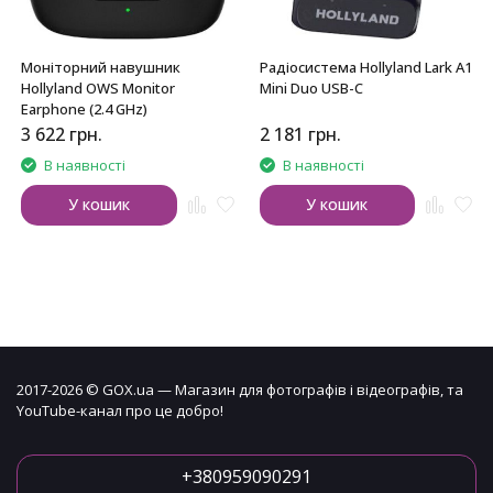
Моніторний навушник
Радіосистема Hollyland Lark A1
Hollyland OWS Monitor
Mini Duo USB-C
Earphone (2.4 GHz)
3 622
грн.
2 181
грн.
В наявності
В наявності
У кошик
У кошик
2017-2026 © GOX.ua — Магазин для фотографів і відеографів, та
YouTube-канал про це добро!
+380959090291