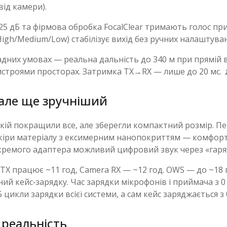
від камери).
дБ та фірмова обробка FocalClear тримають голос приро
igh/Medium/Low) стабілізує вихід без ручних налаштуван
ладних умовах — реальна дальність до 340 м при прямій в
истроями просторах. Затримка TX→RX — лише до 20 мс. 
 але ще зручніший
 якій покращили все, але зберегли компактний розмір. П
шкіри матеріалу з ексимерним нанопокриттям — комфорт
ремого адаптера можливий цифровий звук через «гарячу
 TX працює ~11 год, Camera RX — ~12 год. OWS — до ~18 г
чний кейс‑зарядку. Час зарядки мікрофонів і приймача з 0
цикли зарядки всієї системи, а сам кейс заряджається з 0
реальність