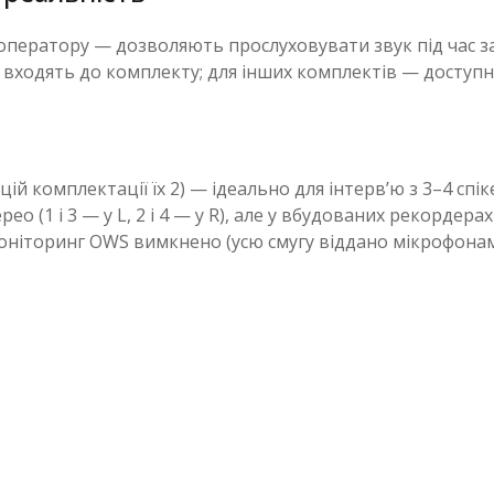
ератору — дозволяють прослуховувати звук під час запи
WS входять до комплекту; для інших комплектів — доступн
ій комплектації їх 2) — ідеально для інтерв’ю з 3–4 спік
терео (1 і 3 — у L, 2 і 4 — у R), але у вбудованих рекорде
моніторинг OWS вимкнено (усю смугу віддано мікрофонам