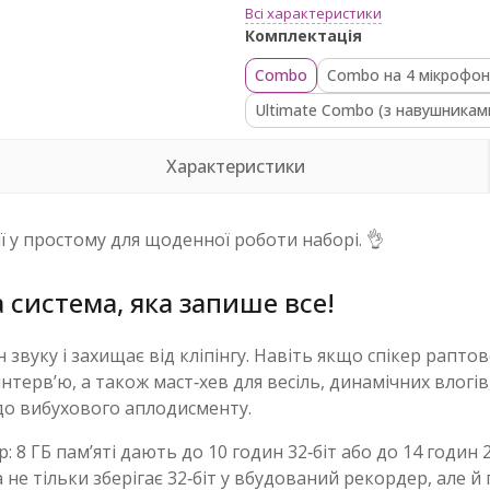
Всі характеристики
Комплектація
Combo
Combo на 4 мікрофо
Ultimate Combo (з навушникам
Характеристики
ї у простому для щоденної роботи наборі. 👌
а система, яка запише все!
н звуку і захищає від кліпінгу. Навіть якщо спікер рап
інтерв’ю, а також маст‑хев для весіль, динамічних влогі
 до вибухового аплодисменту.
 ГБ пам’яті дають до 10 годин 32‑біт або до 14 годин 24
ма не тільки зберігає 32‑біт у вбудований рекордер, але 