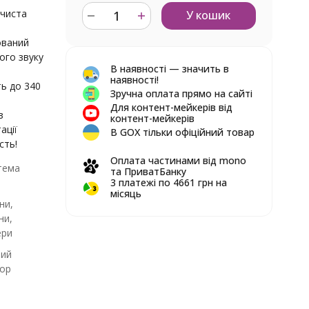
 чиста
У кошик
ований
ого звуку
В наявності — значить в
наявності!
ть до 340
Зручна оплата прямо на сайті
Для контент-мейкерів від
з
контент-мейкерів
ації
В GOX тільки офіційний товар
сть!
Оплата частинами від mono
тема
та ПриватБанку
3 платежі по 4661 грн на
місяць
ни,
ни,
ери
ний
тор