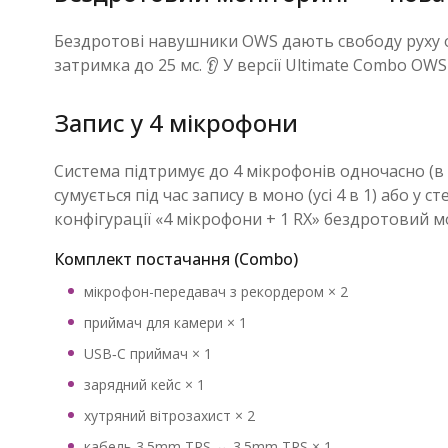
Бездротові навушники OWS дають свободу руху оп
затримка до 25 мс. 👂 У версії Ultimate Combo O
Запис у 4 мікрофони
Система підтримує до 4 мікрофонів одночасно (в ц
сумується під час запису в моно (усі 4 в 1) або у с
конфігурації «4 мікрофони + 1 RX» бездротовий 
Комплект постачання (Combo)
мікрофон-передавач з рекордером × 2
приймач для камери × 1
USB‑C приймач × 1
зарядний кейс × 1
хутряний вітрозахист × 2
кабель 3.5mm TRS ↔ 3.5mm TRS × 1