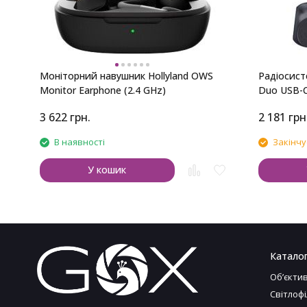
Моніторний навушник Hollyland OWS
Радіосисте
Monitor Earphone (2.4 GHz)
Duo USB-
3 622
грн.
2 181
грн
В наявності
Закінчу
У кошик
Катало
Обʼєкти
Світлоф