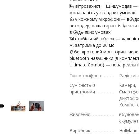
🌬️ вітрозахист + ШІ‑шумодав —
мова навіть у складних умовах
👍 у кожному мікрофоні — вбуд
рекордер, ваша гарантія ідеальн
в будь-яких умовах
📶 стабільний зв’язок — дальніс
м, затримка до 20 мс
👂 бездротовий моніторинг чере
bluetooth-навушники (в комплект
Ultimate Combo) — нова реальні
Тип мікрофона
Радіосис
Сумісність із
Камери,
пристроями
Смартфо
Диктофо
Комп'ют
Живлення
вбудова
акумуля
Виробник
Hollyland