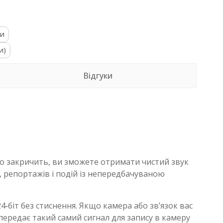
ни
и)
Відгуки
тово закричить, ви зможете отримати чистий звук
в, репортажів і подій із непередбачуваною
‑біт без стиснення. Якщо камера або зв’язок вас
й передає такий самий сигнал для запису в камеру