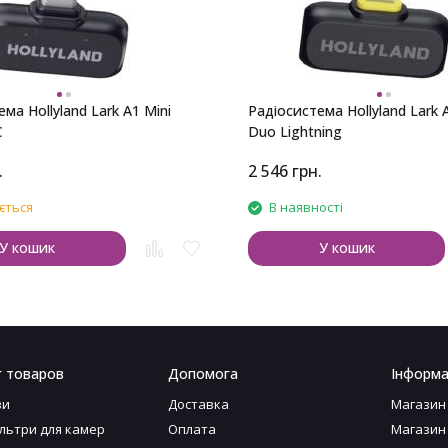
ма Hollyland Lark A1 Mini
Радіосистема Hollyland Lark 
C
Duo Lightning
.
2 546
грн.
ється
В наявності
У кошик
У кошик
г товаров
Допомога
Інформа
ви
Доставка
Магазин
ільтри для камер
Оплата
Магазин