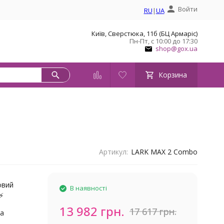
Войти
RU
|
UA
Київ, Сверстюка, 11б (БЦ Армаріс)
Пн-Пт, с 10:00 до 17:30
shop@gox.ua
Корзина
Артикул:
LARK MAX 2 Combo
овий
В наявності
️⚡
13 982 грн.
17 617 грн.
ка