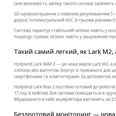
(але можливість запису такого сигналу залежить 
ШІ‑шумозаглушення з плавним регулюванням 5–25 
дорозі. Інтелектуальний AGC із трьома рівнями (H
Система гарантує стабільний зв’язок навіть у ск
hopping» тримає зв’язок навіть у зашумлених пр
Такий самий легкий, як Lark M2,
Hollyland Lark MAX 2 — це нова версія Lark M2, в
кліпсою або магнітом. Корпус із приємного для 
смартфонами та комп’ютерами. За допомогою ок
Hollyland Lark Max 2 постійно готовий до роботи!
17 год із кейсом). Вся система поміщається в зру
Вбудованого в кейс акумулятора вистачить на 2,5 
Бездротовий моніторинг — нова 