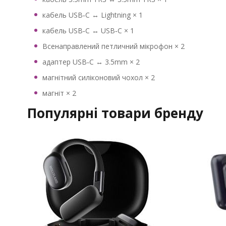
кабель USB‑C ↔ Lightning × 1
кабель USB‑C ↔ USB‑C × 1
Всенаправлений петличний мікрофон × 2
адаптер USB‑C ↔ 3.5mm × 2
магнітний силіконовий чохол × 2
магніт × 2
Популярні товари бренду