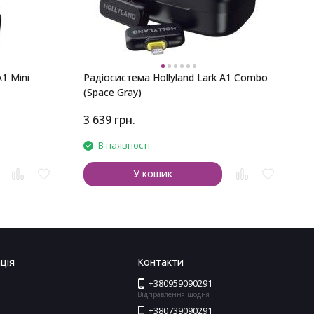
A1 Mini
Радіосистема Hollyland Lark A1 Combo
(Space Gray)
3 639
грн.
2
В наявності
У кошик
ція
Контакти
+380959090291
Відправлення щодня
+380739090291