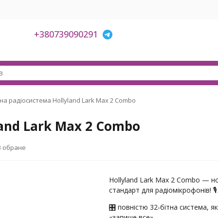
+380739090291
тна радіосистема Hollyland Lark Max 2 Combo
land Lark Max 2 Combo
В обране
Hollyland Lark Max 2 Combo — н
стандарт для радіомікрофонів! 🎙
🎛️ повністю 32‑бітна система, я
«запише все»