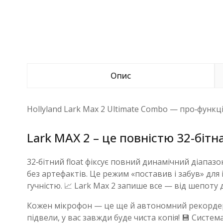
Опис
Hollyland Lark Max 2 Ultimate Combo — про‑функці
Lark MAX 2 – це повністю 32‑бітн
32‑бітний float фіксує повний динамічний діапазо
без артефактів. Це режим «поставив і забув» для 
гучністю. 📈 Lark Max 2 запише все — від шепоту
Кожен мікрофон — це ще й автономний рекордер: 8
підвели, у вас завжди буде чиста копія! 💾 Систе