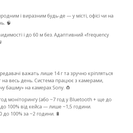
дним і виразним будь‑де — у місті, офісі чи на
ь. 🧠
идимості і до 60 м без. Адаптивний «frequency

ередавачі важать лише 14 г та зручно кріпляться
 на весь день. Система працює з камерами,
 башму» на камерах Sony. 🧲
од моніторингу (або ~7 год у Bluetooth + ще до
 до 100% від кейса — лише ~1,5 години.
 до 100% за ~2 години. 🔋