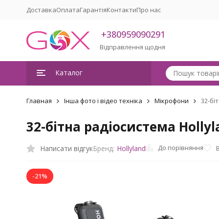
Доставка
Оплата
Гарантія
Контакти
Про нас
+380959090291
Відправлення щодня
Каталог
Главная
Інша фото і відео техніка
Мікрофони
32-бі
32-бітна радіосистема Holly
До порівняння
Написати відгук
Бренд:
Hollyland
-21%