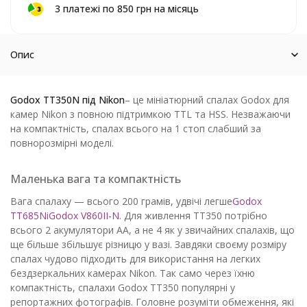
3 платежі по 850 грн на місяць
Опис
Godox TT350N під Nikon
– це мініатюрний спалах Godox для
камер Nikon з повною підтримкою TTL та HSS. Незважаючи
на компактність, спалах всього на 1 стоп слабший за
повнорозмірні моделі.
Маленька вага та компактність
Вага спалаху — всього 200 грамів, удвічі легше
Godox
TT685N
і
Godox V860II-N
. Для живлення TT350 потрібно
всього 2 акумулятори AA, а не 4 як у звичайних спалахів, що
ще більше збільшує різницю у вазі. Завдяки своєму розміру
спалах чудово підходить для використання на легких
бездзеркальних камерах Nikon. Так само через їхню
компактність, спалахи Godox TT350 популярні у
репортажних фотографів. Головне розуміти обмеження, які