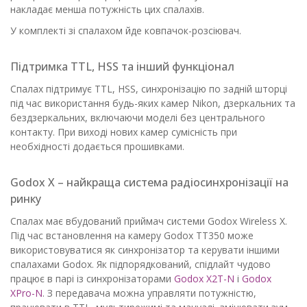
накладає менша потужність цих спалахів.
У комплекті зі спалахом йде ковпачок-розсіювач.
Підтримка TTL, HSS та інший функціонал
Спалах підтримує TTL, HSS, синхронізацію по задній шторці
під час використання будь-яких камер Nikon, дзеркальних та
бездзеркальних, включаючи моделі без центрального
контакту. При виході нових камер сумісність при
необхідності додається прошивками.
Godox X – найкраща система радіосинхронізації на
ринку
Спалах має вбудований приймач системи Godox Wireless X.
Під час встановлення на камеру Godox TT350 може
використовуватися як синхронізатор та керувати іншими
спалахами Godox. Як підпорядкований, спідлайт чудово
працює в парі із синхронізаторами
Godox X2T-N
і
Godox
XPro-N
. З передавача можна управляти потужністю,