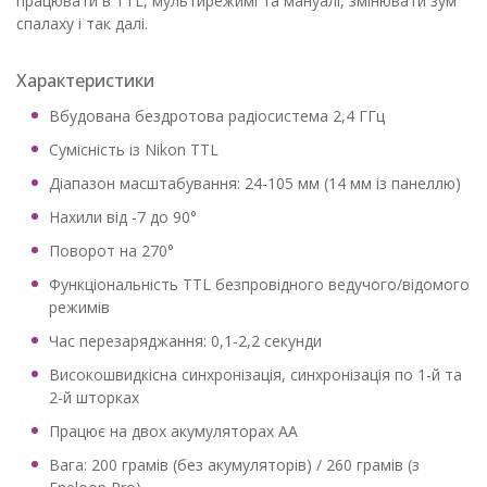
працювати в TTL, мультирежимі та мануалі, змінювати зум
спалаху і так далі.
Характеристики
Вбудована бездротова радіосистема 2,4 ГГц
Сумісність із Nikon TTL
Діапазон масштабування: 24-105 мм (14 мм із панеллю)
Нахили від -7 до 90°
Поворот на 270°
Функціональність TTL безпровідного ведучого/відомого
режимів
Час перезаряджання: 0,1-2,2 секунди
Високошвидкісна синхронізація, синхронізація по 1-й та
2-й шторках
Працює на двох акумуляторах AA
Вага: 200 грамів (без акумуляторів) / 260 грамів (з