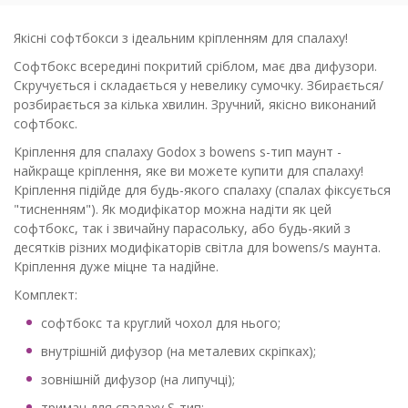
Якісні софтбокси з ідеальним кріпленням для спалаху!
Софтбокс всередині покритий сріблом, має два дифузори.
Скручується і складається у невелику сумочку. Збирається/
розбирається за кілька хвилин. Зручний, якісно виконаний
софтбокс.
Кріплення для спалаху Godox з bowens s-тип маунт -
найкраще кріплення, яке ви можете купити для спалаху!
Кріплення підійде для будь-якого спалаху (спалах фіксується
"тисненням"). Як модифікатор можна надіти як цей
софтбокс, так і звичайну парасольку, або будь-який з
десятків різних модифікаторів світла для bowens/s маунта.
Кріплення дуже міцне та надійне.
Комплект:
софтбокс та круглий чохол для нього;
внутрішній дифузор (на металевих скріпках);
зовнішній дифузор (на липучці);
тримач для спалаху S-тип;