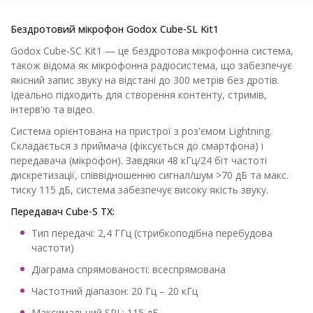
Бездротовий мікрофон Godox Cube-SL Kit1
Godox Cube-SC Kit1 — це бездротова мікрофонна система,
також відома як мікрофонна радіосистема, що забезпечує
якісний запис звуку на відстані до 300 метрів без дротів.
Ідеально підходить для створення контенту, стримів,
інтерв'ю та відео.
Система орієнтована на пристрої з роз'ємом Lightning.
Складається з приймача (фіксується до смартфона) і
передавача (мікрофон). Завдяки 48 кГц/24 біт частоті
дискретизації, співвідношенню сигнал/шум >70 дБ та макс.
тиску 115 дБ, система забезпечує високу якість звуку.
Передавач Cube-S TX:
Тип передачі: 2,4 ГГц (стрибкоподібна перебудова
частоти)
Діаграма спрямованості: всеспрямована
Частотний діапазон: 20 Гц – 20 кГц
Максимальний SPL: 115 дБ