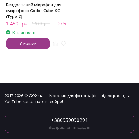
Бездротовий мікрофон для
смартфонів Godox Cube-SC
(Type-C)
1 450
грн.
1 990
грн.
-27%
В наявності
У кошик
2017-2026 © GOX.ua — Магазин для фотографів і відеографів, та
YouTube-канал про це добро!
+380959090291
Відправлення щодня