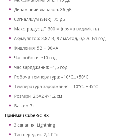
Динамічний діапазон: 86 дБ
Сигнал/шум (SNR): 75 дБ
Макс. радіус дії: 300 м (пряма видимість)
Акумулятор: 3,87 В, 97 мА·год, 0,376 Вт·год
Живлення: 5В ⎓ 90мА
Час роботи: ≈10 год
Час заряджання: ≈1,5 год
Робоча температура: –10°C...+50°C
Температура заряджання: –10°C...+45°C
Розміри: 2.5×2.4×1.2 см
Вага: ≈ 7 г
Приймач Cube-SC RX:
З'єднання: Lightning
Тип передачі: 2,4 ГГц