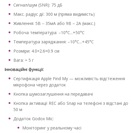
Сигнал/шум (SNR): 75 дБ
Макс. радіус дії: 300 м (пряма видимість)
Живлення: 5В ⎓ 35мА або 9В ⎓ 2А (макс.)
Робоча температура: –10°C...+50°C
Температура заряджання: –10°C...+45°C
Розміри: 4.0×2.6×0.9 см
Вага: ≈ 5 г
Інноваційні функції:
Сертифікація Apple Find My — можливість відстеження
мікрофона через додаток
Кнопка шумозаглушення на передавачі
Кнопка активації REC або Snap на телефоні з відстані до
50 м
Додаток Godox Mic:
Моніторинг у реальному часі