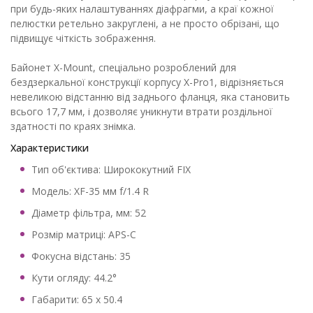
при будь-яких налаштуваннях діафрагми, а краї кожної
пелюстки ретельно закруглені, а не просто обрізані, що
підвищує чіткість зображення.
Байонет X-Mount, спеціально розроблений для
бездзеркальної конструкції корпусу X-Pro1, відрізняється
невеликою відстанню від заднього фланця, яка становить
всього 17,7 мм, і дозволяє уникнути втрати роздільної
здатності по краях знімка.
Характеристики
Тип об'єктива: Ширококутний FIX
Модель: XF-35 мм f/1.4 R
Діаметр фільтра, мм: 52
Розмір матриці: APS-C
Фокусна відстань: 35
Кути огляду: 44.2°
Габарити: 65 x 50.4