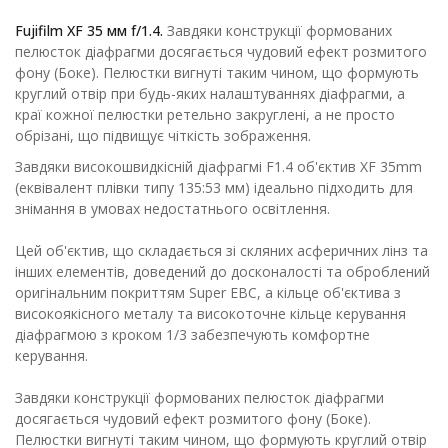
Fujifilm XF 35 мм f/1.4.
Завдяки конструкції формованих
пелюсток діафрагми досягається чудовий ефект розмитого
фону (Боке). Пелюстки вигнуті таким чином, що формують
круглий отвір при будь-яких налаштуваннях діафрагми, а
краї кожної пелюстки ретельно закруглені, а не просто
обрізані, що підвищує чіткість зображення.
Завдяки високошвидкісній діафрагмі F1.4 об'єктив XF 35mm
(еквівалент плівки типу 135:53 мм) ідеально підходить для
знімання в умовах недостатнього освітлення.
Цей об'єктив, що складається зі скляних асферичних лінз та
інших елементів, доведений до досконалості та оброблений
оригінальним покриттям Super EBC, а кільце об'єктива з
високоякісного металу та високоточне кільце керування
діафрагмою з кроком 1/3 забезпечують комфортне
керування.
Завдяки конструкції формованих пелюсток діафрагми
досягається чудовий ефект розмитого фону (Боке).
Пелюстки вигнуті таким чином, що формують круглий отвір