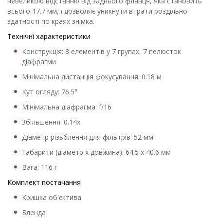
невеликою відстанню від заднього фланця, яка становить
всього 17.7 мм, і дозволяє уникнути втрати роздільної
здатності по краях знімка.
Технічні характеристики
Конструкція: 8 елементів у 7 групах, 7 пелюсток
діафрагми
Мінімальна дистанція фокусування: 0.18 м
Кут огляду: 76.5°
Мінімальна діафрагма: f/16
Збільшення: 0.14x
Діаметр різьблення для фільтрів: 52 мм
Габарити (діаметр х довжина): 64.5 x 40.6 мм
Вага: 116 г
Комплект постачання
Кришка об'єктива
Бленда