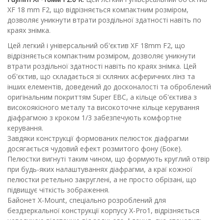
XF 18 mm F2, що відрізняється компактним розміром,
дозволяє уникнути втрати роздільної здатності навіть по
краях знімка.
Цей легкий і універсальний об'єктив XF 18mm F2, що
відрізняється компактним розміром, дозволяє уникнути
втрати роздільної здатності навіть по краях знімка. Цей
об'єктив, що складається зі скляних асферичних лінз та
інших елементів, доведений до досконалості та оброблений
оригінальним покриттям Super EBC, а кільце об'єктива з
високоякісного металу та високоточне кільце керування
діафрагмою з кроком 1/3 забезпечують комфортне
керування.
Завдяки конструкції формованих пелюсток діафрагми
досягається чудовий ефект розмитого фону (Боке).
Пелюстки вигнуті таким чином, що формують круглий отвір
при будь-яких налаштуваннях діафрагми, а краї кожної
пелюстки ретельно закруглені, а не просто обрізані, що
підвищує чіткість зображення.
Байонет X-Mount, спеціально розроблений для
бездзеркальної конструкції корпусу X-Pro1, відрізняється