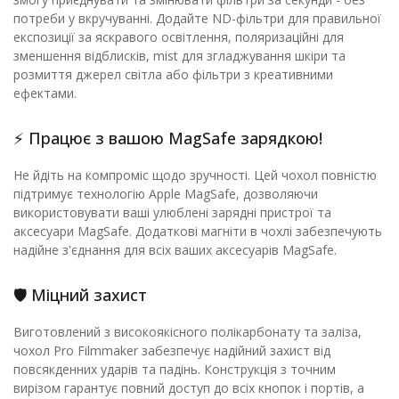
потреби у вкручуванні. Додайте ND-фільтри для правильної
експозиції за яскравого освітлення, поляризаційні для
зменшення відблисків, mist для згладжування шкіри та
розмиття джерел світла або фільтри з креативними
ефектами.
⚡ Працює з вашою MagSafe зарядкою!
Не йдіть на компроміс щодо зручності. Цей чохол повністю
підтримує технологію Apple MagSafe, дозволяючи
використовувати ваші улюблені зарядні пристрої та
аксесуари MagSafe. Додаткові магніти в чохлі забезпечують
надійне з'єднання для всіх ваших аксесуарів MagSafe.
🛡️ Міцний захист
Виготовлений з високоякісного полікарбонату та заліза,
чохол Pro Filmmaker забезпечує надійний захист від
повсякденних ударів та падінь. Конструкція з точним
вирізом гарантує повний доступ до всіх кнопок і портів, а