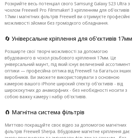
Розкрийте весь потенціал свого Samsung Galaxy S23 Ultra з
чохлом Freewell Pro Filmmaker! З кріпленням для об'єктивів
17мм і магнітних фільтрів Freewell ви отримуєте професійні
можливості зйомки без громіздкого обладнання.
🔄 Універсальне кріплення для об'єктивів 17мм
Розширте свої творчі можливості за допомогою
вбудованого в чохол різьбового кріплення 17мм. Це
універсальний маунт, під який існує величезний ассотимент
оптики — професійна оптика від Freewell та багатьох інших
виробників. Ви зможете використовувати з основною
камерою вашого iPhone широкий спектр об'єктивів - від
ширококутних до анаморфних - без необхідності носити з
собою важку камеру і набір об'єктивів.
🧲 Магнітна система фільтрів
Миттєво покращуйте своє відео за допомогою магнітних
фільтрів Freewell Sherpa. Вбудоване магнітне кріплення дає
змогу приєднувати та змінювати фільтри за секунди - без