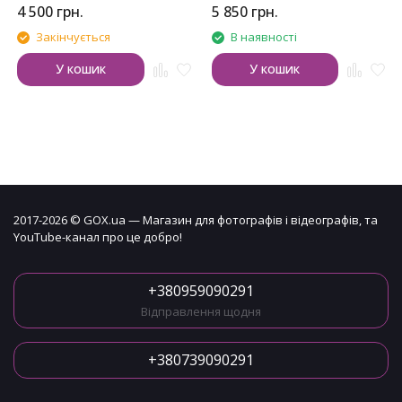
4 500
грн.
5 850
грн.
Закінчується
В наявності
У кошик
У кошик
2017-2026 © GOX.ua — Магазин для фотографів і відеографів, та
YouTube-канал про це добро!
+380959090291
Відправлення щодня
+380739090291