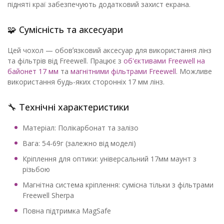
підняті краї забезпечують додатковий захист екрана.
🧩 Сумісність та аксесуари
Цей чохол — обовʼязковий аксесуар для використання лінз
та фільтрів від Freewell. Працює з
об'єктивами Freewell на
байонет 17 мм
та
магнітними фільтрами Freewell
. Можливе
використання будь-яких сторонніх 17 мм лінз.
🔧 Технічні характеристики
Матеріал: Полікарбонат та залізо
Вага: 54-69г (залежно від моделі)
Кріплення для оптики: універсальний 17мм маунт з
різьбою
Магнітна система кріплення: сумісна тільки з фільтрами
Freewell Sherpa
Повна підтримка MagSafe