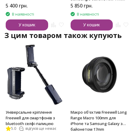
5 400
грн.
5 850
грн.
В наявності
В наявності
У кошик
У кошик
З цим товаром також купують
Універсальне кріплення
Макро об'єктив Freewell Long
Freewell для смартфонів з
Range Macro 100mm для
bluetooth селфі-палицею
iPhone та Samsung Galaxy з
5.0
відгуків ще немає
байонетом 17mm