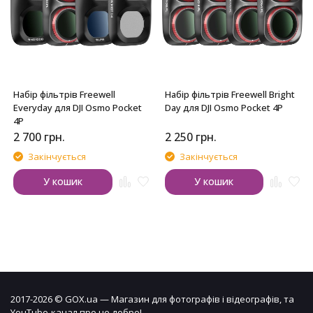
Набір фільтрів Freewell
Набір фільтрів Freewell Bright
Everyday для DJI Osmo Pocket
Day для DJI Osmo Pocket 4P
4P
2 700
грн.
2 250
грн.
Закінчується
Закінчується
У кошик
У кошик
2017-2026 © GOX.ua — Магазин для фотографів і відеографів, та
YouTube-канал про це добро!