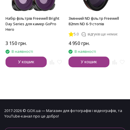
Набір фільтрів Freewell Bright
Змінний ND фільтр Freewell
Day Series для камер GoPro
82mm ND 6-9 стопів
Hero
5.0
відгуків ще немає
3 150
грн.
4 950
грн.
В наявності
В наявності
У кошик
У кошик
2017-2026 © GOX.ua — Магазин для фотографів і відеографів, та
YouTube-канал про це добро!